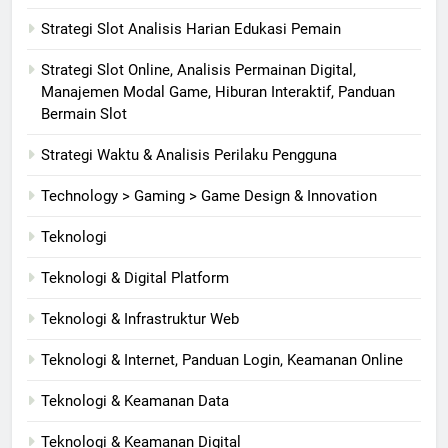
Strategi Slot Analisis Harian Edukasi Pemain
Strategi Slot Online, Analisis Permainan Digital,
Manajemen Modal Game, Hiburan Interaktif, Panduan
Bermain Slot
Strategi Waktu & Analisis Perilaku Pengguna
Technology > Gaming > Game Design & Innovation
Teknologi
Teknologi & Digital Platform
Teknologi & Infrastruktur Web
Teknologi & Internet, Panduan Login, Keamanan Online
Teknologi & Keamanan Data
Teknologi & Keamanan Digital