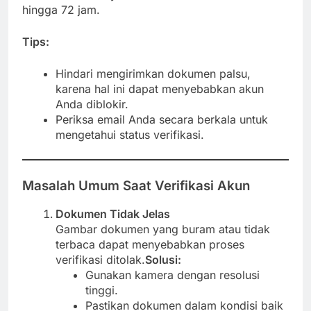
hingga 72 jam.
Tips:
Hindari mengirimkan dokumen palsu,
karena hal ini dapat menyebabkan akun
Anda diblokir.
Periksa email Anda secara berkala untuk
mengetahui status verifikasi.
Masalah Umum Saat Verifikasi Akun
Dokumen Tidak Jelas
Gambar dokumen yang buram atau tidak
terbaca dapat menyebabkan proses
verifikasi ditolak.
Solusi:
Gunakan kamera dengan resolusi
tinggi.
Pastikan dokumen dalam kondisi baik