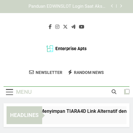
Skip
Login Edwinslot Resmi untuk Akses yang Lebih
to
Terarah dan Aman
content
Lebah4D Login Cepat dengan Sistem yang Mudah
Dipahami
Panduan Praktis Menyimpan TIARA4D Link
Alternatif dengan Aman
Panduan EDWINSLOT Login Saat Akses
Mengalami Gangguan Sementara
Login Edwinslot Resmi untuk Akses yang Lebih
Terarah dan Aman
Enterprise Apts
Temukan Apartemen Nyaman Dan Strategis
Lebah4D Login Cepat dengan Sistem yang Mudah
NEWSLETTER
RANDOM NEWS
Dipahami
Dengan Fasilitas Terbaik Di Enterprise Apts.
MENU
nduan Praktis Menyimpan TIARA4D Link Alternatif dengan A
HEADLINES
Month Ago