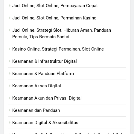
Judi Online, Slot Online, Pembayaran Cepat
Judi Online, Slot Online, Permainan Kasino
Judi Online, Strategi Slot, Hiburan Aman, Panduan
Pemula, Tips Bermain Santai
Kasino Online, Strategi Permainan, Slot Online
Keamanan & Infrastruktur Digital
Keamanan & Panduan Platform
Keamanan Akses Digital
Keamanan Akun dan Privasi Digital
Keamanan dan Panduan
Keamanan Digital & Aksesibilitas