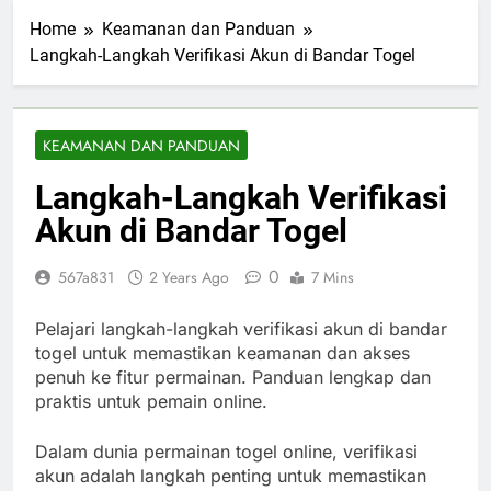
Home
Keamanan dan Panduan
Langkah-Langkah Verifikasi Akun di Bandar Togel
KEAMANAN DAN PANDUAN
Langkah-Langkah Verifikasi
Akun di Bandar Togel
0
567a831
2 Years Ago
7 Mins
Pelajari langkah-langkah verifikasi akun di bandar
togel untuk memastikan keamanan dan akses
penuh ke fitur permainan. Panduan lengkap dan
praktis untuk pemain online.
Dalam dunia permainan togel online, verifikasi
akun adalah langkah penting untuk memastikan