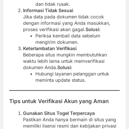
dan tidak rusak.
Informasi Tidak Sesuai
Jika data pada dokumen tidak cocok
dengan informasi yang Anda masukkan,
proses verifikasi akan gagal.
Solusi:
Periksa kembali data sebelum
mengirim dokumen.
Keterlambatan Verifikasi
Beberapa situs mungkin membutuhkan
waktu lebih lama untuk memverifikasi
dokumen Anda.
Solusi:
Hubungi layanan pelanggan untuk
meminta update status.
Tips untuk Verifikasi Akun yang Aman
Gunakan Situs Togel Terpercaya
Pastikan Anda hanya bermain di situs yang
memiliki lisensi resmi dan kebijakan privasi