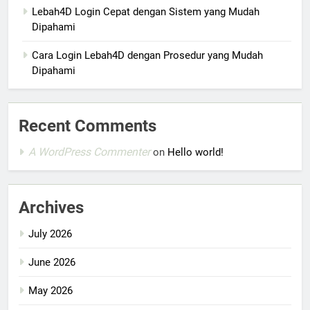
Lebah4D Login Cepat dengan Sistem yang Mudah
Dipahami
Cara Login Lebah4D dengan Prosedur yang Mudah
Dipahami
Recent Comments
A WordPress Commenter
on
Hello world!
Archives
July 2026
June 2026
May 2026