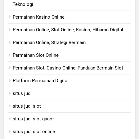
Teknologi
Permainan Kasino Online
Permainan Online, Slot Online, Kasino, Hiburan Digital
Permainan Online, Strategi Bermain
Permainan Slot Online
Permainan Slot, Casino Online, Panduan Bermain Slot
Platform Permainan Digital
situs judi
situs judi slot
situs judi slot gacor
situs judi slot online