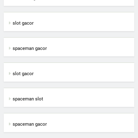
slot gacor
spaceman gacor
slot gacor
spaceman slot
spaceman gacor