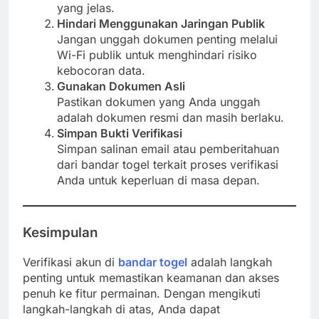
yang jelas.
Hindari Menggunakan Jaringan Publik
Jangan unggah dokumen penting melalui
Wi-Fi publik untuk menghindari risiko
kebocoran data.
Gunakan Dokumen Asli
Pastikan dokumen yang Anda unggah
adalah dokumen resmi dan masih berlaku.
Simpan Bukti Verifikasi
Simpan salinan email atau pemberitahuan
dari bandar togel terkait proses verifikasi
Anda untuk keperluan di masa depan.
Kesimpulan
Verifikasi akun di
bandar togel
adalah langkah
penting untuk memastikan keamanan dan akses
penuh ke fitur permainan. Dengan mengikuti
langkah-langkah di atas, Anda dapat