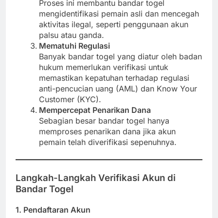
Proses ini membantu bandar togel
mengidentifikasi pemain asli dan mencegah
aktivitas ilegal, seperti penggunaan akun
palsu atau ganda.
Mematuhi Regulasi
Banyak bandar togel yang diatur oleh badan
hukum memerlukan verifikasi untuk
memastikan kepatuhan terhadap regulasi
anti-pencucian uang (AML) dan Know Your
Customer (KYC).
Mempercepat Penarikan Dana
Sebagian besar bandar togel hanya
memproses penarikan dana jika akun
pemain telah diverifikasi sepenuhnya.
Langkah-Langkah Verifikasi Akun di
Bandar Togel
1.
Pendaftaran Akun