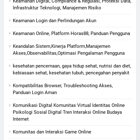
Keamanan Digital, Compliance & Regulasi, Proteksi Data,
Infrastruktur Teknologi, Manajemen Risiko
Keamanan Login dan Perlindungan Akun
Keamanan Online, Platform Horas88, Panduan Pengguna
Keandalan Sistem,Kinerja Platform,Manajemen
Akses,Observabilitas,Optimasi Pengalaman Pengguna
kesehatan pencernaan, gaya hidup sehat, nutrisi dan diet,
kebiasaan sehat, kesehatan tubuh, pencegahan penyakit
Kompatibilitas Browser, Troubleshooting Akses,
Panduan Login Aman
Komunikasi Digital Komunitas Virtual Identitas Online
Psikologi Sosial Digital Tren Interaksi Online Budaya
Internet
Komunitas dan Interaksi Game Online