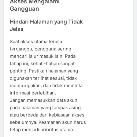
Akses Mengalami
Gangguan
Hindari Halaman yang Tidak
Jelas
Saat akses utama terasa
terganggu, pengguna sering
mencari jalur masuk lain. Pada
tahap ini, kehati-hatian sangat
penting. Pastikan halaman yang
digunakan terlihat sesuai, tidak
mencurigakan, dan tidak meminta
informasi berlebihan.
Jangan memasukkan data akun
pada halaman yang tampak asing
atau berbeda dari kebiasaan akses
sebelumnya. Keamanan akun harus
tetap menjadi prioritas utama.