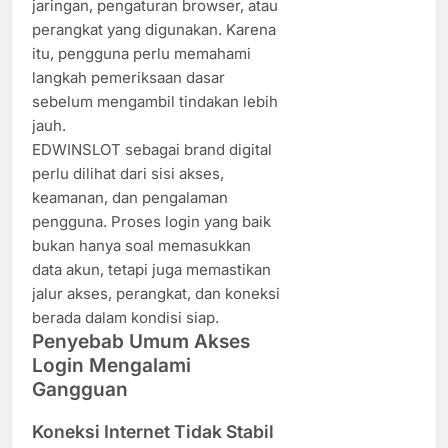
jaringan, pengaturan browser, atau
perangkat yang digunakan. Karena
itu, pengguna perlu memahami
langkah pemeriksaan dasar
sebelum mengambil tindakan lebih
jauh.
EDWINSLOT sebagai brand digital
perlu dilihat dari sisi akses,
keamanan, dan pengalaman
pengguna. Proses login yang baik
bukan hanya soal memasukkan
data akun, tetapi juga memastikan
jalur akses, perangkat, dan koneksi
berada dalam kondisi siap.
Penyebab Umum Akses
Login Mengalami
Gangguan
Koneksi Internet Tidak Stabil