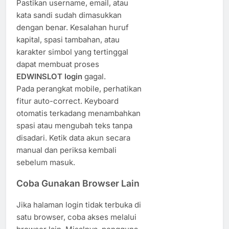
Pastikan username, email, atau
kata sandi sudah dimasukkan
dengan benar. Kesalahan huruf
kapital, spasi tambahan, atau
karakter simbol yang tertinggal
dapat membuat proses
EDWINSLOT login
gagal.
Pada perangkat mobile, perhatikan
fitur auto-correct. Keyboard
otomatis terkadang menambahkan
spasi atau mengubah teks tanpa
disadari. Ketik data akun secara
manual dan periksa kembali
sebelum masuk.
Coba Gunakan Browser Lain
Jika halaman login tidak terbuka di
satu browser, coba akses melalui