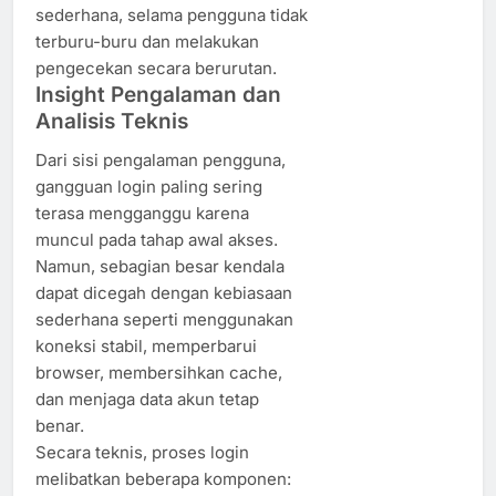
sederhana, selama pengguna tidak
terburu-buru dan melakukan
pengecekan secara berurutan.
Insight Pengalaman dan
Analisis Teknis
Dari sisi pengalaman pengguna,
gangguan login paling sering
terasa mengganggu karena
muncul pada tahap awal akses.
Namun, sebagian besar kendala
dapat dicegah dengan kebiasaan
sederhana seperti menggunakan
koneksi stabil, memperbarui
browser, membersihkan cache,
dan menjaga data akun tetap
benar.
Secara teknis, proses login
melibatkan beberapa komponen: