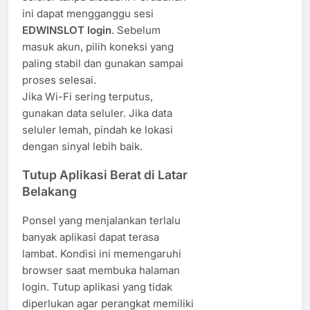
ini dapat mengganggu sesi
EDWINSLOT login
. Sebelum
masuk akun, pilih koneksi yang
paling stabil dan gunakan sampai
proses selesai.
Jika Wi-Fi sering terputus,
gunakan data seluler. Jika data
seluler lemah, pindah ke lokasi
dengan sinyal lebih baik.
Tutup Aplikasi Berat di Latar
Belakang
Ponsel yang menjalankan terlalu
banyak aplikasi dapat terasa
lambat. Kondisi ini memengaruhi
browser saat membuka halaman
login. Tutup aplikasi yang tidak
diperlukan agar perangkat memiliki