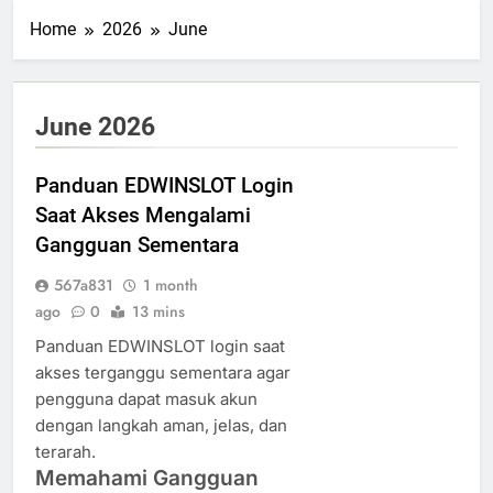
Home
2026
June
June 2026
Panduan EDWINSLOT Login
Saat Akses Mengalami
Gangguan Sementara
567a831
1 month
ago
0
13 mins
Panduan EDWINSLOT login saat
akses terganggu sementara agar
pengguna dapat masuk akun
dengan langkah aman, jelas, dan
terarah.
Memahami Gangguan