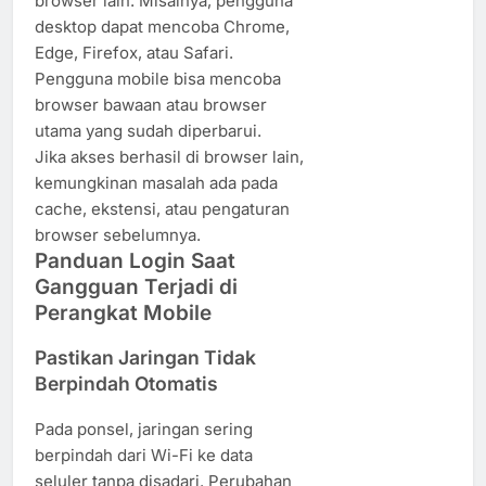
browser lain. Misalnya, pengguna
desktop dapat mencoba Chrome,
Edge, Firefox, atau Safari.
Pengguna mobile bisa mencoba
browser bawaan atau browser
utama yang sudah diperbarui.
Jika akses berhasil di browser lain,
kemungkinan masalah ada pada
cache, ekstensi, atau pengaturan
browser sebelumnya.
Panduan Login Saat
Gangguan Terjadi di
Perangkat Mobile
Pastikan Jaringan Tidak
Berpindah Otomatis
Pada ponsel, jaringan sering
berpindah dari Wi-Fi ke data
seluler tanpa disadari. Perubahan