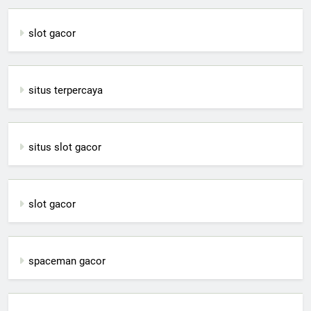
slot gacor
situs terpercaya
situs slot gacor
slot gacor
spaceman gacor