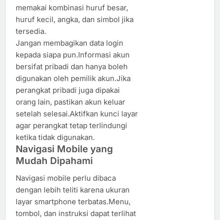
memakai kombinasi huruf besar,
huruf kecil, angka, dan simbol jika
tersedia.
Jangan membagikan data login
kepada siapa pun.Informasi akun
bersifat pribadi dan hanya boleh
digunakan oleh pemilik akun.Jika
perangkat pribadi juga dipakai
orang lain, pastikan akun keluar
setelah selesai.Aktifkan kunci layar
agar perangkat tetap terlindungi
ketika tidak digunakan.
Navigasi Mobile yang
Mudah Dipahami
Navigasi mobile perlu dibaca
dengan lebih teliti karena ukuran
layar smartphone terbatas.Menu,
tombol, dan instruksi dapat terlihat