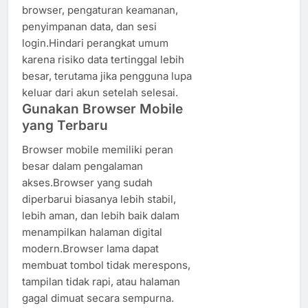
browser, pengaturan keamanan,
penyimpanan data, dan sesi
login.Hindari perangkat umum
karena risiko data tertinggal lebih
besar, terutama jika pengguna lupa
keluar dari akun setelah selesai.
Gunakan Browser Mobile
yang Terbaru
Browser mobile memiliki peran
besar dalam pengalaman
akses.Browser yang sudah
diperbarui biasanya lebih stabil,
lebih aman, dan lebih baik dalam
menampilkan halaman digital
modern.Browser lama dapat
membuat tombol tidak merespons,
tampilan tidak rapi, atau halaman
gagal dimuat secara sempurna.