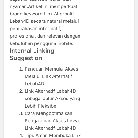
nyaman.Artikel ini memperkuat
brand keyword Link Alternatif
Lebah4D secara natural melalui
pembahasan informatif,
profesional, dan relevan dengan
kebutuhan pengguna mobile.
Internal Linking
Suggestion
Panduan Memulai Akses
Melalui Link Alternatif
Lebah4D
Link Alternatif Lebah4D
sebagai Jalur Akses yang
Lebih Fleksibel
Cara Mengoptimalkan
Pengalaman Akses Lewat
Link Alternatif Lebah4D
Tips Aman Membuka Link