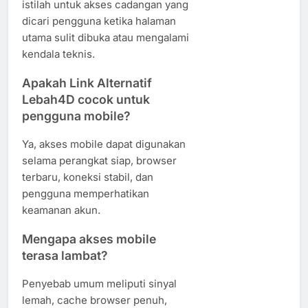
istilah untuk akses cadangan yang
dicari pengguna ketika halaman
utama sulit dibuka atau mengalami
kendala teknis.
Apakah Link Alternatif
Lebah4D cocok untuk
pengguna mobile?
Ya, akses mobile dapat digunakan
selama perangkat siap, browser
terbaru, koneksi stabil, dan
pengguna memperhatikan
keamanan akun.
Mengapa akses mobile
terasa lambat?
Penyebab umum meliputi sinyal
lemah, cache browser penuh,