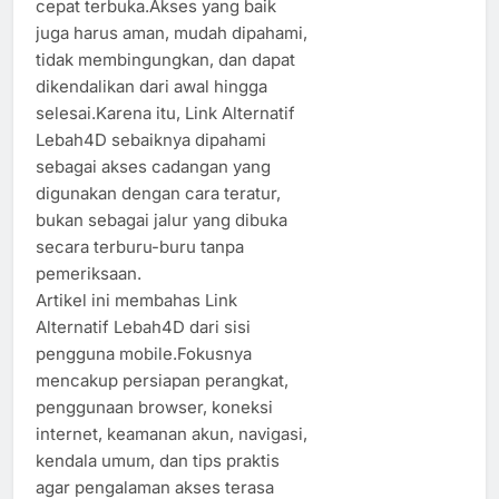
cepat terbuka.Akses yang baik
juga harus aman, mudah dipahami,
tidak membingungkan, dan dapat
dikendalikan dari awal hingga
selesai.Karena itu, Link Alternatif
Lebah4D sebaiknya dipahami
sebagai akses cadangan yang
digunakan dengan cara teratur,
bukan sebagai jalur yang dibuka
secara terburu-buru tanpa
pemeriksaan.
Artikel ini membahas Link
Alternatif Lebah4D dari sisi
pengguna mobile.Fokusnya
mencakup persiapan perangkat,
penggunaan browser, koneksi
internet, keamanan akun, navigasi,
kendala umum, dan tips praktis
agar pengalaman akses terasa