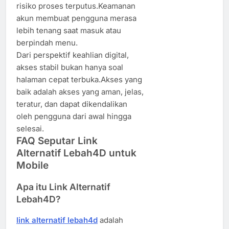
risiko proses terputus.Keamanan
akun membuat pengguna merasa
lebih tenang saat masuk atau
berpindah menu.
Dari perspektif keahlian digital,
akses stabil bukan hanya soal
halaman cepat terbuka.Akses yang
baik adalah akses yang aman, jelas,
teratur, dan dapat dikendalikan
oleh pengguna dari awal hingga
selesai.
FAQ Seputar Link
Alternatif Lebah4D untuk
Mobile
Apa itu Link Alternatif
Lebah4D?
link alternatif lebah4d
adalah