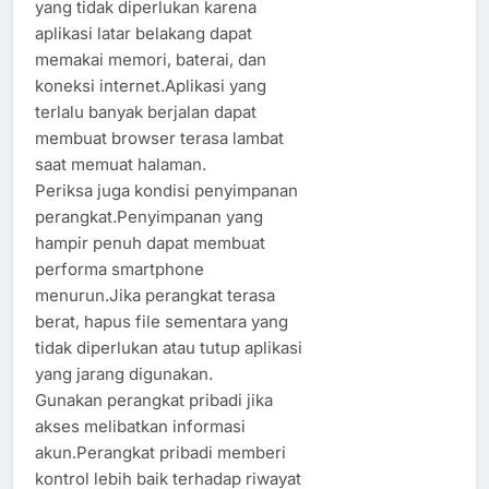
yang tidak diperlukan karena
aplikasi latar belakang dapat
memakai memori, baterai, dan
koneksi internet.Aplikasi yang
terlalu banyak berjalan dapat
membuat browser terasa lambat
saat memuat halaman.
Periksa juga kondisi penyimpanan
perangkat.Penyimpanan yang
hampir penuh dapat membuat
performa smartphone
menurun.Jika perangkat terasa
berat, hapus file sementara yang
tidak diperlukan atau tutup aplikasi
yang jarang digunakan.
Gunakan perangkat pribadi jika
akses melibatkan informasi
akun.Perangkat pribadi memberi
kontrol lebih baik terhadap riwayat