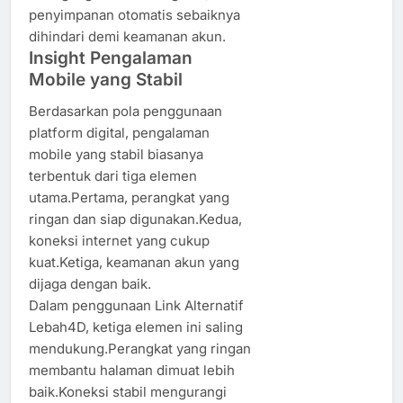
penyimpanan otomatis sebaiknya
dihindari demi keamanan akun.
Insight Pengalaman
Mobile yang Stabil
Berdasarkan pola penggunaan
platform digital, pengalaman
mobile yang stabil biasanya
terbentuk dari tiga elemen
utama.Pertama, perangkat yang
ringan dan siap digunakan.Kedua,
koneksi internet yang cukup
kuat.Ketiga, keamanan akun yang
dijaga dengan baik.
Dalam penggunaan Link Alternatif
Lebah4D, ketiga elemen ini saling
mendukung.Perangkat yang ringan
membantu halaman dimuat lebih
baik.Koneksi stabil mengurangi