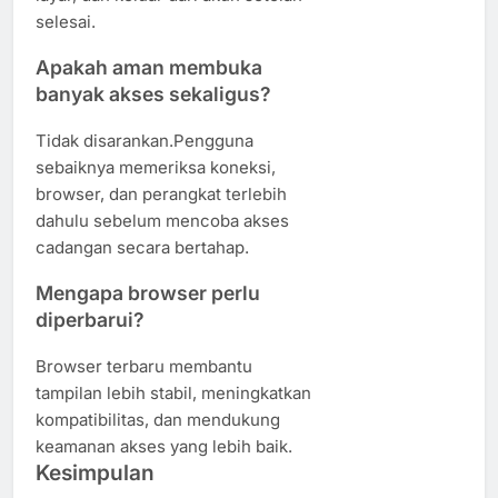
selesai.
Apakah aman membuka
banyak akses sekaligus?
Tidak disarankan.Pengguna
sebaiknya memeriksa koneksi,
browser, dan perangkat terlebih
dahulu sebelum mencoba akses
cadangan secara bertahap.
Mengapa browser perlu
diperbarui?
Browser terbaru membantu
tampilan lebih stabil, meningkatkan
kompatibilitas, dan mendukung
keamanan akses yang lebih baik.
Kesimpulan