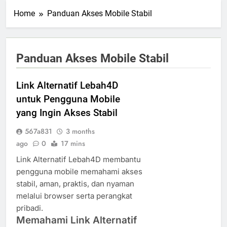
Home
Panduan Akses Mobile Stabil
Panduan Akses Mobile Stabil
Link Alternatif Lebah4D
untuk Pengguna Mobile
yang Ingin Akses Stabil
567a831
3 months
ago
0
17 mins
Link Alternatif Lebah4D membantu
pengguna mobile memahami akses
stabil, aman, praktis, dan nyaman
melalui browser serta perangkat
pribadi.
Memahami Link Alternatif