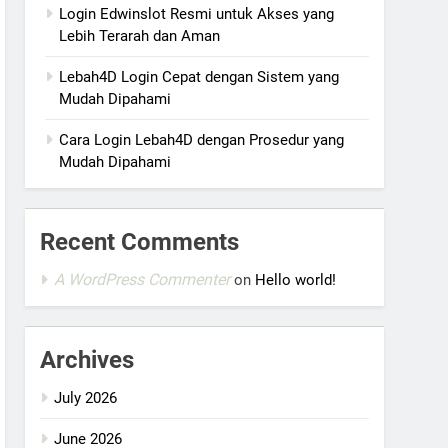
Login Edwinslot Resmi untuk Akses yang
Lebih Terarah dan Aman
Lebah4D Login Cepat dengan Sistem yang
Mudah Dipahami
Cara Login Lebah4D dengan Prosedur yang
Mudah Dipahami
Recent Comments
A WordPress Commenter
on
Hello world!
Archives
July 2026
June 2026