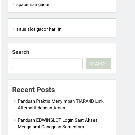
spaceman gacor
situs slot gacor hari ini
Search
SEARCH
Recent Posts
Panduan Praktis Menyimpan TIARA4D Link
Alternatif dengan Aman
Panduan EDWINSLOT Login Saat Akses
Mengalami Gangguan Sementara