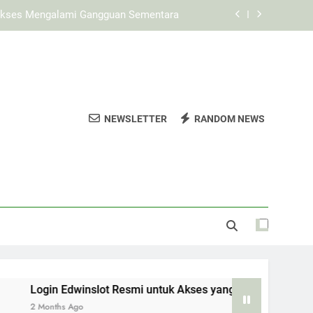
kses Mengalami Gangguan Sementara
uk Akses yang Lebih Terarah dan Aman
t dengan Sistem yang Mudah Dipahami
TIARA4D Link Alternatif dengan Aman
NEWSLETTER
RANDOM NEWS
kses Mengalami Gangguan Sementara
uk Akses yang Lebih Terarah dan Aman
terprise Apts.
t dengan Sistem yang Mudah Dipahami
 Edwinslot Resmi untuk Akses yang Lebih Terarah dan Aman
s Ago