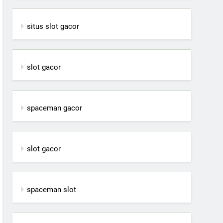
situs slot gacor
slot gacor
spaceman gacor
slot gacor
spaceman slot