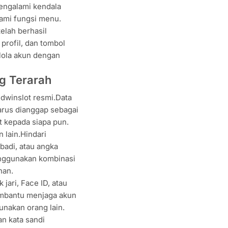
engalami kendala
ami fungsi menu.
elah berhasil
profil, dan tombol
ola akun dengan
g Terarah
Edwinslot resmi.Data
harus dianggap sebagai
t kepada siapa pun.
 lain.Hindari
badi, atau angka
enggunakan kombinasi
han.
 jari, Face ID, atau
membantu menjaga akun
gunakan orang lain.
n kata sandi