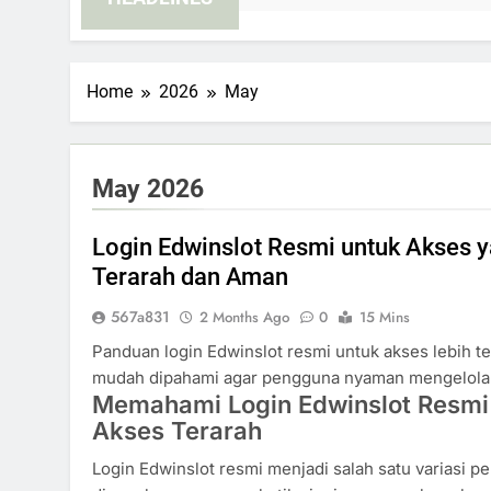
Home
2026
May
May 2026
Login Edwinslot Resmi untuk Akses y
Terarah dan Aman
567a831
2 Months Ago
0
15 Mins
Panduan login Edwinslot resmi untuk akses lebih t
mudah dipahami agar pengguna nyaman mengelola 
Memahami Login Edwinslot Resmi 
Akses Terarah
Login Edwinslot resmi menjadi salah satu variasi p