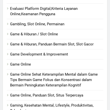
Evaluasi Platform Digital,Kriteria Layanan
Online,Keamanan Pengguna
Gambling, Slot Online, Permainan
Game & Hiburan / Slot Online
Game & Hiburan, Panduan Bermain Slot, Slot Gacor
Game Development & Improvement
Game Online
Game Online Sehat Keterampilan Mental dalam Game
Tips Bermain Game Fokus dan Konsentrasi dalam
Bermain Peningkatan Keterampilan Kognitif
Game Online, Panduan Slot, Situs Terpercaya
Gaming, Kesehatan Mental, Lifestyle, Produktivitas,