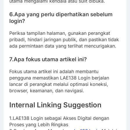
utama mengalami kendala atau sulit dibuka.
6.Apa yang perlu diperhatikan sebelum
login?
Periksa tampilan halaman, gunakan perangkat
pribadi, hindari jaringan publik, dan pastikan tidak
ada permintaan data yang terlihat mencurigakan.
7.Apa fokus utama artikel ini?
Fokus utama artikel ini adalah membantu
pengguna memastikan LAE138 Login berjalan
lancar di perangkat melalui optimasi koneksi,
browser, keamanan, dan navigasi.
Internal Linking Suggestion
1.LAE138 Login sebagai Akses Digital dengan
Proses yang Lebih Ringkas