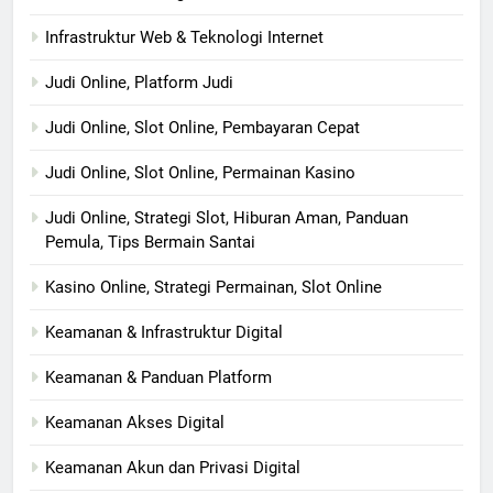
Infrastruktur Web & Teknologi Internet
Judi Online, Platform Judi
Judi Online, Slot Online, Pembayaran Cepat
Judi Online, Slot Online, Permainan Kasino
Judi Online, Strategi Slot, Hiburan Aman, Panduan
Pemula, Tips Bermain Santai
Kasino Online, Strategi Permainan, Slot Online
Keamanan & Infrastruktur Digital
Keamanan & Panduan Platform
Keamanan Akses Digital
Keamanan Akun dan Privasi Digital