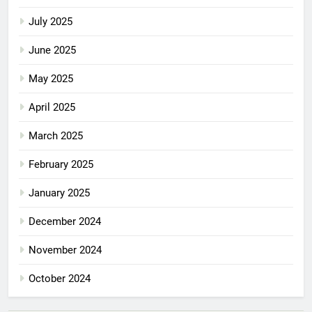
July 2025
June 2025
May 2025
April 2025
March 2025
February 2025
January 2025
December 2024
November 2024
October 2024