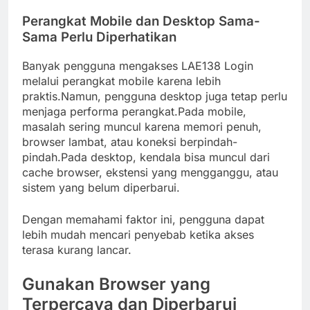
Perangkat Mobile dan Desktop Sama-
Sama Perlu Diperhatikan
Banyak pengguna mengakses LAE138 Login
melalui perangkat mobile karena lebih
praktis.Namun, pengguna desktop juga tetap perlu
menjaga performa perangkat.Pada mobile,
masalah sering muncul karena memori penuh,
browser lambat, atau koneksi berpindah-
pindah.Pada desktop, kendala bisa muncul dari
cache browser, ekstensi yang mengganggu, atau
sistem yang belum diperbarui.
Dengan memahami faktor ini, pengguna dapat
lebih mudah mencari penyebab ketika akses
terasa kurang lancar.
Gunakan Browser yang
Terpercaya dan Diperbarui