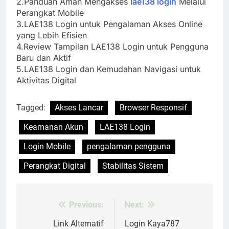
2.Panduan Aman Mengakses
lae138 login
Melalui
Perangkat Mobile
3.LAE138 Login untuk Pengalaman Akses Online
yang Lebih Efisien
4.Review Tampilan LAE138 Login untuk Pengguna
Baru dan Aktif
5.LAE138 Login dan Kemudahan Navigasi untuk
Aktivitas Digital
Tagged:
Akses Lancar
Browser Responsif
Keamanan Akun
LAE138 Login
Login Mobile
pengalaman pengguna
Perangkat Digital
Stabilitas Sistem
Previous:
Next:
Post
navigation
Link Alternatif
Login Kaya787