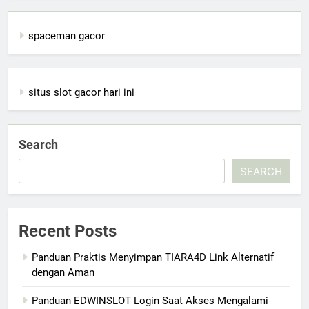
spaceman gacor
situs slot gacor hari ini
Search
SEARCH
Recent Posts
Panduan Praktis Menyimpan TIARA4D Link Alternatif
dengan Aman
Panduan EDWINSLOT Login Saat Akses Mengalami