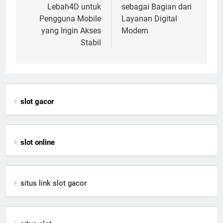
Lebah4D untuk
sebagai Bagian dari
Pengguna Mobile
Layanan Digital
yang Ingin Akses
Modern
Stabil
slot gacor
slot online
situs link slot gacor