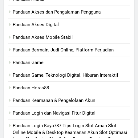
Panduan Akses dan Pengalaman Pengguna
Panduan Akses Digital
Panduan Akses Mobile Stabil
Panduan Bermain, Judi Online, Platform Perjudian
Panduan Game
Panduan Game, Teknologi Digital, Hiburan Interaktif
Panduan Horas88
Panduan Keamanan & Pengelolaan Akun
Panduan Login dan Navigasi Fitur Digital
Panduan Login Kaya787 Tips Login Slot Aman Slot
Online Mobile & Desktop Keamanan Akun Slot Optimasi