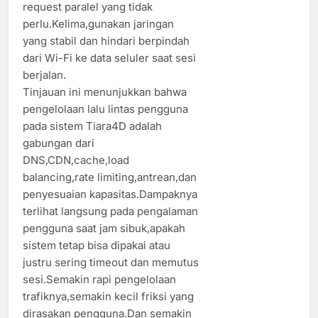
request paralel yang tidak
perlu.Kelima,gunakan jaringan
yang stabil dan hindari berpindah
dari Wi-Fi ke data seluler saat sesi
berjalan.
Tinjauan ini menunjukkan bahwa
pengelolaan lalu lintas pengguna
pada sistem Tiara4D adalah
gabungan dari
DNS,CDN,cache,load
balancing,rate limiting,antrean,dan
penyesuaian kapasitas.Dampaknya
terlihat langsung pada pengalaman
pengguna saat jam sibuk,apakah
sistem tetap bisa dipakai atau
justru sering timeout dan memutus
sesi.Semakin rapi pengelolaan
trafiknya,semakin kecil friksi yang
dirasakan pengguna.Dan semakin