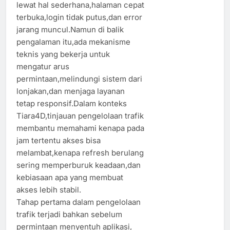
lewat hal sederhana,halaman cepat
terbuka,login tidak putus,dan error
jarang muncul.Namun di balik
pengalaman itu,ada mekanisme
teknis yang bekerja untuk
mengatur arus
permintaan,melindungi sistem dari
lonjakan,dan menjaga layanan
tetap responsif.Dalam konteks
Tiara4D,tinjauan pengelolaan trafik
membantu memahami kenapa pada
jam tertentu akses bisa
melambat,kenapa refresh berulang
sering memperburuk keadaan,dan
kebiasaan apa yang membuat
akses lebih stabil.
Tahap pertama dalam pengelolaan
trafik terjadi bahkan sebelum
permintaan menyentuh aplikasi,