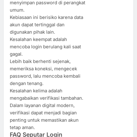
menyimpan password di perangkat
umum.
Kebiasaan ini berisiko karena data
akun dapat tertinggal dan
digunakan pihak lain.
Kesalahan keempat adalah
mencoba login berulang kali saat
gagal.
Lebih baik berhenti sejenak,
memeriksa koneksi, mengecek
password, lalu mencoba kembali
dengan tenang.
Kesalahan kelima adalah
mengabaikan verifikasi tambahan.
Dalam layanan digital modern,
verifikasi dapat menjadi bagian
penting untuk memastikan akun
tetap aman.
FAQ Seputar Login