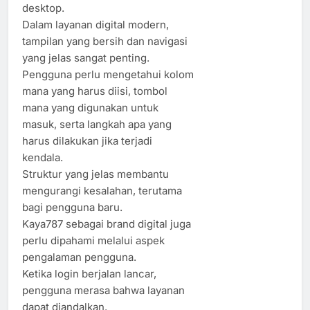
desktop.
Dalam layanan digital modern,
tampilan yang bersih dan navigasi
yang jelas sangat penting.
Pengguna perlu mengetahui kolom
mana yang harus diisi, tombol
mana yang digunakan untuk
masuk, serta langkah apa yang
harus dilakukan jika terjadi
kendala.
Struktur yang jelas membantu
mengurangi kesalahan, terutama
bagi pengguna baru.
Kaya787 sebagai brand digital juga
perlu dipahami melalui aspek
pengalaman pengguna.
Ketika login berjalan lancar,
pengguna merasa bahwa layanan
dapat diandalkan.