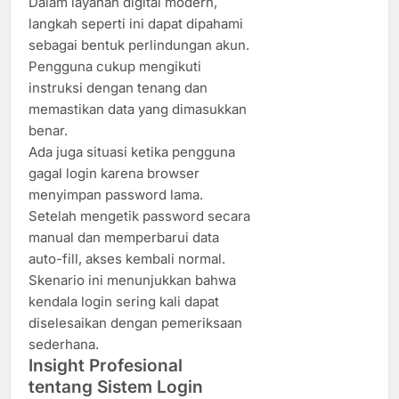
Dalam layanan digital modern,
langkah seperti ini dapat dipahami
sebagai bentuk perlindungan akun.
Pengguna cukup mengikuti
instruksi dengan tenang dan
memastikan data yang dimasukkan
benar.
Ada juga situasi ketika pengguna
gagal login karena browser
menyimpan password lama.
Setelah mengetik password secara
manual dan memperbarui data
auto-fill, akses kembali normal.
Skenario ini menunjukkan bahwa
kendala login sering kali dapat
diselesaikan dengan pemeriksaan
sederhana.
Insight Profesional
tentang Sistem Login