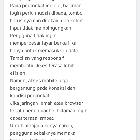
Pada perangkat mobile, halaman
login perlu mudah dibaca, tombol
harus nyaman ditekan, dan kolom
input tidak membingungkan.
Pengguna tidak ingin
memperbesar layar berkali-kali
hanya untuk memasukkan data.
Tampilan yang responsif
membantu akses terasa lebih
efisien.
Namun, akses mobile juga
bergantung pada koneksi dan
kondisi perangkat.
Jika jaringan lemah atau browser
terlalu penuh cache, halaman login
dapat terasa lambat.
Untuk menjaga kenyamanan,
pengguna sebaiknya memakai