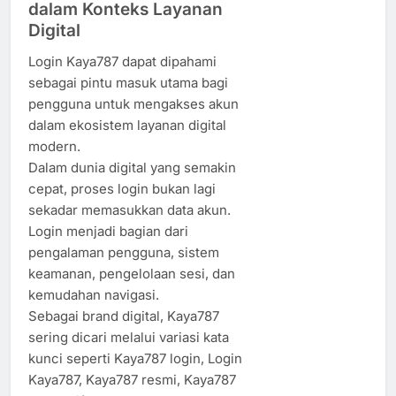
dalam Konteks Layanan
Digital
Login Kaya787 dapat dipahami
sebagai pintu masuk utama bagi
pengguna untuk mengakses akun
dalam ekosistem layanan digital
modern.
Dalam dunia digital yang semakin
cepat, proses login bukan lagi
sekadar memasukkan data akun.
Login menjadi bagian dari
pengalaman pengguna, sistem
keamanan, pengelolaan sesi, dan
kemudahan navigasi.
Sebagai brand digital, Kaya787
sering dicari melalui variasi kata
kunci seperti Kaya787 login, Login
Kaya787, Kaya787 resmi, Kaya787