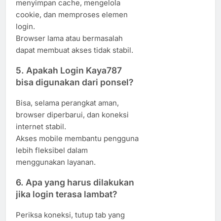
menyimpan cache, mengelola
cookie, dan memproses elemen
login.
Browser lama atau bermasalah
dapat membuat akses tidak stabil.
5. Apakah Login Kaya787
bisa digunakan dari ponsel?
Bisa, selama perangkat aman,
browser diperbarui, dan koneksi
internet stabil.
Akses mobile membantu pengguna
lebih fleksibel dalam
menggunakan layanan.
6. Apa yang harus dilakukan
jika login terasa lambat?
Periksa koneksi, tutup tab yang