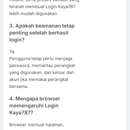
terarah membuat Login Kaya787
lebih mudah digunakan.
3. Apakah keamanan tetap
penting setelah berhasil
login?
Ya.
Pengguna tetap perlu menjaga
password, memantau perangkat
yang digunakan, dan keluar dari
akun jika memakai perangkat
bersama.
4. Mengapa browser
memengaruhi Login
Kaya787?
Browser memuat halaman,