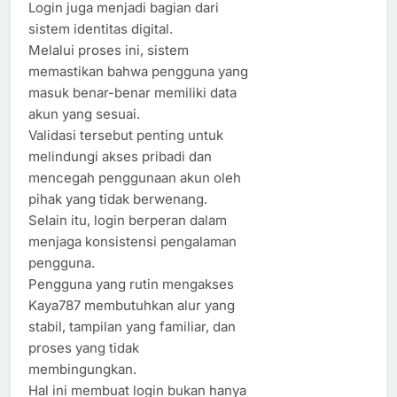
Login juga menjadi bagian dari
sistem identitas digital.
Melalui proses ini, sistem
memastikan bahwa pengguna yang
masuk benar-benar memiliki data
akun yang sesuai.
Validasi tersebut penting untuk
melindungi akses pribadi dan
mencegah penggunaan akun oleh
pihak yang tidak berwenang.
Selain itu, login berperan dalam
menjaga konsistensi pengalaman
pengguna.
Pengguna yang rutin mengakses
Kaya787 membutuhkan alur yang
stabil, tampilan yang familiar, dan
proses yang tidak
membingungkan.
Hal ini membuat login bukan hanya