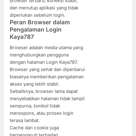
browser terbaru, koneksi stabil,
dan menutup aplikasi yang tidak
diperlukan sebelum login.
Peran Browser dalam
Pengalaman Login
Kaya787
Browser adalah media utama yang
menghubungkan pengguna
dengan halaman Login Kaya787.
Browser yang sehat dan diperbarui
biasanya memberikan pengalaman
akses yang lebih stabil.
Sebaliknya, browser lama dapat
menyebabkan halaman tidak tampil
sempurna, tombol tidak
merespons, atau proses login
terasa lambat.
Cache dan cookie juga
berpengaruh terhadap