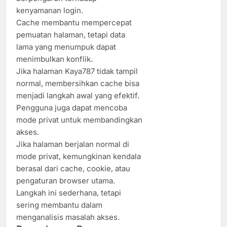
kenyamanan login.
Cache membantu mempercepat
pemuatan halaman, tetapi data
lama yang menumpuk dapat
menimbulkan konflik.
Jika halaman Kaya787 tidak tampil
normal, membersihkan cache bisa
menjadi langkah awal yang efektif.
Pengguna juga dapat mencoba
mode privat untuk membandingkan
akses.
Jika halaman berjalan normal di
mode privat, kemungkinan kendala
berasal dari cache, cookie, atau
pengaturan browser utama.
Langkah ini sederhana, tetapi
sering membantu dalam
menganalisis masalah akses.