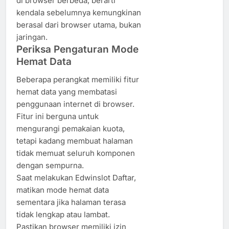
di browser berbeda, berarti
kendala sebelumnya kemungkinan
berasal dari browser utama, bukan
jaringan.
Periksa Pengaturan Mode
Hemat Data
Beberapa perangkat memiliki fitur
hemat data yang membatasi
penggunaan internet di browser.
Fitur ini berguna untuk
mengurangi pemakaian kuota,
tetapi kadang membuat halaman
tidak memuat seluruh komponen
dengan sempurna.
Saat melakukan Edwinslot Daftar,
matikan mode hemat data
sementara jika halaman terasa
tidak lengkap atau lambat.
Pastikan browser memiliki izin