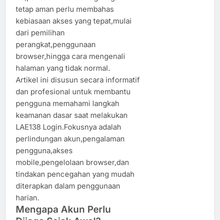
tetap aman perlu membahas
kebiasaan akses yang tepat,mulai
dari pemilihan
perangkat,penggunaan
browser,hingga cara mengenali
halaman yang tidak normal.
Artikel ini disusun secara informatif
dan profesional untuk membantu
pengguna memahami langkah
keamanan dasar saat melakukan
LAE138 Login.Fokusnya adalah
perlindungan akun,pengalaman
pengguna,akses
mobile,pengelolaan browser,dan
tindakan pencegahan yang mudah
diterapkan dalam penggunaan
harian.
Mengapa Akun Perlu