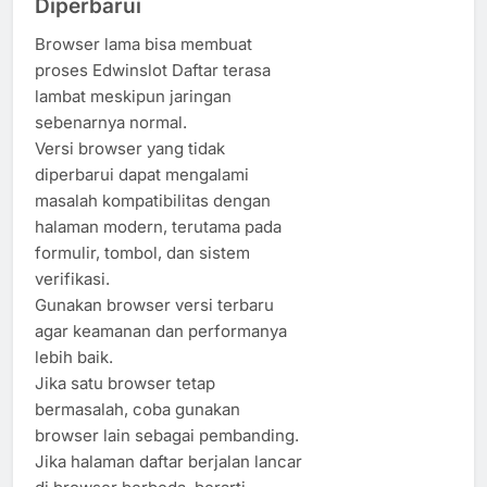
Diperbarui
Browser lama bisa membuat
proses Edwinslot Daftar terasa
lambat meskipun jaringan
sebenarnya normal.
Versi browser yang tidak
diperbarui dapat mengalami
masalah kompatibilitas dengan
halaman modern, terutama pada
formulir, tombol, dan sistem
verifikasi.
Gunakan browser versi terbaru
agar keamanan dan performanya
lebih baik.
Jika satu browser tetap
bermasalah, coba gunakan
browser lain sebagai pembanding.
Jika halaman daftar berjalan lancar