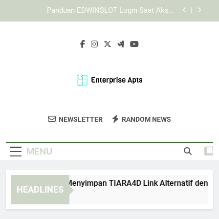
Skip
Login Edwinslot Resmi untuk Akses yang Lebih
to
Terarah dan Aman
content
Lebah4D Login Cepat dengan Sistem yang Mudah
Dipahami
Panduan Praktis Menyimpan TIARA4D Link
Alternatif dengan Aman
Panduan EDWINSLOT Login Saat Akses
Mengalami Gangguan Sementara
Login Edwinslot Resmi untuk Akses yang Lebih
Terarah dan Aman
Enterprise Apts
Temukan Apartemen Nyaman Dan Strategis
Lebah4D Login Cepat dengan Sistem yang Mudah
NEWSLETTER
RANDOM NEWS
Dipahami
Dengan Fasilitas Terbaik Di Enterprise Apts.
MENU
nduan Praktis Menyimpan TIARA4D Link Alternatif dengan A
HEADLINES
Weeks Ago