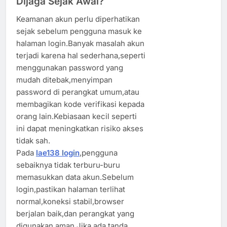
Dijaga Sejak Awal?
Keamanan akun perlu diperhatikan
sejak sebelum pengguna masuk ke
halaman login.Banyak masalah akun
terjadi karena hal sederhana,seperti
menggunakan password yang
mudah ditebak,menyimpan
password di perangkat umum,atau
membagikan kode verifikasi kepada
orang lain.Kebiasaan kecil seperti
ini dapat meningkatkan risiko akses
tidak sah.
Pada
lae138 login
,pengguna
sebaiknya tidak terburu-buru
memasukkan data akun.Sebelum
login,pastikan halaman terlihat
normal,koneksi stabil,browser
berjalan baik,dan perangkat yang
digunakan aman.Jika ada tanda