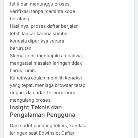
teliti dan menunggu proses
verifikasi tanpa meminta kode
berulang.
Hasilnya, proses daftar berjalan
lebih lancar karena sumber
kendala diperiksa secara
berurutan.
Skenario ini menunjukkan bahwa
mengatasi masalah jaringan tidak
harus rumit.
Kuncinya adalah memilih koneksi
yang tepat, menjaga browser tetap
ringan, dan tidak terburu-buru
mengulang proses.
Insight Teknis dan
Pengalaman Pengguna
Dari sudut pandang teknis, kendala
jaringan saat Edwinslot Daftar