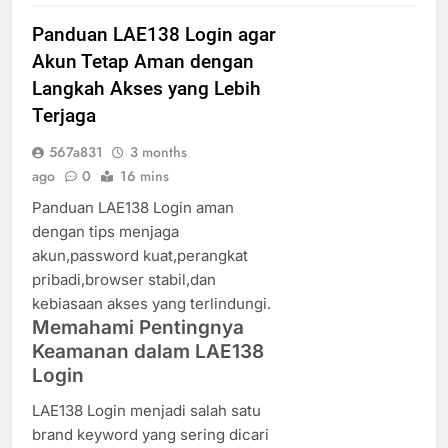
Panduan LAE138 Login agar
Akun Tetap Aman dengan
Langkah Akses yang Lebih
Terjaga
567a831
3 months
ago
0
16 mins
Panduan LAE138 Login aman
dengan tips menjaga
akun,password kuat,perangkat
pribadi,browser stabil,dan
kebiasaan akses yang terlindungi.
Memahami Pentingnya
Keamanan dalam LAE138
Login
LAE138 Login menjadi salah satu
brand keyword yang sering dicari