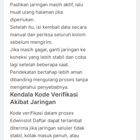
Pastikan jaringan masih aktif, lalu
muat ulang halaman jika
diperlukan.
Setelah itu, isi kembali data secara
manual dan periksa seluruh kolom
sebelum mengirim.
Jika masih gagal, ganti jaringan ke
koneksi yang lebih stabil dan coba
lagi setelah beberapa saat.
Pendekatan bertahap lebih aman
dibanding mengulang proses tanpa
mengetahui penyebabnya.
Kendala Kode Verifikasi
Akibat Jaringan
Kode verifikasi dalam proses
Edwinslot Daftar dapat terlambat
diterima jika jaringan seluler tidak
stabil, kotak masuk penuh, atau