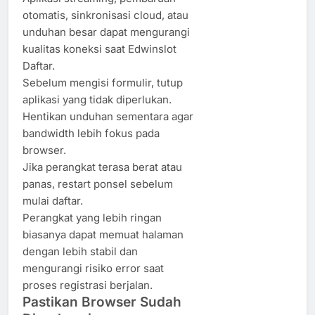
otomatis, sinkronisasi cloud, atau
unduhan besar dapat mengurangi
kualitas koneksi saat Edwinslot
Daftar.
Sebelum mengisi formulir, tutup
aplikasi yang tidak diperlukan.
Hentikan unduhan sementara agar
bandwidth lebih fokus pada
browser.
Jika perangkat terasa berat atau
panas, restart ponsel sebelum
mulai daftar.
Perangkat yang lebih ringan
biasanya dapat memuat halaman
dengan lebih stabil dan
mengurangi risiko error saat
proses registrasi berjalan.
Pastikan Browser Sudah