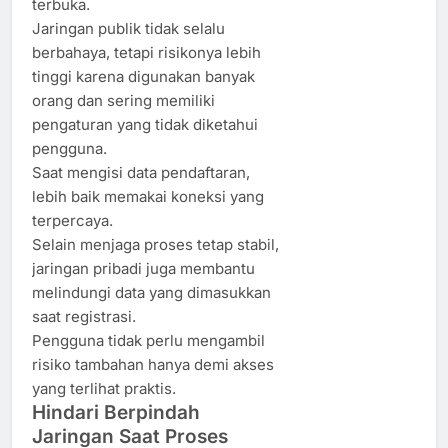
terbuka.
Jaringan publik tidak selalu
berbahaya, tetapi risikonya lebih
tinggi karena digunakan banyak
orang dan sering memiliki
pengaturan yang tidak diketahui
pengguna.
Saat mengisi data pendaftaran,
lebih baik memakai koneksi yang
terpercaya.
Selain menjaga proses tetap stabil,
jaringan pribadi juga membantu
melindungi data yang dimasukkan
saat registrasi.
Pengguna tidak perlu mengambil
risiko tambahan hanya demi akses
yang terlihat praktis.
Hindari Berpindah
Jaringan Saat Proses