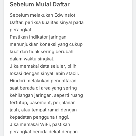
Sebelum Mulai Daftar
Sebelum melakukan Edwinslot
Daftar, periksa kualitas sinyal pada
perangkat.
Pastikan indikator jaringan
menunjukkan koneksi yang cukup
kuat dan tidak sering berubah
dalam waktu singkat.
Jika memakai data seluler, pilih
lokasi dengan sinyal lebih stabil.
Hindari melakukan pendaftaran
saat berada di area yang sering
kehilangan jaringan, seperti ruang
tertutup, basement, perjalanan
jauh, atau tempat ramai dengan
kepadatan pengguna tinggi.
Jika memakai WiFi, pastikan
perangkat berada dekat dengan