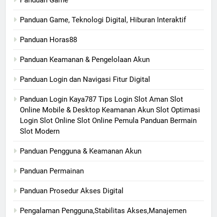
Panduan Game
Panduan Game, Teknologi Digital, Hiburan Interaktif
Panduan Horas88
Panduan Keamanan & Pengelolaan Akun
Panduan Login dan Navigasi Fitur Digital
Panduan Login Kaya787 Tips Login Slot Aman Slot
Online Mobile & Desktop Keamanan Akun Slot Optimasi
Login Slot Online Slot Online Pemula Panduan Bermain
Slot Modern
Panduan Pengguna & Keamanan Akun
Panduan Permainan
Panduan Prosedur Akses Digital
Pengalaman Pengguna,Stabilitas Akses,Manajemen