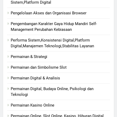
Sistem,Platform Digital
Pengelolaan Akses dan Organisasi Browser
Pengembangan Karakter Gaya Hidup Mandiri Self-
Management Perubahan Kebiasaan
Performa Sistem,Konsistensi Digital,Platform
Digital,Manajemen Teknologi,Stabilitas Layanan
Permainan & Strategi
Permainan dan Simbolisme Slot
Permainan Digital & Analisis
Permainan Digital, Budaya Online, Psikologi dan
Teknologi
Permainan Kasino Online
Permainan Online, Slot Online, Kasino, Hiburan Digital