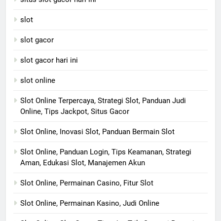
slot
slot gacor
slot gacor hari ini
slot online
Slot Online Terpercaya, Strategi Slot, Panduan Judi
Online, Tips Jackpot, Situs Gacor
Slot Online, Inovasi Slot, Panduan Bermain Slot
Slot Online, Panduan Login, Tips Keamanan, Strategi
Aman, Edukasi Slot, Manajemen Akun
Slot Online, Permainan Casino, Fitur Slot
Slot Online, Permainan Kasino, Judi Online