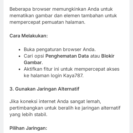
Beberapa browser memungkinkan Anda untuk
mematikan gambar dan elemen tambahan untuk
mempercepat pemuatan halaman.
Cara Melakukan:
Buka pengaturan browser Anda.
Cari opsi
Penghematan Data
atau
Blokir
Gambar
.
Aktifkan fitur ini untuk mempercepat akses
ke halaman login Kaya787.
3. Gunakan Jaringan Alternatif
Jika koneksi internet Anda sangat lemah,
pertimbangkan untuk beralih ke jaringan alternatif
yang lebih stabil.
Pilihan Jaringan: