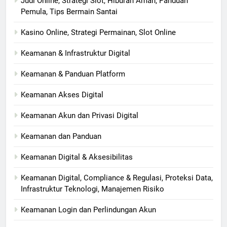
Judi Online, Strategi Slot, Hiburan Aman, Panduan
Pemula, Tips Bermain Santai
Kasino Online, Strategi Permainan, Slot Online
Keamanan & Infrastruktur Digital
Keamanan & Panduan Platform
Keamanan Akses Digital
Keamanan Akun dan Privasi Digital
Keamanan dan Panduan
Keamanan Digital & Aksesibilitas
Keamanan Digital, Compliance & Regulasi, Proteksi Data,
Infrastruktur Teknologi, Manajemen Risiko
Keamanan Login dan Perlindungan Akun