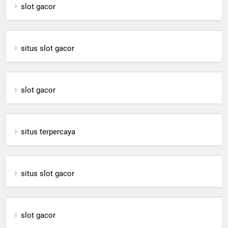
slot gacor
situs slot gacor
slot gacor
situs terpercaya
situs slot gacor
slot gacor