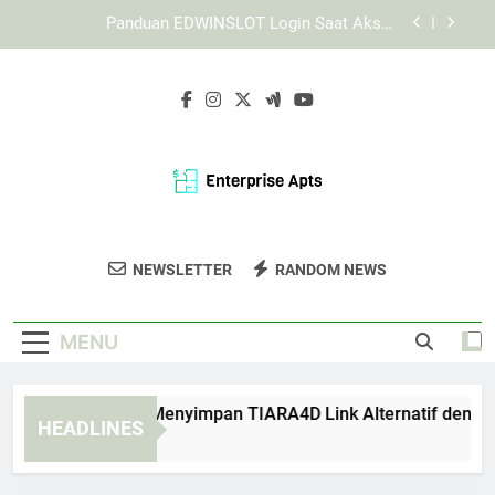
Skip
Login Edwinslot Resmi untuk Akses yang Lebih
to
Terarah dan Aman
content
Lebah4D Login Cepat dengan Sistem yang Mudah
Dipahami
Panduan Praktis Menyimpan TIARA4D Link
Alternatif dengan Aman
Panduan EDWINSLOT Login Saat Akses
Mengalami Gangguan Sementara
Login Edwinslot Resmi untuk Akses yang Lebih
Terarah dan Aman
Enterprise Apts
Temukan Apartemen Nyaman Dan Strategis
Lebah4D Login Cepat dengan Sistem yang Mudah
NEWSLETTER
RANDOM NEWS
Dipahami
Dengan Fasilitas Terbaik Di Enterprise Apts.
MENU
nduan Praktis Menyimpan TIARA4D Link Alternatif dengan A
HEADLINES
Weeks Ago