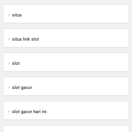
situs
situs link slot
slot
slot gacor
slot gacor hari ini