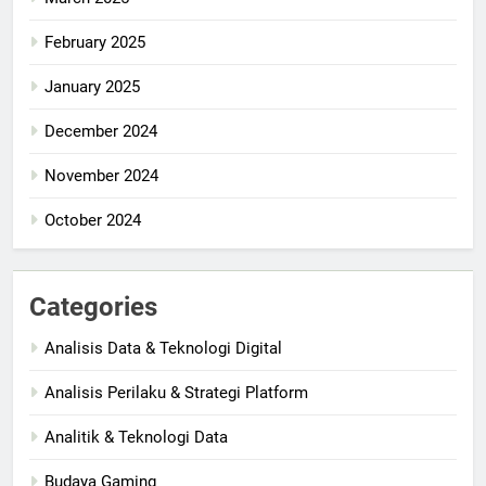
February 2025
January 2025
December 2024
November 2024
October 2024
Categories
Analisis Data & Teknologi Digital
Analisis Perilaku & Strategi Platform
Analitik & Teknologi Data
Budaya Gaming