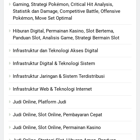
Gaming, Strategi Pokémon, Critical Hit Analysis,
Statistik dan Damage, Competitive Battle, Offensive
Pokémon, Move Set Optimal
Hiburan Digital, Permainan Kasino, Slot Bertema,
Panduan Slot, Analisis Game, Strategi Bermain Slot
Infrastruktur dan Teknologi Akses Digital
Infrastruktur Digital & Teknologi Sistem
Infrastruktur Jaringan & Sistem Terdistribusi
Infrastruktur Web & Teknologi Internet
Judi Online, Platform Judi
Judi Online, Slot Online, Pembayaran Cepat
Judi Online, Slot Online, Permainan Kasino