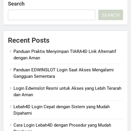
Search
SEARCH
Recent Posts
Panduan Praktis Menyimpan TIARA4D Link Alternatif
dengan Aman
Panduan EDWINSLOT Login Saat Akses Mengalami
Gangguan Sementara
Login Edwinslot Resmi untuk Akses yang Lebih Terarah
dan Aman
Lebah4D Login Cepat dengan Sistem yang Mudah
Dipahami
Cara Login Lebah4D dengan Prosedur yang Mudah