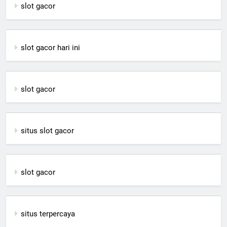
slot gacor
slot gacor hari ini
slot gacor
situs slot gacor
slot gacor
situs terpercaya