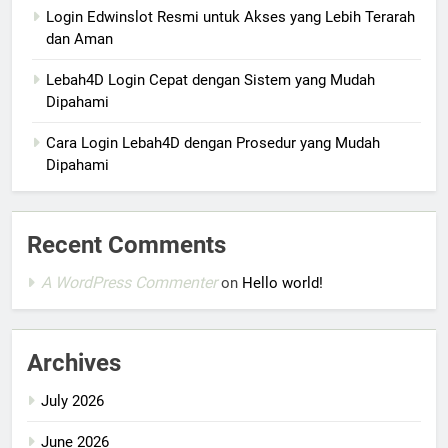
Login Edwinslot Resmi untuk Akses yang Lebih Terarah
dan Aman
Lebah4D Login Cepat dengan Sistem yang Mudah
Dipahami
Cara Login Lebah4D dengan Prosedur yang Mudah
Dipahami
Recent Comments
A WordPress Commenter
on
Hello world!
Archives
July 2026
June 2026