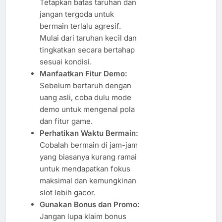
Tetapkan batas taruhan dan
jangan tergoda untuk
bermain terlalu agresif.
Mulai dari taruhan kecil dan
tingkatkan secara bertahap
sesuai kondisi.
Manfaatkan Fitur Demo:
Sebelum bertaruh dengan
uang asli, coba dulu mode
demo untuk mengenal pola
dan fitur game.
Perhatikan Waktu Bermain:
Cobalah bermain di jam-jam
yang biasanya kurang ramai
untuk mendapatkan fokus
maksimal dan kemungkinan
slot lebih gacor.
Gunakan Bonus dan Promo:
Jangan lupa klaim bonus