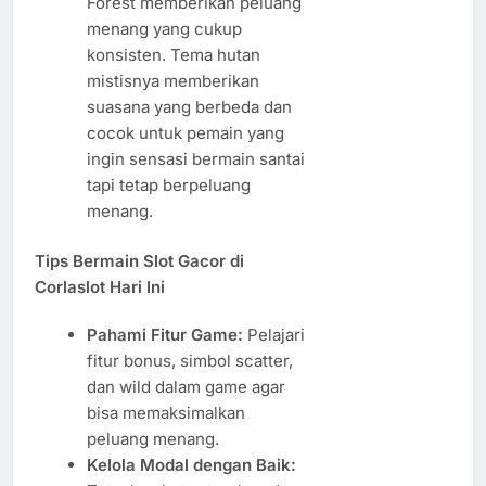
Forest memberikan peluang
menang yang cukup
konsisten. Tema hutan
mistisnya memberikan
suasana yang berbeda dan
cocok untuk pemain yang
ingin sensasi bermain santai
tapi tetap berpeluang
menang.
Tips Bermain Slot Gacor di
Corlaslot Hari Ini
Pahami Fitur Game:
Pelajari
fitur bonus, simbol scatter,
dan wild dalam game agar
bisa memaksimalkan
peluang menang.
Kelola Modal dengan Baik: