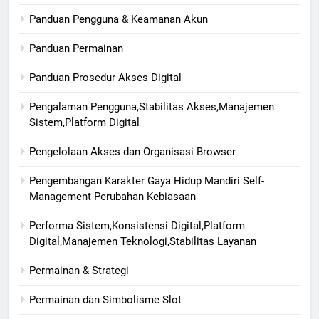
Panduan Pengguna & Keamanan Akun
Panduan Permainan
Panduan Prosedur Akses Digital
Pengalaman Pengguna,Stabilitas Akses,Manajemen
Sistem,Platform Digital
Pengelolaan Akses dan Organisasi Browser
Pengembangan Karakter Gaya Hidup Mandiri Self-
Management Perubahan Kebiasaan
Performa Sistem,Konsistensi Digital,Platform
Digital,Manajemen Teknologi,Stabilitas Layanan
Permainan & Strategi
Permainan dan Simbolisme Slot