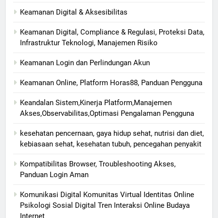
Keamanan Digital & Aksesibilitas
Keamanan Digital, Compliance & Regulasi, Proteksi Data,
Infrastruktur Teknologi, Manajemen Risiko
Keamanan Login dan Perlindungan Akun
Keamanan Online, Platform Horas88, Panduan Pengguna
Keandalan Sistem,Kinerja Platform,Manajemen
Akses,Observabilitas,Optimasi Pengalaman Pengguna
kesehatan pencernaan, gaya hidup sehat, nutrisi dan diet,
kebiasaan sehat, kesehatan tubuh, pencegahan penyakit
Kompatibilitas Browser, Troubleshooting Akses,
Panduan Login Aman
Komunikasi Digital Komunitas Virtual Identitas Online
Psikologi Sosial Digital Tren Interaksi Online Budaya
Internet