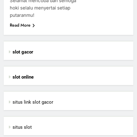
Selamat mencoba dan semoga
hoki selalu menyertai setiap
putaranmu!
Read More
slot gacor
slot online
situs link slot gacor
situs slot