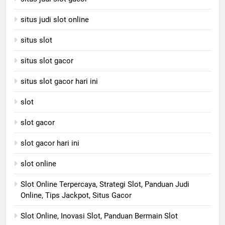
situs judi slot online
situs slot
situs slot gacor
situs slot gacor hari ini
slot
slot gacor
slot gacor hari ini
slot online
Slot Online Terpercaya, Strategi Slot, Panduan Judi
Online, Tips Jackpot, Situs Gacor
Slot Online, Inovasi Slot, Panduan Bermain Slot