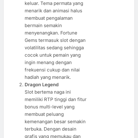
keluar. Tema permata yang
menarik dan animasi halus
membuat pengalaman
bermain semakin
menyenangkan. Fortune
Gems termasuk slot dengan
volatilitas sedang sehingga
cocok untuk pemain yang
ingin menang dengan
frekuensi cukup dan nilai
hadiah yang menarik.
Dragon Legend
Slot bertema naga ini
memiliki RTP tinggi dan fitur
bonus multi-level yang
membuat peluang
kemenangan besar semakin
terbuka. Dengan desain
grafis yang memukau dan