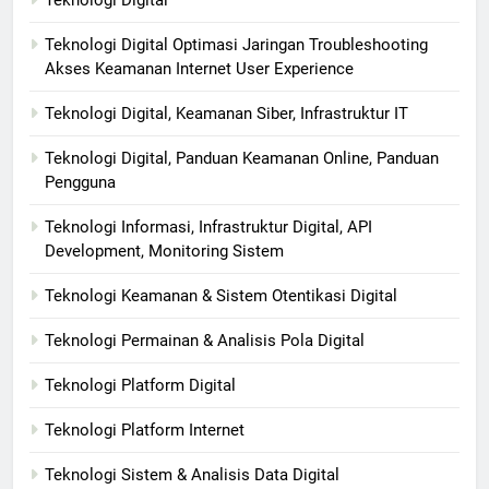
Teknologi Digital
Teknologi Digital Optimasi Jaringan Troubleshooting
Akses Keamanan Internet User Experience
Teknologi Digital, Keamanan Siber, Infrastruktur IT
Teknologi Digital, Panduan Keamanan Online, Panduan
Pengguna
Teknologi Informasi, Infrastruktur Digital, API
Development, Monitoring Sistem
Teknologi Keamanan & Sistem Otentikasi Digital
Teknologi Permainan & Analisis Pola Digital
Teknologi Platform Digital
Teknologi Platform Internet
Teknologi Sistem & Analisis Data Digital