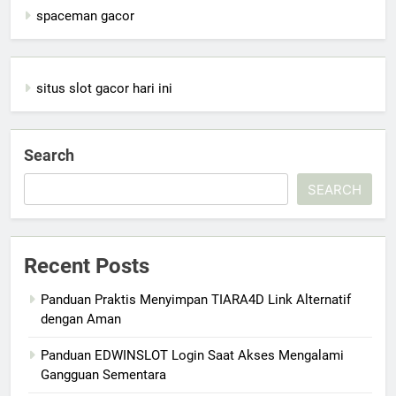
spaceman gacor
situs slot gacor hari ini
Search
SEARCH
Recent Posts
Panduan Praktis Menyimpan TIARA4D Link Alternatif
dengan Aman
Panduan EDWINSLOT Login Saat Akses Mengalami
Gangguan Sementara