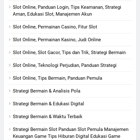
Slot Online, Panduan Login, Tips Keamanan, Strategi
Aman, Edukasi Slot, Manajemen Akun
Slot Online, Permainan Casino, Fitur Slot
Slot Online, Permainan Kasino, Judi Online
Slot Online, Slot Gacor, Tips dan Trik, Strategi Bermain
Slot Online, Teknologi Perjudian, Panduan Strategi
Slot Online, Tips Bermain, Panduan Pemula
Strategi Bermain & Analisis Pola
Strategi Bermain & Edukasi Digital
Strategi Bermain & Waktu Terbaik
Strategi Bermain Slot Panduan Slot Pemula Manajemen
Keuangan Game Tips Hiburan Digital Edukasi Game