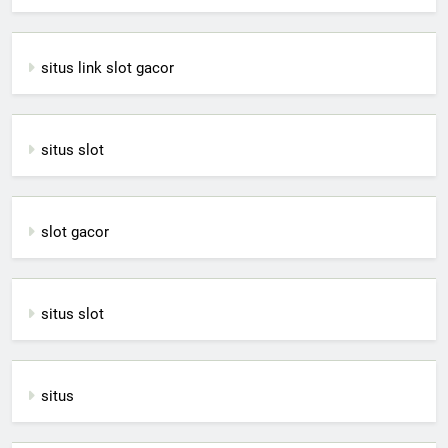
situs link slot gacor
situs slot
slot gacor
situs slot
situs