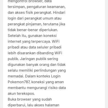
mengontrol browser, data
tersimpan, pengaturan keamanan,
dan akses fisik perangkat. Hindari
login dari perangkat umum atau
perangkat pinjaman, terutama jika
tidak benar-benar diperlukan.
Setelah itu, gunakan koneksi
internet yang terpercaya. WiFi
pribadi atau data seluler pribadi
lebih disarankan dibanding WiFi
publik. Jaringan publik sering
digunakan banyak orang dan tidak
selalu memiliki perlindungan yang
memadai. Dalam konteks Login
Pokemon787, koneksi yang aman
membantu mengurangi risiko data
akun terekspos.
Buka browser yang sudah
diperbarui, lalu akses halaman