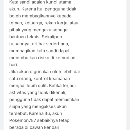
Kata sandi adalah kunci utama
akun. Karena itu, pengguna tidak
boleh membagikannya kepada
teman, keluarga, rekan kerja, atau
pihak yang mengaku sebagai
bantuan teknis. Sekalipun
tujuannya terlihat sederhana,
membagikan kata sandi dapat
menimbulkan risiko di kemudian
hari.
Jika akun digunakan oleh lebih dari
satu orang, kontrol keamanan
menjadi lebih sulit. Ketika terjadi
aktivitas yang tidak dikenali,
pengguna tidak dapat memastikan
siapa yang mengakses akun
tersebut. Karena itu, akun
Pokemon787 sebaiknya tetap
berada di bawah kendali