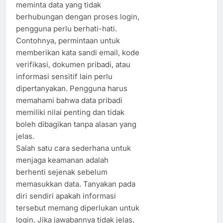
meminta data yang tidak
berhubungan dengan proses login,
pengguna perlu berhati-hati.
Contohnya, permintaan untuk
memberikan kata sandi email, kode
verifikasi, dokumen pribadi, atau
informasi sensitif lain perlu
dipertanyakan. Pengguna harus
memahami bahwa data pribadi
memiliki nilai penting dan tidak
boleh dibagikan tanpa alasan yang
jelas.
Salah satu cara sederhana untuk
menjaga keamanan adalah
berhenti sejenak sebelum
memasukkan data. Tanyakan pada
diri sendiri apakah informasi
tersebut memang diperlukan untuk
login. Jika jawabannya tidak jelas,