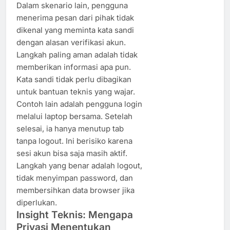
Dalam skenario lain, pengguna
menerima pesan dari pihak tidak
dikenal yang meminta kata sandi
dengan alasan verifikasi akun.
Langkah paling aman adalah tidak
memberikan informasi apa pun.
Kata sandi tidak perlu dibagikan
untuk bantuan teknis yang wajar.
Contoh lain adalah pengguna login
melalui laptop bersama. Setelah
selesai, ia hanya menutup tab
tanpa logout. Ini berisiko karena
sesi akun bisa saja masih aktif.
Langkah yang benar adalah logout,
tidak menyimpan password, dan
membersihkan data browser jika
diperlukan.
Insight Teknis: Mengapa
Privasi Menentukan