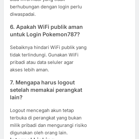
berhubungan dengan login perlu
diwaspadai.
6. Apakah WiFi publik aman
untuk Login Pokemon787?
Sebaiknya hindari WiFi publik yang
tidak terlindungi. Gunakan WiFi
pribadi atau data seluler agar
akses lebih aman.
7. Mengapa harus logout
setelah memakai perangkat
lain?
Logout mencegah akun tetap
terbuka di perangkat yang bukan
milik pribadi dan mengurangi risiko
digunakan oleh orang lain.