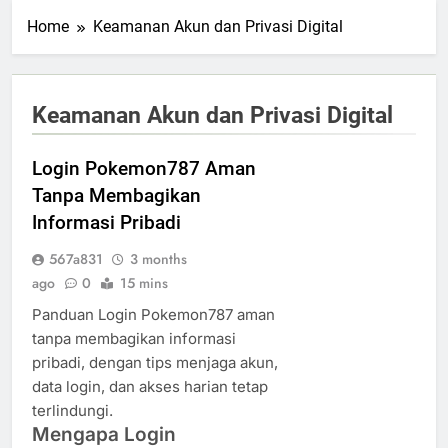
Home
Keamanan Akun dan Privasi Digital
Keamanan Akun dan Privasi Digital
Login Pokemon787 Aman
Tanpa Membagikan
Informasi Pribadi
567a831
3 months
ago
0
15 mins
Panduan Login Pokemon787 aman
tanpa membagikan informasi
pribadi, dengan tips menjaga akun,
data login, dan akses harian tetap
terlindungi.
Mengapa Login