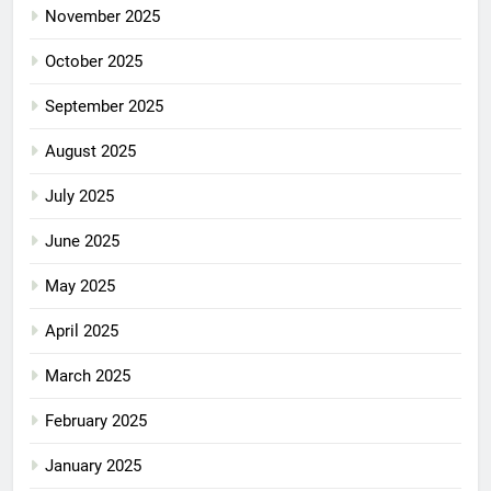
November 2025
October 2025
September 2025
August 2025
July 2025
June 2025
May 2025
April 2025
March 2025
February 2025
January 2025