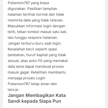
Pokemon787 yang biasa
digunakan. Pastikan tampilan
halaman terlihat normal dan tidak
meminta data yang tidak relevan.
Masukkan informasi login dengan
teliti, tekan tombol masuk satu kali,
lalu tunggu respons halaman.
Jangan terburu-buru saat login.
Kesalahan kecil seperti spasi
tambahan, huruf kapital yang tidak
sesuai, atau auto-fill yang memakai
data lama dapat membuat proses
masuk gagal. Ketelitian membantu
menjaga proses Login
Pokemon787 tetap aman dan
lancar.
Jangan Membagikan Kata
Sandi kepada Siapa Pun