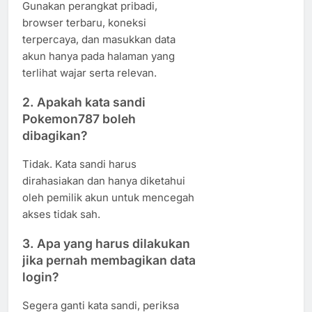
Gunakan perangkat pribadi,
browser terbaru, koneksi
terpercaya, dan masukkan data
akun hanya pada halaman yang
terlihat wajar serta relevan.
2. Apakah kata sandi
Pokemon787 boleh
dibagikan?
Tidak. Kata sandi harus
dirahasiakan dan hanya diketahui
oleh pemilik akun untuk mencegah
akses tidak sah.
3. Apa yang harus dilakukan
jika pernah membagikan data
login?
Segera ganti kata sandi, periksa