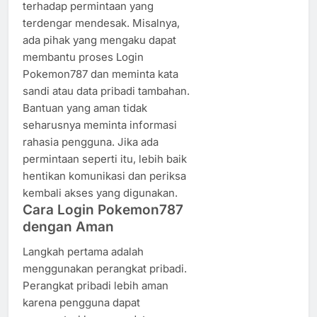
terhadap permintaan yang
terdengar mendesak. Misalnya,
ada pihak yang mengaku dapat
membantu proses Login
Pokemon787 dan meminta kata
sandi atau data pribadi tambahan.
Bantuan yang aman tidak
seharusnya meminta informasi
rahasia pengguna. Jika ada
permintaan seperti itu, lebih baik
hentikan komunikasi dan periksa
kembali akses yang digunakan.
Cara Login Pokemon787
dengan Aman
Langkah pertama adalah
menggunakan perangkat pribadi.
Perangkat pribadi lebih aman
karena pengguna dapat