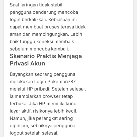
Saat jaringan tidak stabil,
pengguna cenderung mencoba
login berkali-kali. Kebiasaan ini
dapat membuat proses terasa tidak
aman dan membingungkan. Lebih
baik tunggu koneksi membaik
sebelum mencoba kembali.
Skenario Praktis Menjaga
Privasi Akun
Bayangkan seorang pengguna
melakukan Login Pokemon787
melalui HP pribadi. Setelah selesai,
ia membiarkan browser tetap
terbuka. Jika HP memiliki kunci
layar aktif, risikonya lebih kecil.
Namun, jika perangkat sering
dipinjam, sebaiknya pengguna
logout setelah selesai.