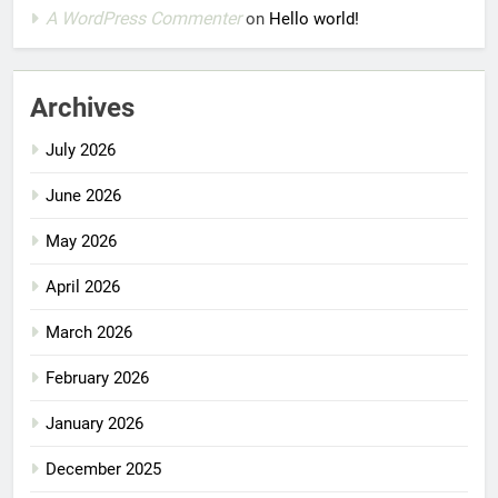
A WordPress Commenter
on
Hello world!
Archives
July 2026
June 2026
May 2026
April 2026
March 2026
February 2026
January 2026
December 2025