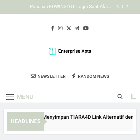
Skip
Login Edwinslot Resmi untuk Akses yang Lebih
to
Terarah dan Aman
content
Lebah4D Login Cepat dengan Sistem yang Mudah
Dipahami
Panduan Praktis Menyimpan TIARA4D Link
Alternatif dengan Aman
Panduan EDWINSLOT Login Saat Akses
Mengalami Gangguan Sementara
Login Edwinslot Resmi untuk Akses yang Lebih
Terarah dan Aman
Enterprise Apts
Temukan Apartemen Nyaman Dan Strategis
Lebah4D Login Cepat dengan Sistem yang Mudah
NEWSLETTER
RANDOM NEWS
Dipahami
Dengan Fasilitas Terbaik Di Enterprise Apts.
MENU
anduan Praktis Menyimpan TIARA4D Link Alternatif dengan 
HEADLINES
Weeks Ago