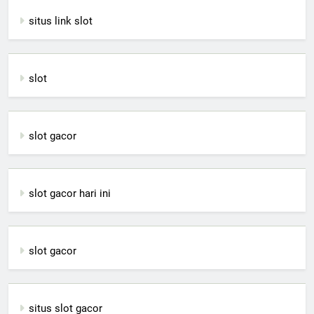
situs link slot
slot
slot gacor
slot gacor hari ini
slot gacor
situs slot gacor