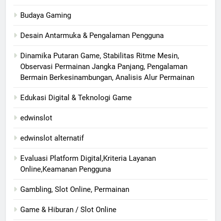
Budaya Gaming
Desain Antarmuka & Pengalaman Pengguna
Dinamika Putaran Game, Stabilitas Ritme Mesin,
Observasi Permainan Jangka Panjang, Pengalaman
Bermain Berkesinambungan, Analisis Alur Permainan
Edukasi Digital & Teknologi Game
edwinslot
edwinslot alternatif
Evaluasi Platform Digital,Kriteria Layanan
Online,Keamanan Pengguna
Gambling, Slot Online, Permainan
Game & Hiburan / Slot Online