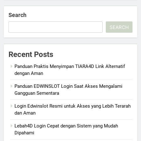
Search
SEARCH
Recent Posts
Panduan Praktis Menyimpan TIARA4D Link Alternatif
dengan Aman
Panduan EDWINSLOT Login Saat Akses Mengalami
Gangguan Sementara
Login Edwinslot Resmi untuk Akses yang Lebih Terarah
dan Aman
Lebah4D Login Cepat dengan Sistem yang Mudah
Dipahami