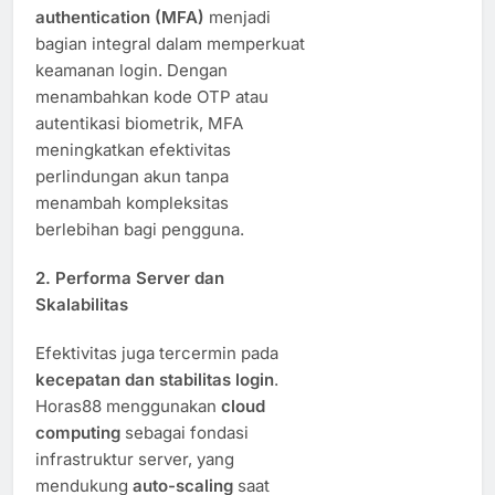
authentication (MFA)
menjadi
bagian integral dalam memperkuat
keamanan login. Dengan
menambahkan kode OTP atau
autentikasi biometrik, MFA
meningkatkan efektivitas
perlindungan akun tanpa
menambah kompleksitas
berlebihan bagi pengguna.
2. Performa Server dan
Skalabilitas
Efektivitas juga tercermin pada
kecepatan dan stabilitas login
.
Horas88 menggunakan
cloud
computing
sebagai fondasi
infrastruktur server, yang
mendukung
auto-scaling
saat