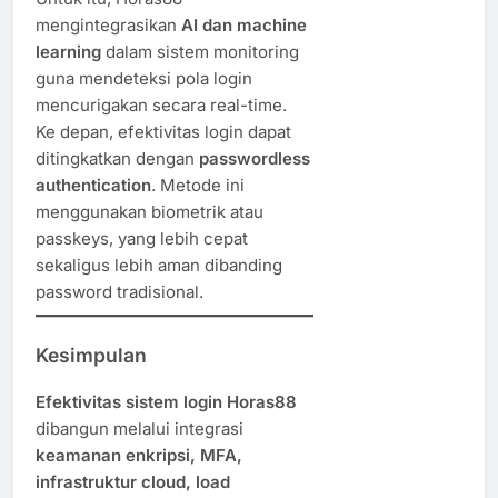
mengintegrasikan
AI dan machine
learning
dalam sistem monitoring
guna mendeteksi pola login
mencurigakan secara real-time.
Ke depan, efektivitas login dapat
ditingkatkan dengan
passwordless
authentication
. Metode ini
menggunakan biometrik atau
passkeys, yang lebih cepat
sekaligus lebih aman dibanding
password tradisional.
Kesimpulan
Efektivitas sistem login Horas88
dibangun melalui integrasi
keamanan enkripsi, MFA,
infrastruktur cloud, load