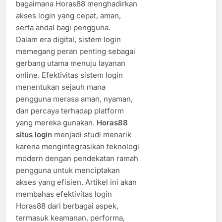
bagaimana Horas88 menghadirkan
akses login yang cepat, aman,
serta andal bagi pengguna.
Dalam era digital, sistem login
memegang peran penting sebagai
gerbang utama menuju layanan
online. Efektivitas sistem login
menentukan sejauh mana
pengguna merasa aman, nyaman,
dan percaya terhadap platform
yang mereka gunakan.
Horas88
situs login
menjadi studi menarik
karena mengintegrasikan teknologi
modern dengan pendekatan ramah
pengguna untuk menciptakan
akses yang efisien. Artikel ini akan
membahas efektivitas login
Horas88 dari berbagai aspek,
termasuk keamanan, performa,