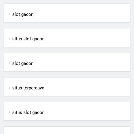
slot gacor
situs slot gacor
slot gacor
situs terpercaya
situs slot gacor