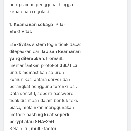
pengalaman pengguna, hingga
kepatuhan regulasi.
1. Keamanan sebagai Pilar
Efektivitas
Efektivitas sistem login tidak dapat
dilepaskan dari
lapisan keamanan
yang diterapkan
. Horas88
memanfaatkan protokol
SSL/TLS
untuk memastikan seluruh
komunikasi antara server dan
perangkat pengguna terenkripsi.
Data sensitif, seperti password,
tidak disimpan dalam bentuk teks
biasa, melainkan menggunakan
metode
hashing kuat seperti
bcrypt atau SHA-256
.
Selain itu,
multi-factor