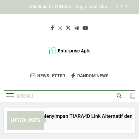
Skip
Login Edwinslot Resmi untuk Akses yang Lebih
to
Terarah dan Aman
content
Lebah4D Login Cepat dengan Sistem yang Mudah
Dipahami
Panduan Praktis Menyimpan TIARA4D Link
Alternatif dengan Aman
Panduan EDWINSLOT Login Saat Akses
Mengalami Gangguan Sementara
Login Edwinslot Resmi untuk Akses yang Lebih
Terarah dan Aman
Enterprise Apts
Temukan Apartemen Nyaman Dan Strategis
Lebah4D Login Cepat dengan Sistem yang Mudah
NEWSLETTER
RANDOM NEWS
Dipahami
Dengan Fasilitas Terbaik Di Enterprise Apts.
MENU
anduan Praktis Menyimpan TIARA4D Link Alternatif dengan 
HEADLINES
Weeks Ago