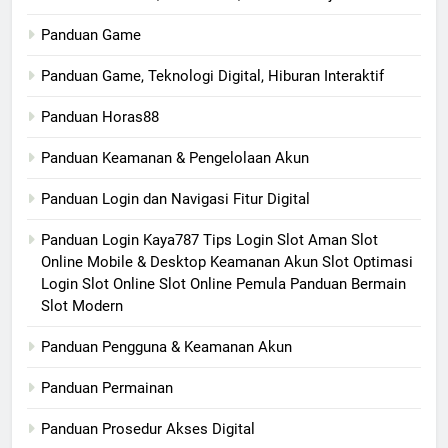
Panduan Game
Panduan Game, Teknologi Digital, Hiburan Interaktif
Panduan Horas88
Panduan Keamanan & Pengelolaan Akun
Panduan Login dan Navigasi Fitur Digital
Panduan Login Kaya787 Tips Login Slot Aman Slot
Online Mobile & Desktop Keamanan Akun Slot Optimasi
Login Slot Online Slot Online Pemula Panduan Bermain
Slot Modern
Panduan Pengguna & Keamanan Akun
Panduan Permainan
Panduan Prosedur Akses Digital