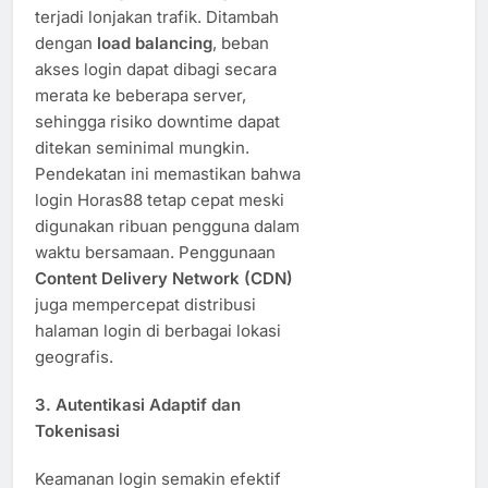
terjadi lonjakan trafik. Ditambah
dengan
load balancing
, beban
akses login dapat dibagi secara
merata ke beberapa server,
sehingga risiko downtime dapat
ditekan seminimal mungkin.
Pendekatan ini memastikan bahwa
login Horas88 tetap cepat meski
digunakan ribuan pengguna dalam
waktu bersamaan. Penggunaan
Content Delivery Network (CDN)
juga mempercepat distribusi
halaman login di berbagai lokasi
geografis.
3. Autentikasi Adaptif dan
Tokenisasi
Keamanan login semakin efektif