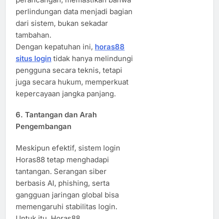
perlindungan data menjadi bagian
dari sistem, bukan sekadar
tambahan.
Dengan kepatuhan ini,
horas88
situs login
tidak hanya melindungi
pengguna secara teknis, tetapi
juga secara hukum, memperkuat
kepercayaan jangka panjang.
6. Tantangan dan Arah
Pengembangan
Meskipun efektif, sistem login
Horas88 tetap menghadapi
tantangan. Serangan siber
berbasis AI, phishing, serta
gangguan jaringan global bisa
memengaruhi stabilitas login.
Untuk itu, Horas88