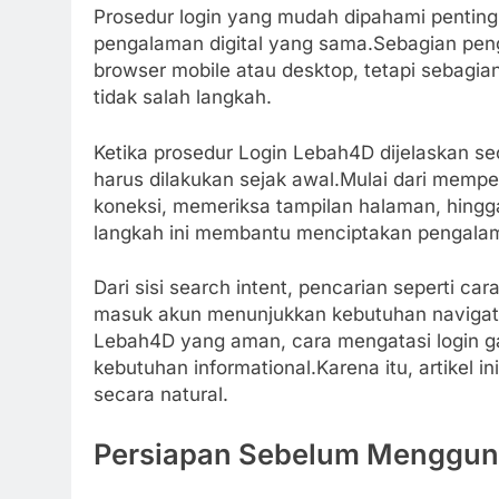
Prosedur login yang mudah dipahami penting
pengalaman digital yang sama.Sebagian pen
browser mobile atau desktop, tetapi sebagi
tidak salah langkah.
Ketika prosedur Login Lebah4D dijelaskan s
harus dilakukan sejak awal.Mulai dari memp
koneksi, memeriksa tampilan halaman, hing
langkah ini membantu menciptakan pengalam
Dari sisi search intent, pencarian seperti c
masuk akun menunjukkan kebutuhan navigati
Lebah4D yang aman, cara mengatasi login g
kebutuhan informational.Karena itu, artikel 
secara natural.
Persiapan Sebelum Menggun