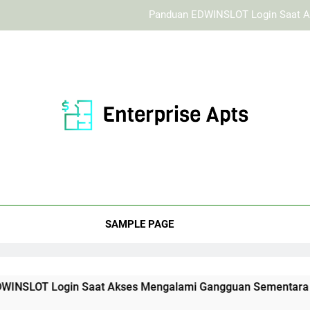
Panduan EDWINSLOT Login Saat A
Login Edwinslot Resmi unt
Lebah4D Login Cepa
Panduan Praktis Menyimpan 
Panduan EDWINSLOT Login Saat A
Login Edwinslot Resmi unt
erprise Apts
partemen Nyaman Dan Strategis Dengan Fasilitas Terbaik Di En
Lebah4D Login Cepa
SAMPLE PAGE
gin Saat Akses Mengalami Gangguan Sementara
Login
2 Mont