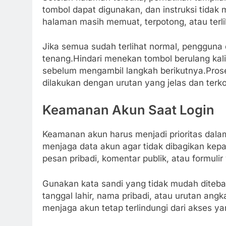
tombol dapat digunakan, dan instruksi tid
halaman masih memuat, terpotong, atau terli
Jika semua sudah terlihat normal, pengguna
tenang.Hindari menekan tombol berulang kal
sebelum mengambil langkah berikutnya.Prose
dilakukan dengan urutan yang jelas dan terko
Keamanan Akun Saat Login
Keamanan akun harus menjadi prioritas dala
menjaga data akun agar tidak dibagikan kepa
pesan pribadi, komentar publik, atau formulir 
Gunakan kata sandi yang tidak mudah ditebak
tanggal lahir, nama pribadi, atau urutan an
menjaga akun tetap terlindungi dari akses yan