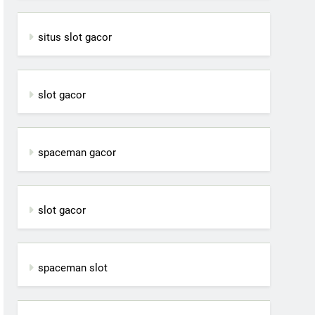
situs slot gacor
slot gacor
spaceman gacor
slot gacor
spaceman slot