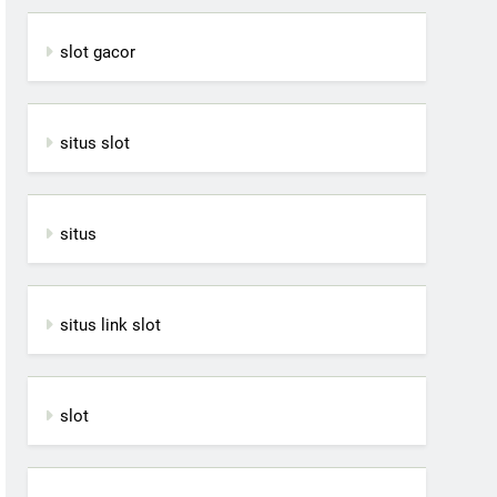
slot gacor
situs slot
situs
situs link slot
slot