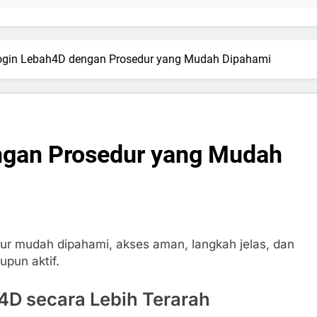
ogin Lebah4D dengan Prosedur yang Mudah Dipahami
ngan Prosedur yang Mudah
r mudah dipahami, akses aman, langkah jelas, dan
pun aktif.
D secara Lebih Terarah