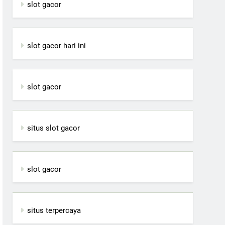
slot gacor
slot gacor hari ini
slot gacor
situs slot gacor
slot gacor
situs terpercaya