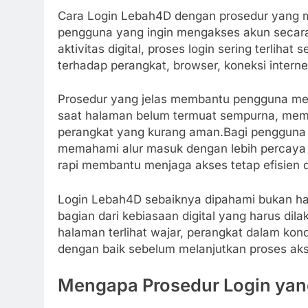
Cara Login Lebah4D dengan prosedur yang m
pengguna yang ingin mengakses akun secara
aktivitas digital, proses login sering terlih
terhadap perangkat, browser, koneksi intern
Prosedur yang jelas membantu pengguna me
saat halaman belum termuat sempurna, memak
perangkat yang kurang aman.Bagi pengguna b
memahami alur masuk dengan lebih percaya d
rapi membantu menjaga akses tetap efisien 
Login Lebah4D sebaiknya dipahami bukan han
bagian dari kebiasaan digital yang harus di
halaman terlihat wajar, perangkat dalam ko
dengan baik sebelum melanjutkan proses aks
Mengapa Prosedur Login yan