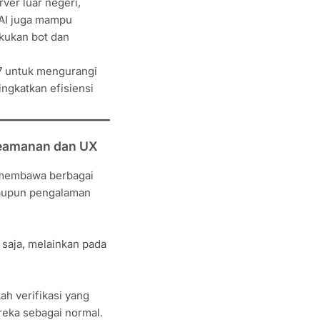
rver luar negeri,
 AI juga mampu
kukan bot dan
7 untuk mengurangi
ngkatkan efisiensi
 Keamanan dan UX
 membawa berbagai
 maupun pengalaman
 saja, melainkan pada
ah verifikasi yang
reka sebagai normal.