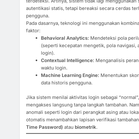
terdeteksi. Artinya, sistem tidak lagi menggunaka
autentikasi statis, tetapi bereaksi secara cerdas te
pengguna.
Pada dasarnya, teknologi ini menggunakan kombina
faktor:
Behavioral Analytics:
Mendeteksi pola peri
(seperti kecepatan mengetik, pola navigasi, a
login).
Contextual Intelligence:
Menganalisis perang
waktu login.
Machine Learning Engine:
Menentukan skor 
data historis pengguna.
Jika sistem menilai aktivitas login sebagai “normal
mengakses langsung tanpa langkah tambahan. Namu
anomali seperti login dari perangkat asing atau loka
otomatis menambahkan lapisan verifikasi tambahan
Time Password)
atau
biometrik
.