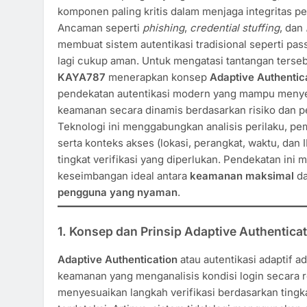
komponen paling kritis dalam menjaga integritas p
Ancaman seperti
phishing
,
credential stuffing
, dan
membuat sistem autentikasi tradisional seperti pas
lagi cukup aman. Untuk mengatasi tantangan terseb
KAYA787
menerapkan konsep
Adaptive Authentic
pendekatan autentikasi modern yang mampu menye
keamanan secara dinamis berdasarkan risiko dan p
Teknologi ini menggabungkan analisis perilaku, pe
serta konteks akses (lokasi, perangkat, waktu, dan
tingkat verifikasi yang diperlukan. Pendekatan ini
keseimbangan ideal antara
keamanan maksimal
d
pengguna yang nyaman
.
1. Konsep dan Prinsip Adaptive Authentica
Adaptive Authentication
atau autentikasi adaptif a
keamanan yang menganalisis kondisi login secara r
menyesuaikan langkah verifikasi berdasarkan tingka