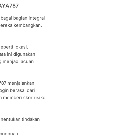
KAYA787
agai bagian integral
ereka kembangkan.
perti lokasi,
ata ini digunakan
 menjadi acuan
787 menjalankan
login berasal dari
em memberi skor risiko
menentukan tindakan
gangguan.