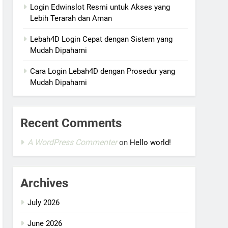
Login Edwinslot Resmi untuk Akses yang
Lebih Terarah dan Aman
Lebah4D Login Cepat dengan Sistem yang
Mudah Dipahami
Cara Login Lebah4D dengan Prosedur yang
Mudah Dipahami
Recent Comments
A WordPress Commenter
on
Hello world!
Archives
July 2026
June 2026