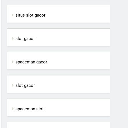
situs slot gacor
slot gacor
spaceman gacor
slot gacor
spaceman slot