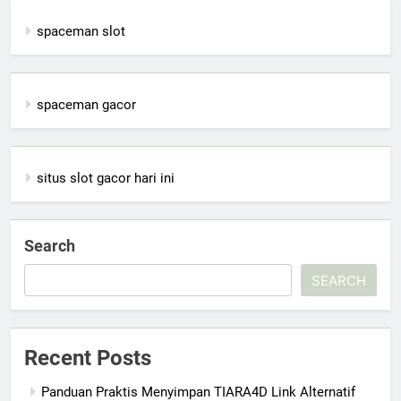
spaceman slot
spaceman gacor
situs slot gacor hari ini
Search
SEARCH
Recent Posts
Panduan Praktis Menyimpan TIARA4D Link Alternatif