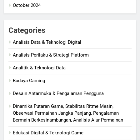
October 2024
Categories
Analisis Data & Teknologi Digital
Analisis Perilaku & Strategi Platform
Analitik & Teknologi Data
Budaya Gaming
Desain Antarmuka & Pengalaman Pengguna
Dinamika Putaran Game, Stabilitas Ritme Mesin,
Observasi Permainan Jangka Panjang, Pengalaman
Bermain Berkesinambungan, Analisis Alur Permainan
Edukasi Digital & Teknologi Game