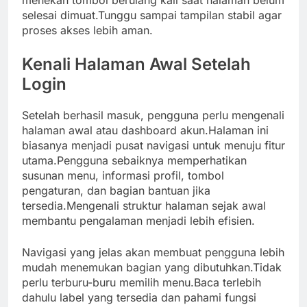
selesai dimuat.Tunggu sampai tampilan stabil agar
proses akses lebih aman.
Kenali Halaman Awal Setelah
Login
Setelah berhasil masuk, pengguna perlu mengenali
halaman awal atau dashboard akun.Halaman ini
biasanya menjadi pusat navigasi untuk menuju fitur
utama.Pengguna sebaiknya memperhatikan
susunan menu, informasi profil, tombol
pengaturan, dan bagian bantuan jika
tersedia.Mengenali struktur halaman sejak awal
membantu pengalaman menjadi lebih efisien.
Navigasi yang jelas akan membuat pengguna lebih
mudah menemukan bagian yang dibutuhkan.Tidak
perlu terburu-buru memilih menu.Baca terlebih
dahulu label yang tersedia dan pahami fungsi