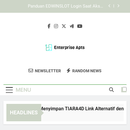
Skip
Login Edwinslot Resmi untuk Akses yang Lebih
to
Terarah dan Aman
content
Lebah4D Login Cepat dengan Sistem yang Mudah
Dipahami
Panduan Praktis Menyimpan TIARA4D Link
Alternatif dengan Aman
Panduan EDWINSLOT Login Saat Akses
Mengalami Gangguan Sementara
Login Edwinslot Resmi untuk Akses yang Lebih
Terarah dan Aman
Enterprise Apts
Temukan Apartemen Nyaman Dan Strategis
Lebah4D Login Cepat dengan Sistem yang Mudah
NEWSLETTER
RANDOM NEWS
Dipahami
Dengan Fasilitas Terbaik Di Enterprise Apts.
MENU
nduan Praktis Menyimpan TIARA4D Link Alternatif dengan A
HEADLINES
Weeks Ago