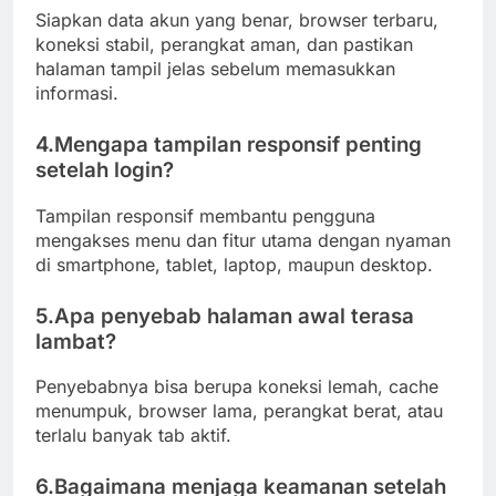
Siapkan data akun yang benar, browser terbaru,
koneksi stabil, perangkat aman, dan pastikan
halaman tampil jelas sebelum memasukkan
informasi.
4.Mengapa tampilan responsif penting
setelah login?
Tampilan responsif membantu pengguna
mengakses menu dan fitur utama dengan nyaman
di smartphone, tablet, laptop, maupun desktop.
5.Apa penyebab halaman awal terasa
lambat?
Penyebabnya bisa berupa koneksi lemah, cache
menumpuk, browser lama, perangkat berat, atau
terlalu banyak tab aktif.
6.Bagaimana menjaga keamanan setelah