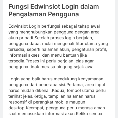
Fungsi Edwinslot Login dalam
Pengalaman Pengguna
Edwinslot Login berfungsi sebagai tahap awal
yang menghubungkan pengguna dengan area
akun pribadi.Setelah proses login berjalan,
pengguna dapat mulai mengenali fitur utama yang
tersedia, seperti halaman akun, pengaturan profil,
informasi akses, dan menu bantuan jika
tersedia.Proses ini perlu berjalan jelas agar
pengguna tidak merasa bingung sejak awal.
Login yang baik harus mendukung kenyamanan
pengguna dari beberapa sisi.Pertama, area input
harus mudah dikenali.Kedua, tombol utama perlu
terlihat jelas.Ketiga, tampilan halaman harus
responsif di perangkat mobile maupun
desktop.Keempat, pengguna perlu merasa aman
saat memasukkan informasi akun.Ketika semua