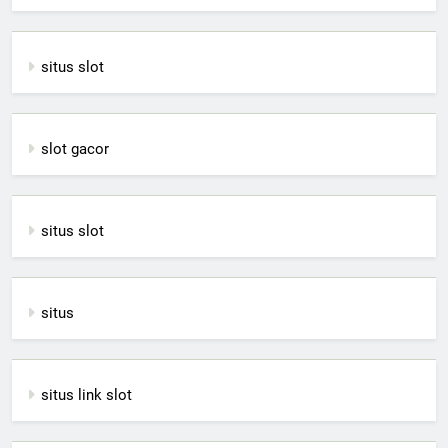
situs slot
slot gacor
situs slot
situs
situs link slot