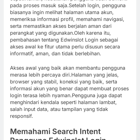
pada proses masuk saja.Setelah login, pengguna
biasanya ingin melihat halaman utama akun,
memeriksa informasi profil, memahami navigasi,
serta memastikan akses berjalan aman dari
perangkat yang digunakan.Oleh karena itu,
pembahasan tentang Edwinslot Login sebagai
akses awal ke fitur utama perlu disusun secara
informatif, aman, dan tidak berlebihan.
Akses awal yang baik akan membantu pengguna
merasa lebih percaya diri.Halaman yang jelas,
browser yang stabil, koneksi yang baik, serta
informasi akun yang benar dapat membuat proses
login terasa lebih nyaman.Pengguna juga dapat
menghindari kendala seperti halaman lambat,
salah input data, atau tampilan yang tidak
responsif.
Memahami Search Intent