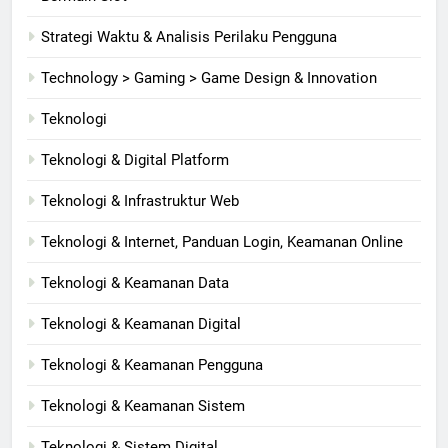
Strategi Waktu & Analisis Perilaku Pengguna
Technology > Gaming > Game Design & Innovation
Teknologi
Teknologi & Digital Platform
Teknologi & Infrastruktur Web
Teknologi & Internet, Panduan Login, Keamanan Online
Teknologi & Keamanan Data
Teknologi & Keamanan Digital
Teknologi & Keamanan Pengguna
Teknologi & Keamanan Sistem
Teknologi & Sistem Digital