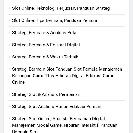
Slot Online, Teknologi Perjudian, Panduan Strategi
Slot Online, Tips Bermain, Panduan Pemula
Strategi Bermain & Analisis Pola
Strategi Bermain & Edukasi Digital
Strategi Bermain & Waktu Terbaik
Strategi Bermain Slot Panduan Slot Pemula Manajemen
Keuangan Game Tips Hiburan Digital Edukasi Game
Online
Strategi Slot & Analisis Permainan
Strategi Slot Analisis Harian Edukasi Pemain
Strategi Slot Online, Analisis Permainan Digital,
Manajemen Modal Game, Hiburan Interaktif, Panduan
Bermain Slot