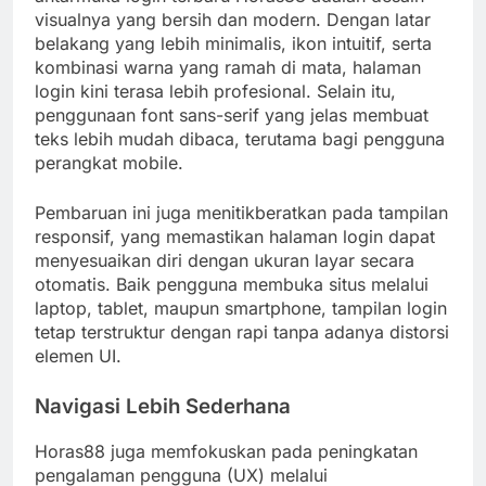
visualnya yang bersih dan modern. Dengan latar
belakang yang lebih minimalis, ikon intuitif, serta
kombinasi warna yang ramah di mata, halaman
login kini terasa lebih profesional. Selain itu,
penggunaan font sans-serif yang jelas membuat
teks lebih mudah dibaca, terutama bagi pengguna
perangkat mobile.
Pembaruan ini juga menitikberatkan pada tampilan
responsif, yang memastikan halaman login dapat
menyesuaikan diri dengan ukuran layar secara
otomatis. Baik pengguna membuka situs melalui
laptop, tablet, maupun smartphone, tampilan login
tetap terstruktur dengan rapi tanpa adanya distorsi
elemen UI.
Navigasi Lebih Sederhana
Horas88 juga memfokuskan pada peningkatan
pengalaman pengguna (UX) melalui