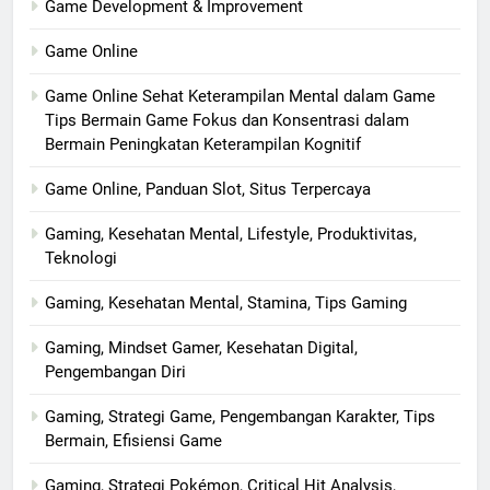
Game Development & Improvement
Game Online
Game Online Sehat Keterampilan Mental dalam Game
Tips Bermain Game Fokus dan Konsentrasi dalam
Bermain Peningkatan Keterampilan Kognitif
Game Online, Panduan Slot, Situs Terpercaya
Gaming, Kesehatan Mental, Lifestyle, Produktivitas,
Teknologi
Gaming, Kesehatan Mental, Stamina, Tips Gaming
Gaming, Mindset Gamer, Kesehatan Digital,
Pengembangan Diri
Gaming, Strategi Game, Pengembangan Karakter, Tips
Bermain, Efisiensi Game
Gaming, Strategi Pokémon, Critical Hit Analysis,