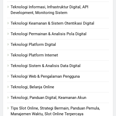
Teknologi Informasi, Infrastruktur Digital, API
Development, Monitoring Sistem
Teknologi Keamanan & Sistem Otentikasi Digital
Teknologi Permainan & Analisis Pola Digital
Teknologi Platform Digital
Teknologi Platform Internet
Teknologi Sistem & Analisis Data Digital
Teknologi Web & Pengalaman Pengguna
Teknologi, Belanja Online
Teknologi, Panduan Digital, Keamanan Akun
Tips Slot Online, Strategi Bermain, Panduan Pemula,
Manajemen Waktu, Slot Online Terpercaya