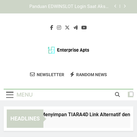
Skip
Login Edwinslot Resmi untuk Akses yang Lebih
to
Terarah dan Aman
content
Lebah4D Login Cepat dengan Sistem yang Mudah
Dipahami
Panduan Praktis Menyimpan TIARA4D Link
Alternatif dengan Aman
Panduan EDWINSLOT Login Saat Akses
Mengalami Gangguan Sementara
Login Edwinslot Resmi untuk Akses yang Lebih
Terarah dan Aman
Enterprise Apts
Temukan Apartemen Nyaman Dan Strategis
Lebah4D Login Cepat dengan Sistem yang Mudah
NEWSLETTER
RANDOM NEWS
Dipahami
Dengan Fasilitas Terbaik Di Enterprise Apts.
MENU
nduan Praktis Menyimpan TIARA4D Link Alternatif dengan A
HEADLINES
eeks Ago