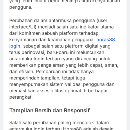
yang lebih intuitif demi meningkatkan kenyamanan
pengguna.
Perubahan dalam antarmuka pengguna (user
interface/UI) menjadi salah satu indikator utama
dari komitmen sebuah platform terhadap
kenyamanan dan keamanan pengguna.
horas88
login
, sebagai salah satu platform digital yang
terus berinovasi, baru-baru ini meluncurkan
antarmuka login terbaru yang dirancang untuk
memberikan pengalaman yang lebih cepat, aman,
dan efisien. Pembaruan ini tidak hanya
memperindah tampilan, tetapi juga
menyempurnakan sistem validasi pengguna dan
memastikan aksesibilitas optimal di berbagai
perangkat.
Tampilan Bersih dan Responsif
Salah satu perubahan paling mencolok dalam
antarmuka login terbaru Horas88 adalah desain