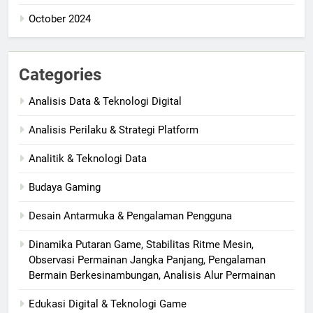
October 2024
Categories
Analisis Data & Teknologi Digital
Analisis Perilaku & Strategi Platform
Analitik & Teknologi Data
Budaya Gaming
Desain Antarmuka & Pengalaman Pengguna
Dinamika Putaran Game, Stabilitas Ritme Mesin,
Observasi Permainan Jangka Panjang, Pengalaman
Bermain Berkesinambungan, Analisis Alur Permainan
Edukasi Digital & Teknologi Game