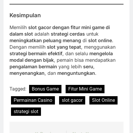
Kesimpulan
Memilih
slot gacor dengan fitur mini game di
dalam slot
adalah
strategi cerdas
untuk
meningkatkan peluang menang
di
slot online
.
Dengan memilih
slot yang tepat
, menggunakan
strategi bermain efektif
, dan selalu
mengelola
modal dengan bijak
, pemain bisa mendapatkan
pengalaman bermain
yang lebih
seru
,
menyenangkan
, dan
menguntungkan
.
Tagged:
Bonus Game
Fitur Mini Game
Permainan Casino
slot gacor
Slot Online
strategi slot