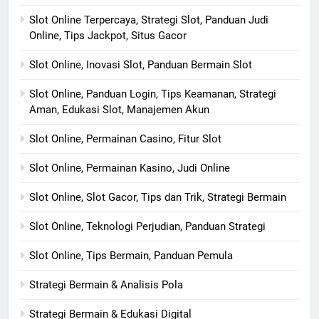
Slot Online Terpercaya, Strategi Slot, Panduan Judi
Online, Tips Jackpot, Situs Gacor
Slot Online, Inovasi Slot, Panduan Bermain Slot
Slot Online, Panduan Login, Tips Keamanan, Strategi
Aman, Edukasi Slot, Manajemen Akun
Slot Online, Permainan Casino, Fitur Slot
Slot Online, Permainan Kasino, Judi Online
Slot Online, Slot Gacor, Tips dan Trik, Strategi Bermain
Slot Online, Teknologi Perjudian, Panduan Strategi
Slot Online, Tips Bermain, Panduan Pemula
Strategi Bermain & Analisis Pola
Strategi Bermain & Edukasi Digital