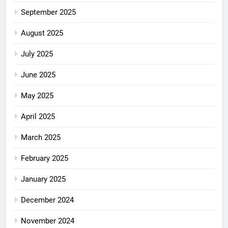
September 2025
August 2025
July 2025
June 2025
May 2025
April 2025
March 2025
February 2025
January 2025
December 2024
November 2024