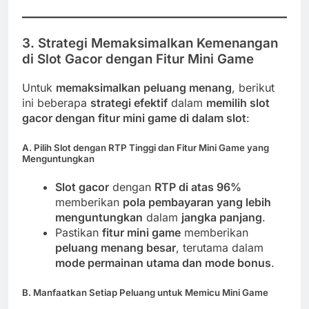
3. Strategi Memaksimalkan Kemenangan
di Slot Gacor dengan Fitur Mini Game
Untuk
memaksimalkan peluang menang
, berikut
ini beberapa
strategi efektif
dalam
memilih slot
gacor dengan fitur mini game di dalam slot
:
A. Pilih Slot dengan RTP Tinggi dan Fitur Mini Game yang
Menguntungkan
Slot gacor
dengan
RTP di atas 96%
memberikan
pola pembayaran yang lebih
menguntungkan
dalam
jangka panjang
.
Pastikan
fitur mini game
memberikan
peluang menang besar
, terutama dalam
mode permainan utama dan mode bonus
.
B. Manfaatkan Setiap Peluang untuk Memicu Mini Game