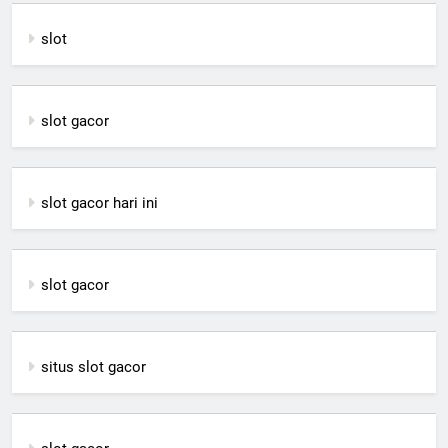
slot
slot gacor
slot gacor hari ini
slot gacor
situs slot gacor