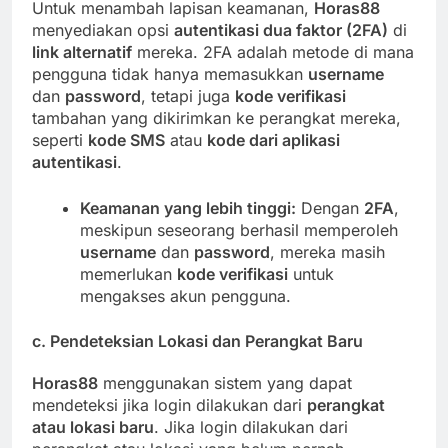
Untuk menambah lapisan keamanan,
Horas88
menyediakan opsi
autentikasi dua faktor (2FA)
di
link alternatif
mereka. 2FA adalah metode di mana
pengguna tidak hanya memasukkan
username
dan
password
, tetapi juga
kode verifikasi
tambahan yang dikirimkan ke perangkat mereka,
seperti
kode SMS
atau
kode dari aplikasi
autentikasi
.
Keamanan yang lebih tinggi:
Dengan
2FA
,
meskipun seseorang berhasil memperoleh
username
dan
password
, mereka masih
memerlukan
kode verifikasi
untuk
mengakses akun pengguna.
c.
Pendeteksian Lokasi dan Perangkat Baru
Horas88
menggunakan sistem yang dapat
mendeteksi jika login dilakukan dari
perangkat
atau lokasi baru
. Jika login dilakukan dari