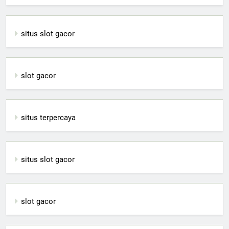
situs slot gacor
slot gacor
situs terpercaya
situs slot gacor
slot gacor