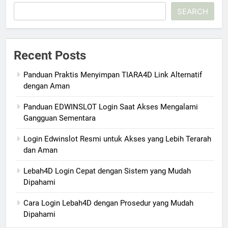
SEARCH
Recent Posts
Panduan Praktis Menyimpan TIARA4D Link Alternatif
dengan Aman
Panduan EDWINSLOT Login Saat Akses Mengalami
Gangguan Sementara
Login Edwinslot Resmi untuk Akses yang Lebih Terarah
dan Aman
Lebah4D Login Cepat dengan Sistem yang Mudah
Dipahami
Cara Login Lebah4D dengan Prosedur yang Mudah
Dipahami