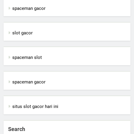
spaceman gacor
slot gacor
spaceman slot
spaceman gacor
situs slot gacor hari ini
Search