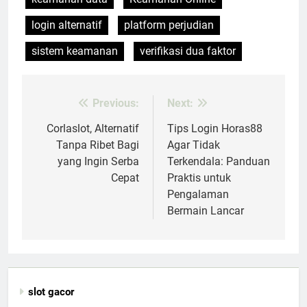
login alternatif
platform perjudian
sistem keamanan
verifikasi dua faktor
Previous:
Next:
Post
navigation
Corlaslot, Alternatif
Tips Login Horas88
Tanpa Ribet Bagi
Agar Tidak
yang Ingin Serba
Terkendala: Panduan
Cepat
Praktis untuk
Pengalaman
Bermain Lancar
slot gacor