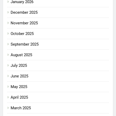
January 2026
December 2025
November 2025
October 2025
September 2025
August 2025
July 2025
June 2025
May 2025
April 2025
March 2025