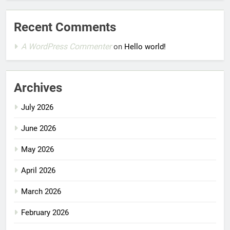
Recent Comments
A WordPress Commenter
on
Hello world!
Archives
July 2026
June 2026
May 2026
April 2026
March 2026
February 2026