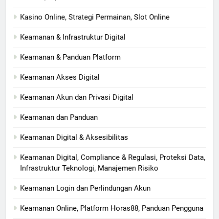
Kasino Online, Strategi Permainan, Slot Online
Keamanan & Infrastruktur Digital
Keamanan & Panduan Platform
Keamanan Akses Digital
Keamanan Akun dan Privasi Digital
Keamanan dan Panduan
Keamanan Digital & Aksesibilitas
Keamanan Digital, Compliance & Regulasi, Proteksi Data,
Infrastruktur Teknologi, Manajemen Risiko
Keamanan Login dan Perlindungan Akun
Keamanan Online, Platform Horas88, Panduan Pengguna