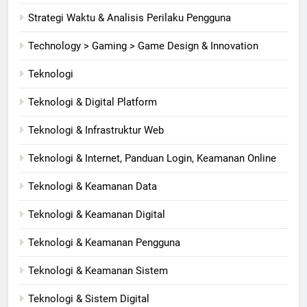
Strategi Waktu & Analisis Perilaku Pengguna
Technology > Gaming > Game Design & Innovation
Teknologi
Teknologi & Digital Platform
Teknologi & Infrastruktur Web
Teknologi & Internet, Panduan Login, Keamanan Online
Teknologi & Keamanan Data
Teknologi & Keamanan Digital
Teknologi & Keamanan Pengguna
Teknologi & Keamanan Sistem
Teknologi & Sistem Digital