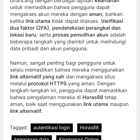
dirancang dengan berbagai lapisan
keamanan
untuk memastikan bahwa pengguna dapat
mengakses akun mereka dengan
aman
, bahkan
ketika
link utama
tidak dapat diakses.
Verifikasi
dua faktor (2FA)
,
pendeteksian perangkat dan
lokasi baru
, serta
proses pemulihan akun
adalah
beberapa langkah yang diambil untuk melindungi
data pribadi dan akun pengguna.
Namun, sangat penting bagi pengguna untuk
selalu memastikan bahwa mereka menggunakan
link alternatif yang sah
dan mengakses situs
melalui
protokol HTTPS
yang aman. Dengan
langkah-langkah ini, pengguna dapat memastikan
bahwa pengalaman mereka di
Horas88
tetap
aman, baik saat menggunakan
link utama
maupun
link alternatif
.
Tagged:
autentikasi login
Horas88
keamanan data
Keamanan Online