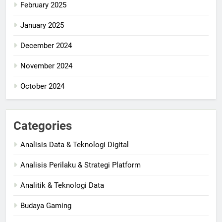
February 2025
January 2025
December 2024
November 2024
October 2024
Categories
Analisis Data & Teknologi Digital
Analisis Perilaku & Strategi Platform
Analitik & Teknologi Data
Budaya Gaming