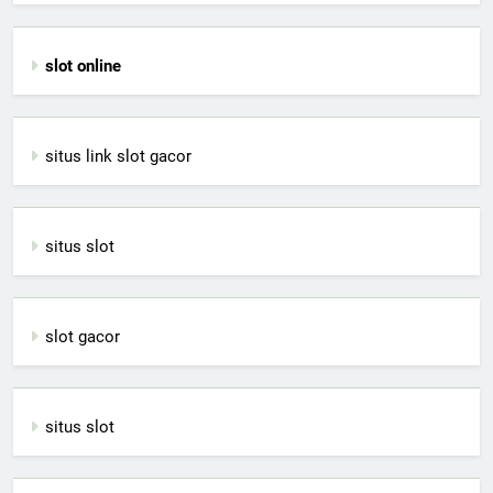
slot online
situs link slot gacor
situs slot
slot gacor
situs slot