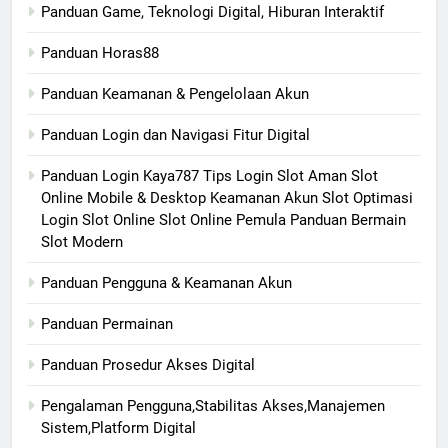
Panduan Game, Teknologi Digital, Hiburan Interaktif
Panduan Horas88
Panduan Keamanan & Pengelolaan Akun
Panduan Login dan Navigasi Fitur Digital
Panduan Login Kaya787 Tips Login Slot Aman Slot
Online Mobile & Desktop Keamanan Akun Slot Optimasi
Login Slot Online Slot Online Pemula Panduan Bermain
Slot Modern
Panduan Pengguna & Keamanan Akun
Panduan Permainan
Panduan Prosedur Akses Digital
Pengalaman Pengguna,Stabilitas Akses,Manajemen
Sistem,Platform Digital