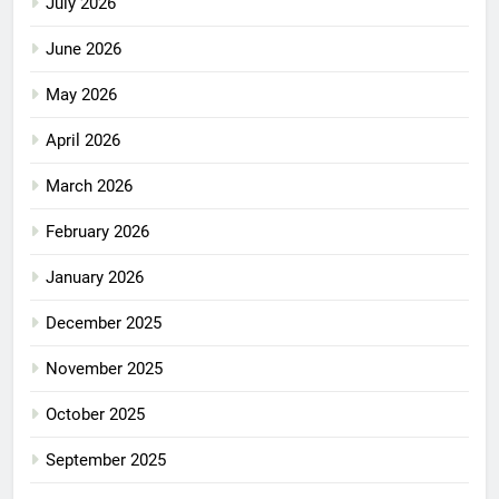
July 2026
June 2026
May 2026
April 2026
March 2026
February 2026
January 2026
December 2025
November 2025
October 2025
September 2025