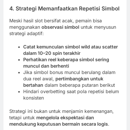
4. Strategi Memanfaatkan Repetisi Simbol
Meski hasil slot bersifat acak, pemain bisa
menggunakan
observasi simbol
untuk menyusun
strategi adaptif:
Catat kemunculan simbol wild atau scatter
dalam 10–20 spin terakhir
Perhatikan reel keberapa simbol sering
muncul dan berhenti
Jika simbol bonus muncul berulang dalam
dua reel awal,
pertimbangkan untuk
bertahan
dalam beberapa putaran berikut
Hindari overbetting saat pola repetisi belum
konsisten
Strategi ini bukan untuk menjamin kemenangan,
tetapi untuk
mengelola ekspektasi dan
mendukung keputusan bermain secara logis
.