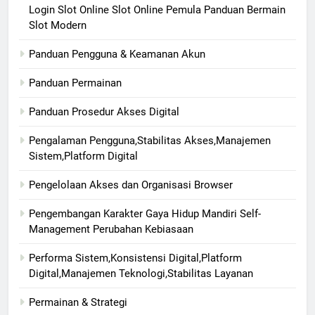
Login Slot Online Slot Online Pemula Panduan Bermain
Slot Modern
Panduan Pengguna & Keamanan Akun
Panduan Permainan
Panduan Prosedur Akses Digital
Pengalaman Pengguna,Stabilitas Akses,Manajemen
Sistem,Platform Digital
Pengelolaan Akses dan Organisasi Browser
Pengembangan Karakter Gaya Hidup Mandiri Self-
Management Perubahan Kebiasaan
Performa Sistem,Konsistensi Digital,Platform
Digital,Manajemen Teknologi,Stabilitas Layanan
Permainan & Strategi