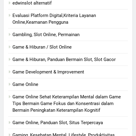
edwinslot alternatif
Evaluasi Platform Digital,Kriteria Layanan
Online,Keamanan Pengguna
Gambling, Slot Online, Permainan
Game & Hiburan / Slot Online
Game & Hiburan, Panduan Bermain Slot, Slot Gacor
Game Development & Improvement
Game Online
Game Online Sehat Keterampilan Mental dalam Game
Tips Bermain Game Fokus dan Konsentrasi dalam
Bermain Peningkatan Keterampilan Kognitif
Game Online, Panduan Slot, Situs Terpercaya
Gaming, Kesehatan Mental, Lifestyle, Produktivitas,