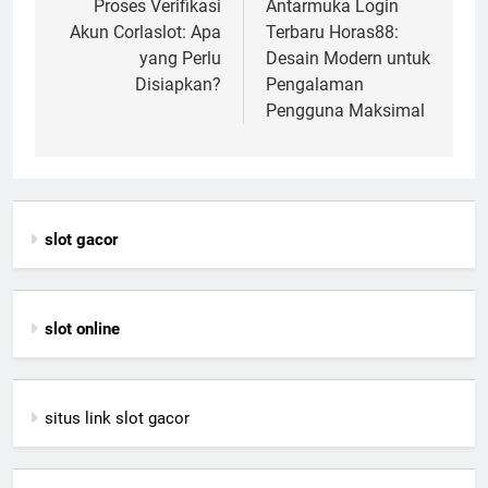
navigation
Proses Verifikasi
Antarmuka Login
Akun Corlaslot: Apa
Terbaru Horas88:
yang Perlu
Desain Modern untuk
Disiapkan?
Pengalaman
Pengguna Maksimal
slot gacor
slot online
situs link slot gacor