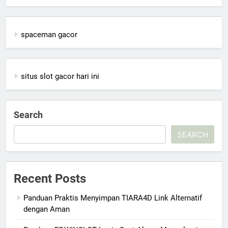
spaceman gacor
situs slot gacor hari ini
Search
SEARCH
Recent Posts
Panduan Praktis Menyimpan TIARA4D Link Alternatif
dengan Aman