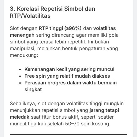
3. Korelasi Repetisi Simbol dan
RTP/Volatilitas
Slot dengan
RTP tinggi (≥96%)
dan
volatilitas
menengah
sering dirancang agar memiliki pola
simbol yang terasa lebih repetitif. Ini bukan
manipulasi, melainkan bentuk pengaturan yang
mendukung:
Kemenangan kecil yang sering muncul
Free spin yang relatif mudah diakses
Perasaan progres dalam waktu bermain
singkat
Sebaliknya, slot dengan volatilitas tinggi mungkin
menunjukkan repetisi simbol yang
jarang tetapi
meledak
saat fitur bonus aktif, seperti scatter
muncul tiga kali setelah 50–70 spin kosong.