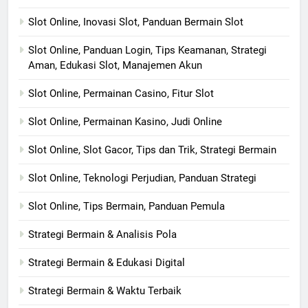
Slot Online, Inovasi Slot, Panduan Bermain Slot
Slot Online, Panduan Login, Tips Keamanan, Strategi
Aman, Edukasi Slot, Manajemen Akun
Slot Online, Permainan Casino, Fitur Slot
Slot Online, Permainan Kasino, Judi Online
Slot Online, Slot Gacor, Tips dan Trik, Strategi Bermain
Slot Online, Teknologi Perjudian, Panduan Strategi
Slot Online, Tips Bermain, Panduan Pemula
Strategi Bermain & Analisis Pola
Strategi Bermain & Edukasi Digital
Strategi Bermain & Waktu Terbaik