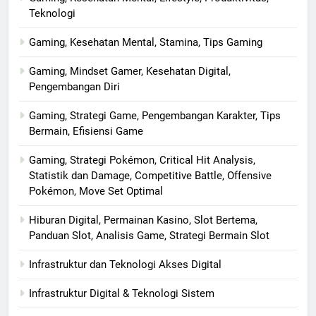
Teknologi
Gaming, Kesehatan Mental, Stamina, Tips Gaming
Gaming, Mindset Gamer, Kesehatan Digital,
Pengembangan Diri
Gaming, Strategi Game, Pengembangan Karakter, Tips
Bermain, Efisiensi Game
Gaming, Strategi Pokémon, Critical Hit Analysis,
Statistik dan Damage, Competitive Battle, Offensive
Pokémon, Move Set Optimal
Hiburan Digital, Permainan Kasino, Slot Bertema,
Panduan Slot, Analisis Game, Strategi Bermain Slot
Infrastruktur dan Teknologi Akses Digital
Infrastruktur Digital & Teknologi Sistem