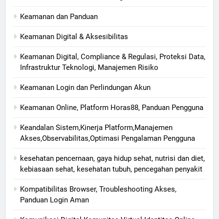
Keamanan dan Panduan
Keamanan Digital & Aksesibilitas
Keamanan Digital, Compliance & Regulasi, Proteksi Data,
Infrastruktur Teknologi, Manajemen Risiko
Keamanan Login dan Perlindungan Akun
Keamanan Online, Platform Horas88, Panduan Pengguna
Keandalan Sistem,Kinerja Platform,Manajemen
Akses,Observabilitas,Optimasi Pengalaman Pengguna
kesehatan pencernaan, gaya hidup sehat, nutrisi dan diet,
kebiasaan sehat, kesehatan tubuh, pencegahan penyakit
Kompatibilitas Browser, Troubleshooting Akses,
Panduan Login Aman