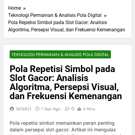
Home
Teknologi Permainan & Analisis Pola Digital
Pola Repetisi Simbol pada Slot Gacor: Analisis
Algoritma, Persepsi Visual, dan Frekuensi Kemenangan
TEKNOLOGI PERMAINAN & ANALISIS POLA DIGITAL
Pola Repetisi Simbol pada
Slot Gacor: Analisis
Algoritma, Persepsi Visual,
dan Frekuensi Kemenangan
0
567a831
1 Year Ago
6 Mins
Pola repetisi simbol memainkan peran penting
dalam persepsi slot gacor. Artikel ini mengulas