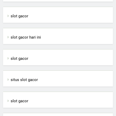
slot gacor
slot gacor hari ini
slot gacor
situs slot gacor
slot gacor