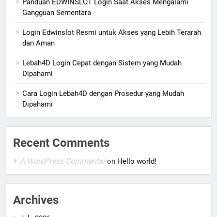
Panduan EDWINSLOT Login Saat Akses Mengalami
Gangguan Sementara
Login Edwinslot Resmi untuk Akses yang Lebih Terarah
dan Aman
Lebah4D Login Cepat dengan Sistem yang Mudah
Dipahami
Cara Login Lebah4D dengan Prosedur yang Mudah
Dipahami
Recent Comments
A WordPress Commenter
on
Hello world!
Archives