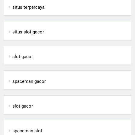
situs terpercaya
situs slot gacor
slot gacor
spaceman gacor
slot gacor
spaceman slot