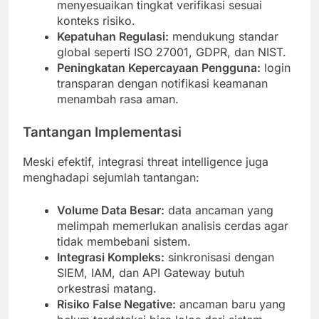
menyesuaikan tingkat verifikasi sesuai
konteks risiko.
Kepatuhan Regulasi:
mendukung standar
global seperti ISO 27001, GDPR, dan NIST.
Peningkatan Kepercayaan Pengguna:
login
transparan dengan notifikasi keamanan
menambah rasa aman.
Tantangan Implementasi
Meski efektif, integrasi threat intelligence juga
menghadapi sejumlah tantangan:
Volume Data Besar:
data ancaman yang
melimpah memerlukan analisis cerdas agar
tidak membebani sistem.
Integrasi Kompleks:
sinkronisasi dengan
SIEM, IAM, dan API Gateway butuh
orkestrasi matang.
Risiko False Negative:
ancaman baru yang