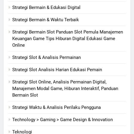
Strategi Bermain & Edukasi Digital
Strategi Bermain & Waktu Terbaik
Strategi Bermain Slot Panduan Slot Pemula Manajemen
Keuangan Game Tips Hiburan Digital Edukasi Game
Online
Strategi Slot & Analisis Permainan
Strategi Slot Analisis Harian Edukasi Pemain
Strategi Slot Online, Analisis Permainan Digital,
Manajemen Modal Game, Hiburan Interaktif, Panduan
Bermain Slot
Strategi Waktu & Analisis Perilaku Pengguna
Technology > Gaming > Game Design & Innovation
Teknologi