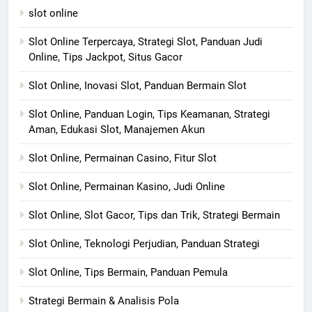
slot online
Slot Online Terpercaya, Strategi Slot, Panduan Judi
Online, Tips Jackpot, Situs Gacor
Slot Online, Inovasi Slot, Panduan Bermain Slot
Slot Online, Panduan Login, Tips Keamanan, Strategi
Aman, Edukasi Slot, Manajemen Akun
Slot Online, Permainan Casino, Fitur Slot
Slot Online, Permainan Kasino, Judi Online
Slot Online, Slot Gacor, Tips dan Trik, Strategi Bermain
Slot Online, Teknologi Perjudian, Panduan Strategi
Slot Online, Tips Bermain, Panduan Pemula
Strategi Bermain & Analisis Pola