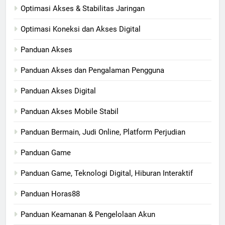
Optimasi Akses & Stabilitas Jaringan
Optimasi Koneksi dan Akses Digital
Panduan Akses
Panduan Akses dan Pengalaman Pengguna
Panduan Akses Digital
Panduan Akses Mobile Stabil
Panduan Bermain, Judi Online, Platform Perjudian
Panduan Game
Panduan Game, Teknologi Digital, Hiburan Interaktif
Panduan Horas88
Panduan Keamanan & Pengelolaan Akun