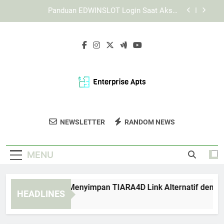
Skip
Login Edwinslot Resmi untuk Akses yang Lebih
to
Terarah dan Aman
content
Lebah4D Login Cepat dengan Sistem yang Mudah
Dipahami
Panduan Praktis Menyimpan TIARA4D Link
Alternatif dengan Aman
Panduan EDWINSLOT Login Saat Akses
Mengalami Gangguan Sementara
Login Edwinslot Resmi untuk Akses yang Lebih
Terarah dan Aman
Enterprise Apts
Temukan Apartemen Nyaman Dan Strategis
Lebah4D Login Cepat dengan Sistem yang Mudah
NEWSLETTER
RANDOM NEWS
Dipahami
Dengan Fasilitas Terbaik Di Enterprise Apts.
MENU
anduan Praktis Menyimpan TIARA4D Link Alternatif dengan 
HEADLINES
Weeks Ago