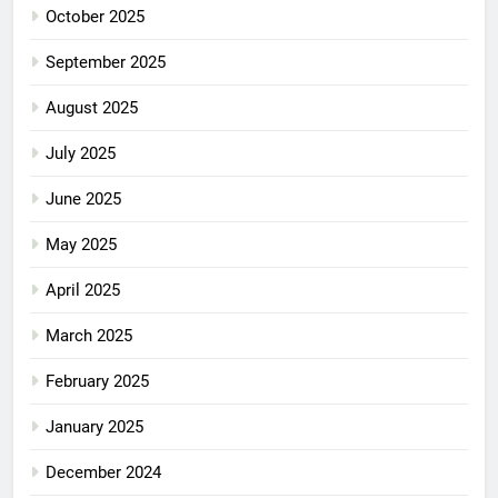
October 2025
September 2025
August 2025
July 2025
June 2025
May 2025
April 2025
March 2025
February 2025
January 2025
December 2024