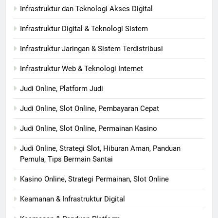
Infrastruktur dan Teknologi Akses Digital
Infrastruktur Digital & Teknologi Sistem
Infrastruktur Jaringan & Sistem Terdistribusi
Infrastruktur Web & Teknologi Internet
Judi Online, Platform Judi
Judi Online, Slot Online, Pembayaran Cepat
Judi Online, Slot Online, Permainan Kasino
Judi Online, Strategi Slot, Hiburan Aman, Panduan
Pemula, Tips Bermain Santai
Kasino Online, Strategi Permainan, Slot Online
Keamanan & Infrastruktur Digital