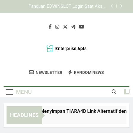
Skip
Login Edwinslot Resmi untuk Akses yang Lebih
to
Terarah dan Aman
content
Lebah4D Login Cepat dengan Sistem yang Mudah
Dipahami
Panduan Praktis Menyimpan TIARA4D Link
Alternatif dengan Aman
Panduan EDWINSLOT Login Saat Akses
Mengalami Gangguan Sementara
Login Edwinslot Resmi untuk Akses yang Lebih
Terarah dan Aman
Enterprise Apts
Temukan Apartemen Nyaman Dan Strategis
Lebah4D Login Cepat dengan Sistem yang Mudah
NEWSLETTER
RANDOM NEWS
Dipahami
Dengan Fasilitas Terbaik Di Enterprise Apts.
MENU
nduan Praktis Menyimpan TIARA4D Link Alternatif dengan A
HEADLINES
Weeks Ago