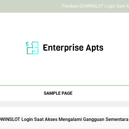
Panduan EDWINSLOT Login Saat A
Login Edwinslot Resmi unt
Lebah4D Login Cepa
Panduan Praktis Menyimpan 
Panduan EDWINSLOT Login Saat A
Login Edwinslot Resmi unt
erprise Apts
partemen Nyaman Dan Strategis Dengan Fasilitas Terbaik Di En
Lebah4D Login Cepa
SAMPLE PAGE
gin Saat Akses Mengalami Gangguan Sementara
Login
2 Mont