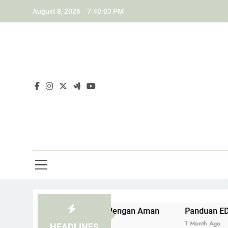
Skip
August 8, 2026
7:40:04 PM
to
content
Ent
Temukan A
D Link Alternatif dengan Aman
Panduan EDWINSLOT Lo
1 Month Ago
HEADLINES