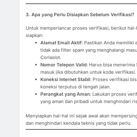
3.
Apa yang Perlu Disiapkan Sebelum Verifikasi?
Untuk memperlancar proses verifikasi, berikut hal-
siapkan:
Alamat Email Aktif
: Pastikan Anda memiliki 
tidak ada filter spam yang menghalangi masu
Corlaslot.
Nomor Telepon Valid
: Harus bisa menerima
masuk jika dibutuhkan untuk kode verifikasi.
Koneksi Internet Stabil
: Proses verifikasi bi
koneksi terputus di tengah jalan.
Perangkat yang Aman
: Lakukan proses verif
yang aman dan pribadi untuk menghindari ris
Menyiapkan hal-hal ini sejak awal akan mempersing
dan menghindari kendala teknis yang tidak perlu.