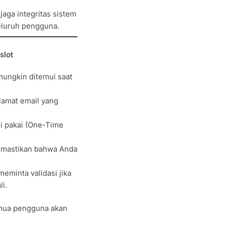
jaga integritas sistem
eluruh pengguna.
slot
 mungkin ditemui saat
alamat email yang
li pakai (One-Time
memastikan bahwa Anda
eminta validasi jika
i.
emua pengguna akan