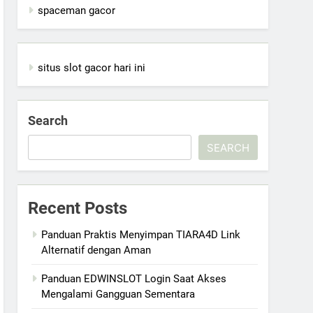
spaceman gacor
situs slot gacor hari ini
Search
SEARCH
Recent Posts
Panduan Praktis Menyimpan TIARA4D Link
Alternatif dengan Aman
Panduan EDWINSLOT Login Saat Akses
Mengalami Gangguan Sementara