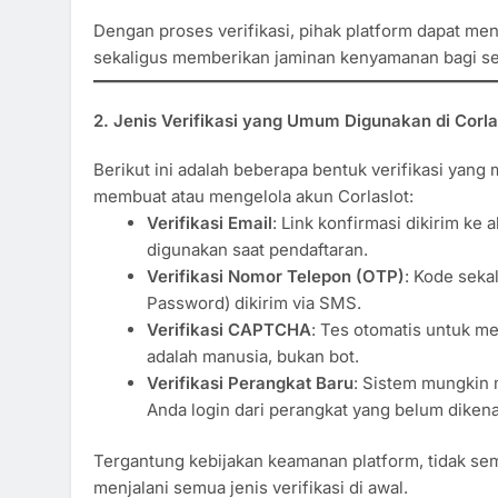
Dengan proses verifikasi, pihak platform dapat men
sekaligus memberikan jaminan kenyamanan bagi s
2.
Jenis Verifikasi yang Umum Digunakan di Corla
Berikut ini adalah beberapa bentuk verifikasi yang
membuat atau mengelola akun Corlaslot:
Verifikasi Email
: Link konfirmasi dikirim ke 
digunakan saat pendaftaran.
Verifikasi Nomor Telepon (OTP)
: Kode seka
Password) dikirim via SMS.
Verifikasi CAPTCHA
: Tes otomatis untuk 
adalah manusia, bukan bot.
Verifikasi Perangkat Baru
: Sistem mungkin m
Anda login dari perangkat yang belum dikenal
Tergantung kebijakan keamanan platform, tidak s
menjalani semua jenis verifikasi di awal.