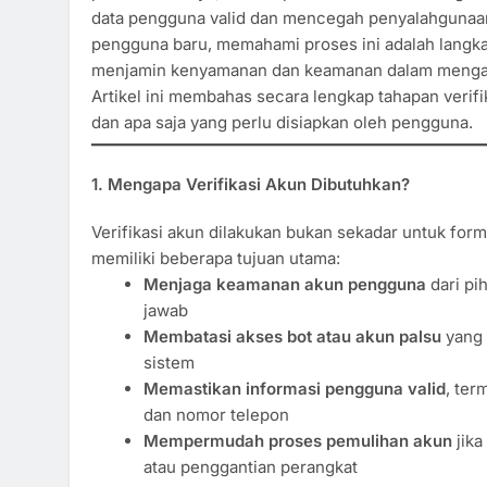
data pengguna valid dan mencegah penyalahgunaan
pengguna baru, memahami proses ini adalah langka
menjamin kenyamanan dan keamanan dalam mengaks
Artikel ini membahas secara lengkap tahapan verifi
dan apa saja yang perlu disiapkan oleh pengguna.
1.
Mengapa Verifikasi Akun Dibutuhkan?
Verifikasi akun dilakukan bukan sekadar untuk form
memiliki beberapa tujuan utama:
Menjaga keamanan akun pengguna
dari pi
jawab
Membatasi akses bot atau akun palsu
yang 
sistem
Memastikan informasi pengguna valid
, ter
dan nomor telepon
Mempermudah proses pemulihan akun
jika
atau penggantian perangkat