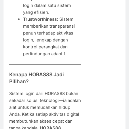
login dalam satu sistem
yang efisien.
Trustworthiness:
Sistem
memberikan transparansi
penuh terhadap aktivitas
login, lengkap dengan
kontrol perangkat dan
perlindungan adaptif.
Kenapa HORAS88 Jadi
Pilihan?
Sistem login dari HORAS88 bukan
sekadar solusi teknologi—ia adalah
alat untuk memudahkan hidup
Anda. Ketika setiap aktivitas digital
membutuhkan akses cepat dan
tanpa kendala,
HORAS88