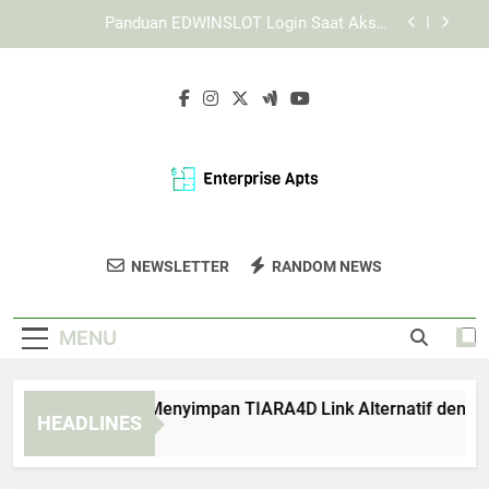
Skip
Login Edwinslot Resmi untuk Akses yang Lebih
to
Terarah dan Aman
content
Lebah4D Login Cepat dengan Sistem yang Mudah
Dipahami
Panduan Praktis Menyimpan TIARA4D Link
Alternatif dengan Aman
Panduan EDWINSLOT Login Saat Akses
Mengalami Gangguan Sementara
Login Edwinslot Resmi untuk Akses yang Lebih
Terarah dan Aman
Enterprise Apts
Temukan Apartemen Nyaman Dan Strategis
Lebah4D Login Cepat dengan Sistem yang Mudah
NEWSLETTER
RANDOM NEWS
Dipahami
Dengan Fasilitas Terbaik Di Enterprise Apts.
MENU
nduan Praktis Menyimpan TIARA4D Link Alternatif dengan A
HEADLINES
Weeks Ago