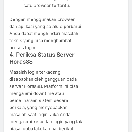
satu browser tertentu.
Dengan menggunakan browser
dan aplikasi yang selalu diperbarui,
Anda dapat menghindari masalah
teknis yang bisa menghambat
proses login.
4. Periksa Status Server
Horas88
Masalah login terkadang
disebabkan oleh gangguan pada
server Horas88. Platform ini bisa
mengalami downtime atau
pemeliharaan sistem secara
berkala, yang menyebabkan
masalah saat login. Jika Anda
mengalami kesulitan login yang tak
biasa, coba lakukan hal berikut: