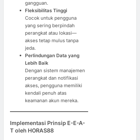
gangguan.
Fleksibilitas Tinggi
Cocok untuk pengguna
yang sering berpindah
perangkat atau lokasi—
akses tetap mulus tanpa
jeda.
Perlindungan Data yang
Lebih Baik
Dengan sistem manajemen
perangkat dan notifikasi
akses, pengguna memiliki
kendali penuh atas
keamanan akun mereka.
Implementasi Prinsip E-E-A-
T oleh HORAS88