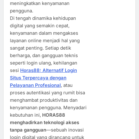
meningkatkan kenyamanan
pengguna.
Di tengah dinamika kehidupan
digital yang semakin cepat,
kenyamanan dalam mengakses
layanan online menjadi hal yang
sangat penting. Setiap detik
berharga, dan gangguan teknis
seperti login ulang, kehilangan
sesi
Horas88: Alternatif Login
Situs Terpercaya dengan
Pelayanan Profesional
, atau
proses autentikasi yang rumit bisa
menghambat produktivitas dan
kenyamanan pengguna. Menyadari
kebutuhan ini,
HORAS88
menghadirkan teknologi akses
tanpa gangguan
—sebuah inovasi
login digital yang dirancang untuk