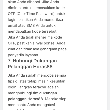
akun Anda dibobol. Jika Anda
diminta untuk memasukkan kode
OTP (One-Time Password) untuk
login, pastikan Anda memeriksa
email atau SMS Anda untuk
mendapatkan kode tersebut.
Jika Anda tidak menerima kode
OTP, pastikan sinyal ponsel Anda
kuat dan tidak ada gangguan pada
penyedia layanan.
7. Hubungi Dukungan
Pelanggan Horas88
Jika Anda sudah mencoba semua
tips di atas tetapi masih kesulitan
login, langkah terakhir adalah
menghubungi tim
dukungan
pelanggan Horas88
. Mereka siap
membantu Anda mengatasi