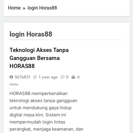
Home
login Horas88
login Horas88
Teknologi Akses Tanpa
Gangguan Bersama
HORAS88
567a831
1 year ago
0
6
mins
HORAS88 memperkenalkan
teknologi akses tanpa gangguan
untuk mendukung gaya hidup
digital masa kini. Sistem ini
mempermudah login lintas
perangkat, menjaga keamanan, dan