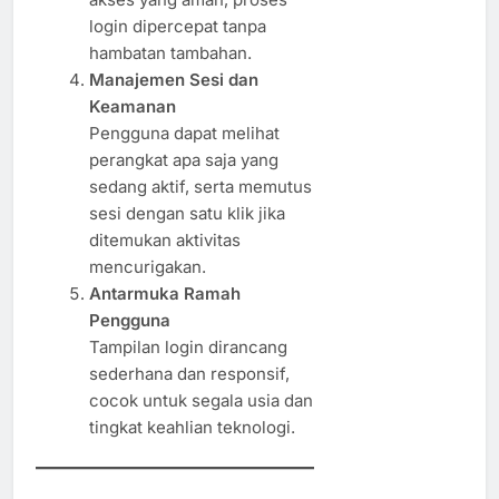
login dipercepat tanpa
hambatan tambahan.
Manajemen Sesi dan
Keamanan
Pengguna dapat melihat
perangkat apa saja yang
sedang aktif, serta memutus
sesi dengan satu klik jika
ditemukan aktivitas
mencurigakan.
Antarmuka Ramah
Pengguna
Tampilan login dirancang
sederhana dan responsif,
cocok untuk segala usia dan
tingkat keahlian teknologi.