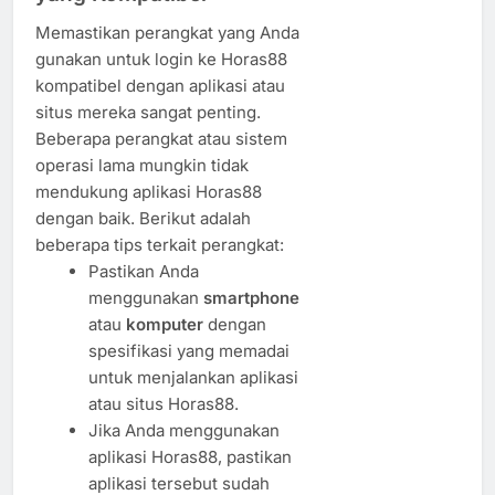
Memastikan perangkat yang Anda
gunakan untuk login ke Horas88
kompatibel dengan aplikasi atau
situs mereka sangat penting.
Beberapa perangkat atau sistem
operasi lama mungkin tidak
mendukung aplikasi Horas88
dengan baik. Berikut adalah
beberapa tips terkait perangkat:
Pastikan Anda
menggunakan
smartphone
atau
komputer
dengan
spesifikasi yang memadai
untuk menjalankan aplikasi
atau situs Horas88.
Jika Anda menggunakan
aplikasi Horas88, pastikan
aplikasi tersebut sudah