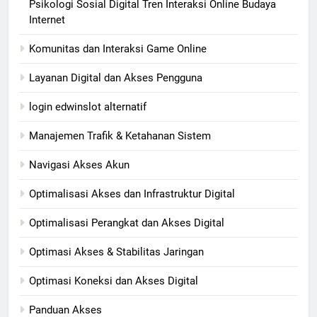
Psikologi Sosial Digital Tren Interaksi Online Budaya
Internet
Komunitas dan Interaksi Game Online
Layanan Digital dan Akses Pengguna
login edwinslot alternatif
Manajemen Trafik & Ketahanan Sistem
Navigasi Akses Akun
Optimalisasi Akses dan Infrastruktur Digital
Optimalisasi Perangkat dan Akses Digital
Optimasi Akses & Stabilitas Jaringan
Optimasi Koneksi dan Akses Digital
Panduan Akses