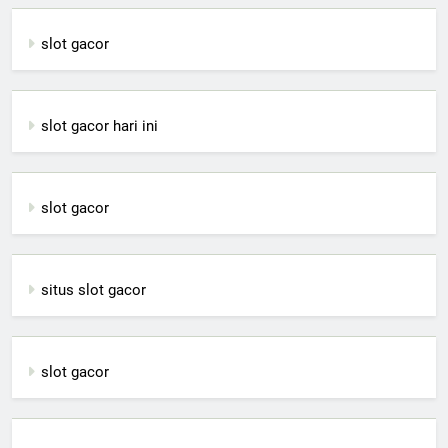
slot gacor
slot gacor hari ini
slot gacor
situs slot gacor
slot gacor