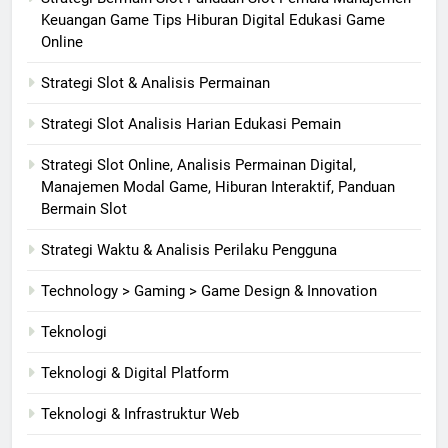
Keuangan Game Tips Hiburan Digital Edukasi Game
Online
Strategi Slot & Analisis Permainan
Strategi Slot Analisis Harian Edukasi Pemain
Strategi Slot Online, Analisis Permainan Digital,
Manajemen Modal Game, Hiburan Interaktif, Panduan
Bermain Slot
Strategi Waktu & Analisis Perilaku Pengguna
Technology > Gaming > Game Design & Innovation
Teknologi
Teknologi & Digital Platform
Teknologi & Infrastruktur Web