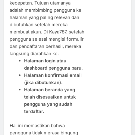
kecepatan. Tujuan utamanya
adalah membimbing pengguna ke
halaman yang paling relevan dan
dibutuhkan setelah mereka
membuat akun. Di Kaya787, setelah
pengguna selesai mengisi formulir
dan pendaftaran berhasil, mereka
langsung diarahkan ke:
Halaman login atau
dashboard pengguna baru.
Halaman konfirmasi email
(jika dibutuhkan).
Halaman beranda yang
telah disesuaikan untuk
pengguna yang sudah
terdaftar.
Hal ini memastikan bahwa
pengguna tidak merasa bingung