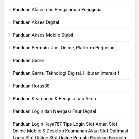
Panduan Akses dan Pengalaman Pengguna
Panduan Akses Digital
Panduan Akses Mobile Stabil
Panduan Bermain, Judi Online, Platform Perjudian
Panduan Game
Panduan Game, Teknologi Digital, Hiburan Interaktif
Panduan Horas88
Panduan Keamanan & Pengelolaan Akun
Panduan Login dan Navigasi Fitur Digital
Panduan Login Kaya787 Tips Login Slot Aman Slot
Online Mobile & Desktop Keamanan Akun Slot Optimasi
Login Slot Online Slot Online Pemula Panduan Bermain