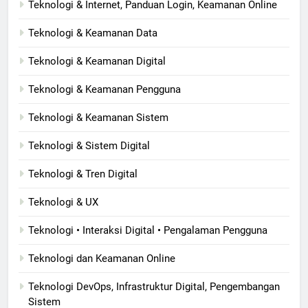
Teknologi & Internet, Panduan Login, Keamanan Online
Teknologi & Keamanan Data
Teknologi & Keamanan Digital
Teknologi & Keamanan Pengguna
Teknologi & Keamanan Sistem
Teknologi & Sistem Digital
Teknologi & Tren Digital
Teknologi & UX
Teknologi • Interaksi Digital • Pengalaman Pengguna
Teknologi dan Keamanan Online
Teknologi DevOps, Infrastruktur Digital, Pengembangan
Sistem