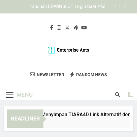
Skip
Login Edwinslot Resmi untuk Akses yang Lebih
to
Terarah dan Aman
content
Lebah4D Login Cepat dengan Sistem yang Mudah
Dipahami
Panduan Praktis Menyimpan TIARA4D Link
Alternatif dengan Aman
Panduan EDWINSLOT Login Saat Akses
Mengalami Gangguan Sementara
Login Edwinslot Resmi untuk Akses yang Lebih
Terarah dan Aman
Enterprise Apts
Temukan Apartemen Nyaman Dan Strategis
Lebah4D Login Cepat dengan Sistem yang Mudah
NEWSLETTER
RANDOM NEWS
Dipahami
Dengan Fasilitas Terbaik Di Enterprise Apts.
MENU
anduan Praktis Menyimpan TIARA4D Link Alternatif dengan 
HEADLINES
Weeks Ago