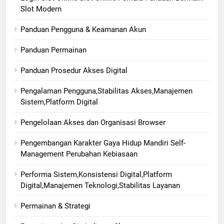
Slot Modern
Panduan Pengguna & Keamanan Akun
Panduan Permainan
Panduan Prosedur Akses Digital
Pengalaman Pengguna,Stabilitas Akses,Manajemen
Sistem,Platform Digital
Pengelolaan Akses dan Organisasi Browser
Pengembangan Karakter Gaya Hidup Mandiri Self-
Management Perubahan Kebiasaan
Performa Sistem,Konsistensi Digital,Platform
Digital,Manajemen Teknologi,Stabilitas Layanan
Permainan & Strategi