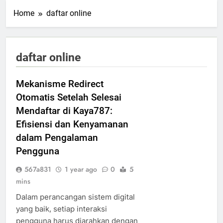
Home
daftar online
daftar online
Mekanisme Redirect
Otomatis Setelah Selesai
Mendaftar di Kaya787:
Efisiensi dan Kenyamanan
dalam Pengalaman
Pengguna
567a831
1 year ago
0
5
mins
Dalam perancangan sistem digital
yang baik, setiap interaksi
pengguna harus diarahkan dengan