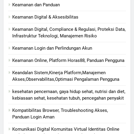
Keamanan dan Panduan
Keamanan Digital & Aksesibilitas
Keamanan Digital, Compliance & Regulasi, Proteksi Data,
Infrastruktur Teknologi, Manajemen Risiko
Keamanan Login dan Perlindungan Akun
Keamanan Online, Platform Horas88, Panduan Pengguna
Keandalan Sistem,Kinerja Platform,Manajemen
Akses,Observabilitas,Optimasi Pengalaman Pengguna
kesehatan pencernaan, gaya hidup sehat, nutrisi dan diet,
kebiasaan sehat, kesehatan tubuh, pencegahan penyakit
Kompatibilitas Browser, Troubleshooting Akses,
Panduan Login Aman
Komunikasi Digital Komunitas Virtual Identitas Online