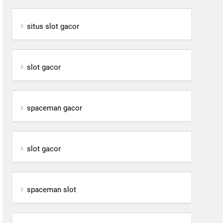
situs slot gacor
slot gacor
spaceman gacor
slot gacor
spaceman slot