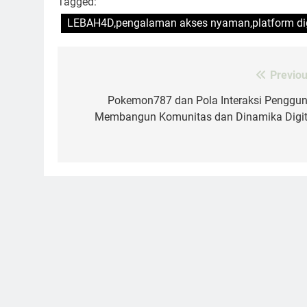
Tagged:
LEBAH4D,pengalaman akses nyaman,platform digita
Previou
Post
navigation
Pokemon787 dan Pola Interaksi Penggun
Membangun Komunitas dan Dinamika Digit