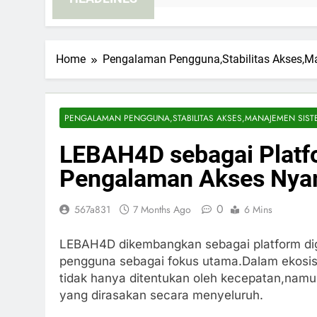
Home
Pengalaman Pengguna,Stabilitas Akses,Ma
PENGALAMAN PENGGUNA,STABILITAS AKSES,MANAJEMEN SISTE
LEBAH4D sebagai Platfo
Pengalaman Akses Ny
0
567a831
7 Months Ago
6 Mins
LEBAH4D dikembangkan sebagai platform d
pengguna sebagai fokus utama.Dalam ekosi
tidak hanya ditentukan oleh kecepatan,namun
yang dirasakan secara menyeluruh.