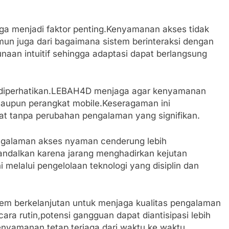
uga menjadi faktor penting.Kenyamanan akses tidak
namun juga dari bagaimana sistem berinteraksi dengan
an intuitif sehingga adaptasi dapat berlangsung
ut diperhatikan.LEBAH4D menjaga agar kenyamanan
 maupun perangkat mobile.Keseragaman ini
t tanpa perubahan pengalaman yang signifikan.
pengalaman akses nyaman cenderung lebih
andalkan karena jarang menghadirkan kejutan
elalui pengelolaan teknologi yang disiplin dan
m berkelanjutan untuk menjaga kualitas pengalaman
ra rutin,potensi gangguan dapat diantisipasi lebih
enyamanan tetap terjaga dari waktu ke waktu.