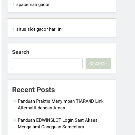
spaceman gacor
situs slot gacor hari ini
Search
SEARCH
Recent Posts
Panduan Praktis Menyimpan TIARA4D Link
Alternatif dengan Aman
Panduan EDWINSLOT Login Saat Akses
Mengalami Gangguan Sementara