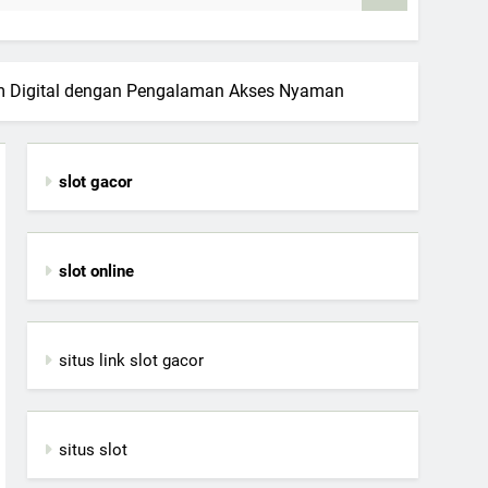
m Digital dengan Pengalaman Akses Nyaman
slot gacor
slot online
situs link slot gacor
situs slot