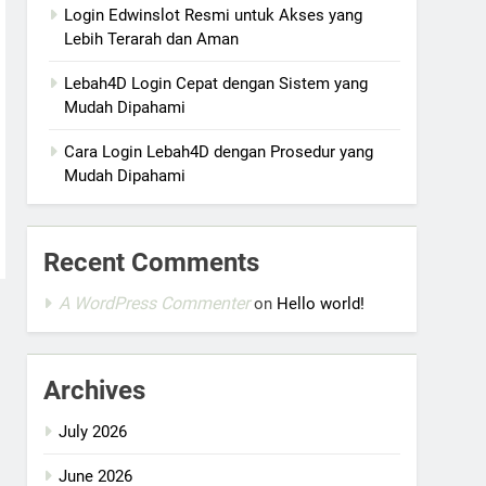
Login Edwinslot Resmi untuk Akses yang
Lebih Terarah dan Aman
Lebah4D Login Cepat dengan Sistem yang
Mudah Dipahami
Cara Login Lebah4D dengan Prosedur yang
Mudah Dipahami
Recent Comments
A WordPress Commenter
on
Hello world!
Archives
July 2026
June 2026