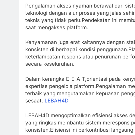
Pengalaman akses nyaman berawal dari sist
teknologi dengan alur proses yang jelas sehi
teknis yang tidak perlu.Pendekatan ini memb
saat mengakses platform.
Kenyamanan juga erat kaitannya dengan stab
konsisten di berbagai kondisi penggunaan.Pl
keterlambatan respons atau penurunan per
secara keseluruhan.
Dalam kerangka E-E-A-T,orientasi pada ke
expertise pengelola platform.Pengalaman me
terbaik yang mengutamakan kepuasan pengg
sesaat.
LEBAH4D
LEBAH4D mengoptimalkan efisiensi akses de
yang ringkas membantu sistem merespons p
konsisten.Efisiensi ini berkontribusi langsun