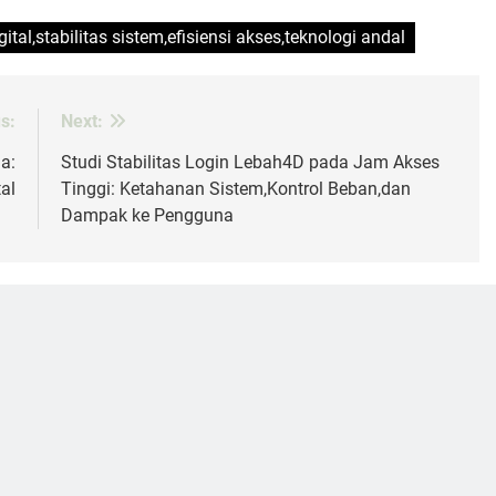
l,stabilitas sistem,efisiensi akses,teknologi andal
s:
Next:
a:
Studi Stabilitas Login Lebah4D pada Jam Akses
al
Tinggi: Ketahanan Sistem,Kontrol Beban,dan
Dampak ke Pengguna