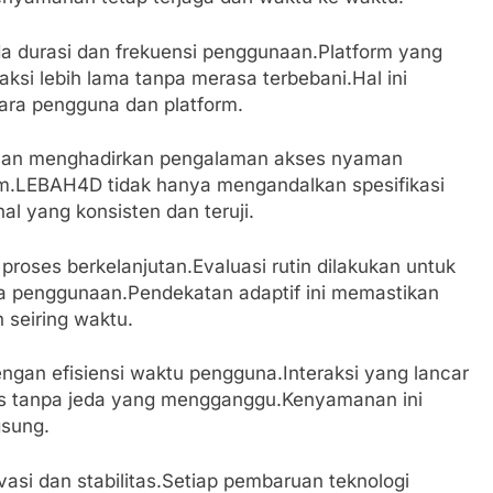
 durasi dan frekuensi penggunaan.Platform yang
si lebih lama tanpa merasa terbebani.Hal ini
tara pengguna dan platform.
puan menghadirkan pengalaman akses nyaman
m.LEBAH4D tidak hanya mengandalkan spesifikasi
nal yang konsisten dan teruji.
es berkelanjutan.Evaluasi rutin dilakukan untuk
 penggunaan.Pendekatan adaptif ini memastikan
seiring waktu.
gan efisiensi waktu pengguna.Interaksi yang lancar
s tanpa jeda yang mengganggu.Kenyamanan ini
gsung.
i dan stabilitas.Setiap pembaruan teknologi