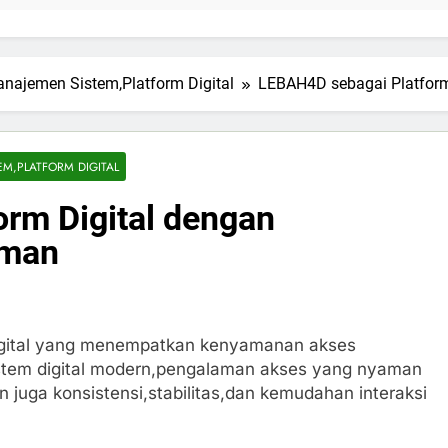
najemen Sistem,Platform Digital
LEBAH4D sebagai Platfor
M,PLATFORM DIGITAL
rm Digital dengan
aman
igital yang menempatkan kenyamanan akses
stem digital modern,pengalaman akses yang nyaman
 juga konsistensi,stabilitas,dan kemudahan interaksi