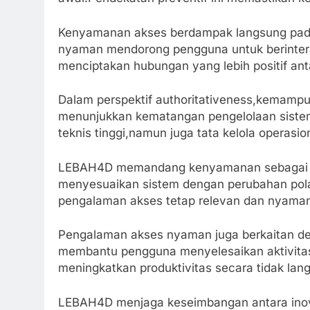
Kenyamanan akses berdampak langsung pada
nyaman mendorong pengguna untuk berinterak
menciptakan hubungan yang lebih positif an
Dalam perspektif authoritativeness,kemam
menunjukkan kematangan pengelolaan siste
teknis tinggi,namun juga tata kelola operasio
LEBAH4D memandang kenyamanan sebagai pros
menyesuaikan sistem dengan perubahan pola
pengalaman akses tetap relevan dan nyaman 
Pengalaman akses nyaman juga berkaitan den
membantu pengguna menyelesaikan aktivita
meningkatkan produktivitas secara tidak lan
LEBAH4D menjaga keseimbangan antara inovas