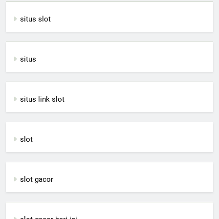
situs slot
situs
situs link slot
slot
slot gacor