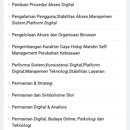
Panduan Prosedur Akses Digital
Pengalaman Pengguna,Stabilitas Akses,Manajemen
Sistem,Platform Digital
Pengelolaan Akses dan Organisasi Browser
Pengembangan Karakter Gaya Hidup Mandiri Self-
Management Perubahan Kebiasaan
Performa Sistem,Konsistensi Digital,Platform
Digital,Manajemen Teknologi,Stabilitas Layanan
Permainan & Strategi
Permainan dan Simbolisme Slot
Permainan Digital & Analisis
Permainan Digital, Budaya Online, Psikologi dan
Teknologi