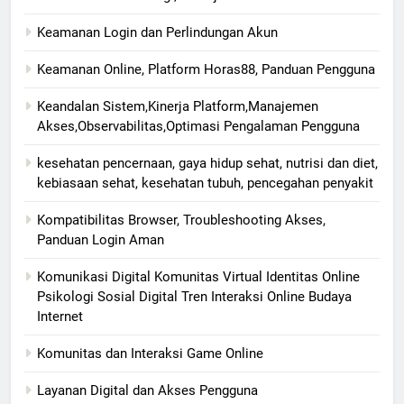
Keamanan Login dan Perlindungan Akun
Keamanan Online, Platform Horas88, Panduan Pengguna
Keandalan Sistem,Kinerja Platform,Manajemen
Akses,Observabilitas,Optimasi Pengalaman Pengguna
kesehatan pencernaan, gaya hidup sehat, nutrisi dan diet,
kebiasaan sehat, kesehatan tubuh, pencegahan penyakit
Kompatibilitas Browser, Troubleshooting Akses,
Panduan Login Aman
Komunikasi Digital Komunitas Virtual Identitas Online
Psikologi Sosial Digital Tren Interaksi Online Budaya
Internet
Komunitas dan Interaksi Game Online
Layanan Digital dan Akses Pengguna