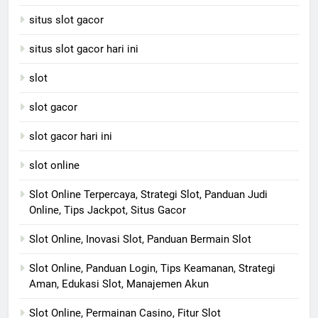
situs slot gacor
situs slot gacor hari ini
slot
slot gacor
slot gacor hari ini
slot online
Slot Online Terpercaya, Strategi Slot, Panduan Judi
Online, Tips Jackpot, Situs Gacor
Slot Online, Inovasi Slot, Panduan Bermain Slot
Slot Online, Panduan Login, Tips Keamanan, Strategi
Aman, Edukasi Slot, Manajemen Akun
Slot Online, Permainan Casino, Fitur Slot