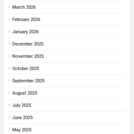
March 2026
February 2026
January 2026
December 2025
November 2025
October 2025
September 2025
August 2025
July 2025
June 2025
May 2025