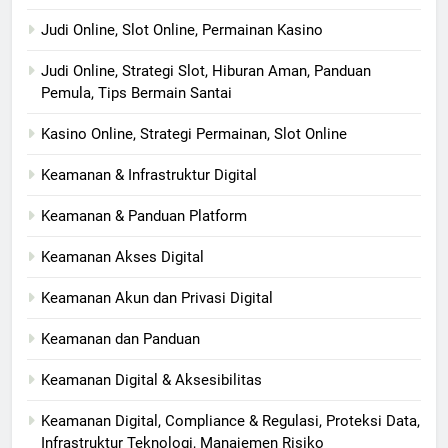
Judi Online, Slot Online, Permainan Kasino
Judi Online, Strategi Slot, Hiburan Aman, Panduan
Pemula, Tips Bermain Santai
Kasino Online, Strategi Permainan, Slot Online
Keamanan & Infrastruktur Digital
Keamanan & Panduan Platform
Keamanan Akses Digital
Keamanan Akun dan Privasi Digital
Keamanan dan Panduan
Keamanan Digital & Aksesibilitas
Keamanan Digital, Compliance & Regulasi, Proteksi Data,
Infrastruktur Teknologi, Manajemen Risiko