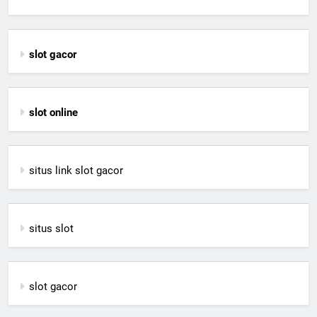
slot gacor
slot online
situs link slot gacor
situs slot
slot gacor