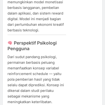
memungkinkan model monetisasi
berbasis langganan, pembelian
dalam aplikasi, dan sistem reward
digital. Model ini menjadi bagian
dari pertumbuhan ekonomi kreatif
berbasis teknologi.
Perspektif Psikologi
Pengguna
Dari sudut pandang psikologi,
permainan berbasis peluang
memanfaatkan konsep variabel
reinforcement schedule — yaitu
pola pemberian hasil yang tidak
selalu dapat diprediksi. Konsep ini
dikenal dalam studi perilaku
sebagai mekanisme yang
meningkatkan keterlibatan.