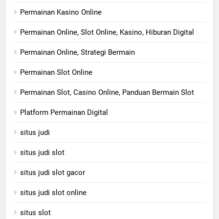
Permainan Kasino Online
Permainan Online, Slot Online, Kasino, Hiburan Digital
Permainan Online, Strategi Bermain
Permainan Slot Online
Permainan Slot, Casino Online, Panduan Bermain Slot
Platform Permainan Digital
situs judi
situs judi slot
situs judi slot gacor
situs judi slot online
situs slot