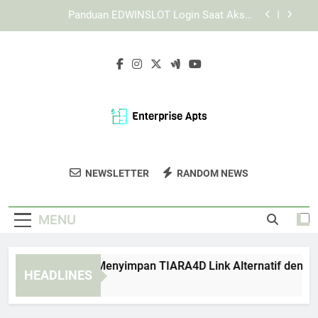
Skip
Login Edwinslot Resmi untuk Akses yang Lebih
to
Terarah dan Aman
content
Lebah4D Login Cepat dengan Sistem yang Mudah
Dipahami
Panduan Praktis Menyimpan TIARA4D Link
Alternatif dengan Aman
Panduan EDWINSLOT Login Saat Akses
Mengalami Gangguan Sementara
Login Edwinslot Resmi untuk Akses yang Lebih
Terarah dan Aman
Enterprise Apts
Temukan Apartemen Nyaman Dan Strategis
Lebah4D Login Cepat dengan Sistem yang Mudah
NEWSLETTER
RANDOM NEWS
Dipahami
Dengan Fasilitas Terbaik Di Enterprise Apts.
MENU
anduan Praktis Menyimpan TIARA4D Link Alternatif dengan 
HEADLINES
Weeks Ago