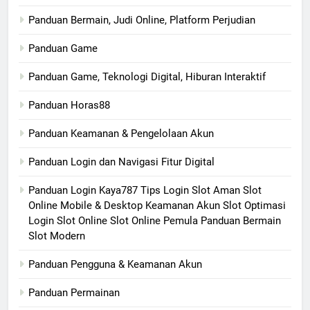
Panduan Bermain, Judi Online, Platform Perjudian
Panduan Game
Panduan Game, Teknologi Digital, Hiburan Interaktif
Panduan Horas88
Panduan Keamanan & Pengelolaan Akun
Panduan Login dan Navigasi Fitur Digital
Panduan Login Kaya787 Tips Login Slot Aman Slot
Online Mobile & Desktop Keamanan Akun Slot Optimasi
Login Slot Online Slot Online Pemula Panduan Bermain
Slot Modern
Panduan Pengguna & Keamanan Akun
Panduan Permainan