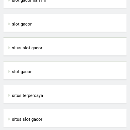
slot gacor hari ini
slot gacor
situs slot gacor
slot gacor
situs terpercaya
situs slot gacor