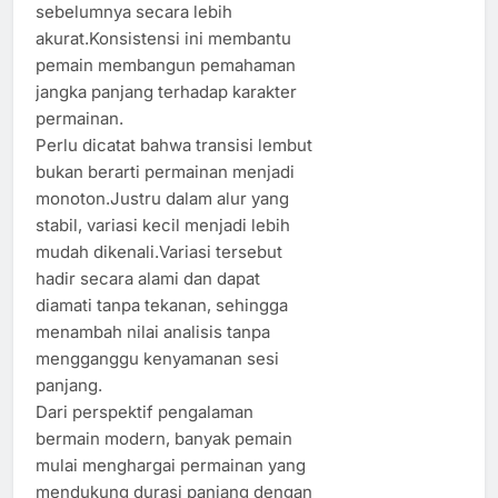
sebelumnya secara lebih
akurat.Konsistensi ini membantu
pemain membangun pemahaman
jangka panjang terhadap karakter
permainan.
Perlu dicatat bahwa transisi lembut
bukan berarti permainan menjadi
monoton.Justru dalam alur yang
stabil, variasi kecil menjadi lebih
mudah dikenali.Variasi tersebut
hadir secara alami dan dapat
diamati tanpa tekanan, sehingga
menambah nilai analisis tanpa
mengganggu kenyamanan sesi
panjang.
Dari perspektif pengalaman
bermain modern, banyak pemain
mulai menghargai permainan yang
mendukung durasi panjang dengan