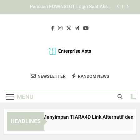
Skip
Login Edwinslot Resmi untuk Akses yang Lebih
to
Terarah dan Aman
content
Lebah4D Login Cepat dengan Sistem yang Mudah
Dipahami
Panduan Praktis Menyimpan TIARA4D Link
Alternatif dengan Aman
Panduan EDWINSLOT Login Saat Akses
Mengalami Gangguan Sementara
Login Edwinslot Resmi untuk Akses yang Lebih
Terarah dan Aman
Enterprise Apts
Temukan Apartemen Nyaman Dan Strategis
Lebah4D Login Cepat dengan Sistem yang Mudah
NEWSLETTER
RANDOM NEWS
Dipahami
Dengan Fasilitas Terbaik Di Enterprise Apts.
MENU
anduan Praktis Menyimpan TIARA4D Link Alternatif dengan 
HEADLINES
Month Ago