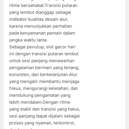
ritme bersahabat.Transisi putaran
yang lembut dianggap sebagai
indikator kualitas desain alur,
karena menunjukkan perhatian
pada kenyamanan pemain dalam
jangka waktu lama.
Sebagai penutup, slot gacor hari
ini dengan transisi putaran lembut
untuk sesi panjang menawarkan
pengalaman bermain yang tenang,
konsisten, dan berkelanjutan.Alur
yang mengalir membantu menjaga
fokus, mengurangi kelelahan, dan
mendukung pengamatan yang
lebih mendalam.Dengan ritme
yang stabil dan transisi yang halus,
sesi panjang dapat dijalani sebagai
proses yang nyaman, terkontrol,