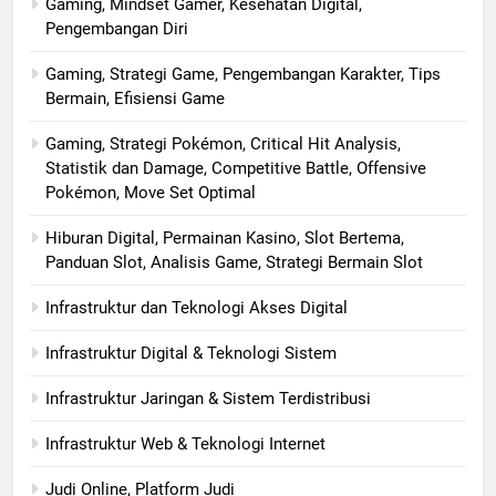
Gaming, Mindset Gamer, Kesehatan Digital,
Pengembangan Diri
Gaming, Strategi Game, Pengembangan Karakter, Tips
Bermain, Efisiensi Game
Gaming, Strategi Pokémon, Critical Hit Analysis,
Statistik dan Damage, Competitive Battle, Offensive
Pokémon, Move Set Optimal
Hiburan Digital, Permainan Kasino, Slot Bertema,
Panduan Slot, Analisis Game, Strategi Bermain Slot
Infrastruktur dan Teknologi Akses Digital
Infrastruktur Digital & Teknologi Sistem
Infrastruktur Jaringan & Sistem Terdistribusi
Infrastruktur Web & Teknologi Internet
Judi Online, Platform Judi