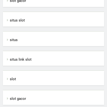
slot gacor
situs slot
situs
situs link slot
slot
slot gacor