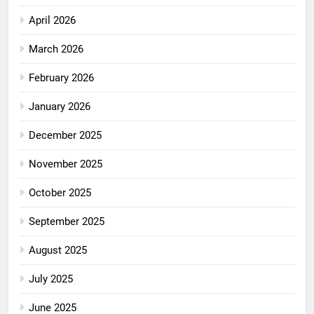
April 2026
March 2026
February 2026
January 2026
December 2025
November 2025
October 2025
September 2025
August 2025
July 2025
June 2025