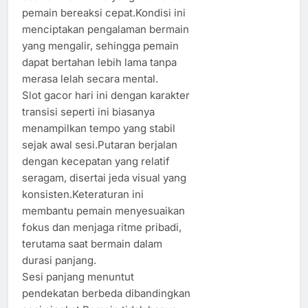
pemain bereaksi cepat.Kondisi ini
menciptakan pengalaman bermain
yang mengalir, sehingga pemain
dapat bertahan lebih lama tanpa
merasa lelah secara mental.
Slot gacor hari ini dengan karakter
transisi seperti ini biasanya
menampilkan tempo yang stabil
sejak awal sesi.Putaran berjalan
dengan kecepatan yang relatif
seragam, disertai jeda visual yang
konsisten.Keteraturan ini
membantu pemain menyesuaikan
fokus dan menjaga ritme pribadi,
terutama saat bermain dalam
durasi panjang.
Sesi panjang menuntut
pendekatan berbeda dibandingkan