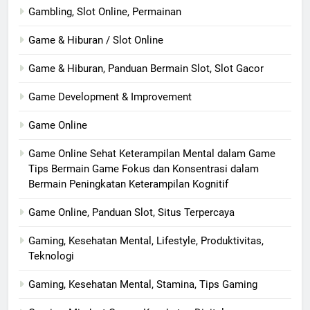
Gambling, Slot Online, Permainan
Game & Hiburan / Slot Online
Game & Hiburan, Panduan Bermain Slot, Slot Gacor
Game Development & Improvement
Game Online
Game Online Sehat Keterampilan Mental dalam Game
Tips Bermain Game Fokus dan Konsentrasi dalam
Bermain Peningkatan Keterampilan Kognitif
Game Online, Panduan Slot, Situs Terpercaya
Gaming, Kesehatan Mental, Lifestyle, Produktivitas,
Teknologi
Gaming, Kesehatan Mental, Stamina, Tips Gaming