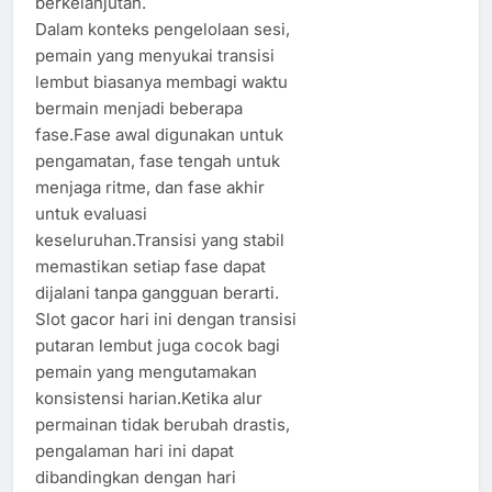
berkelanjutan.
Dalam konteks pengelolaan sesi,
pemain yang menyukai transisi
lembut biasanya membagi waktu
bermain menjadi beberapa
fase.Fase awal digunakan untuk
pengamatan, fase tengah untuk
menjaga ritme, dan fase akhir
untuk evaluasi
keseluruhan.Transisi yang stabil
memastikan setiap fase dapat
dijalani tanpa gangguan berarti.
Slot gacor hari ini dengan transisi
putaran lembut juga cocok bagi
pemain yang mengutamakan
konsistensi harian.Ketika alur
permainan tidak berubah drastis,
pengalaman hari ini dapat
dibandingkan dengan hari