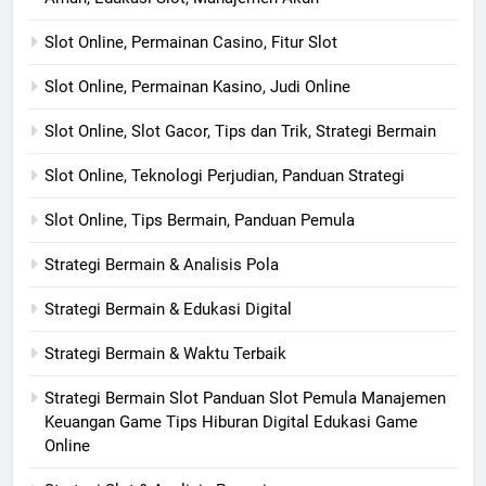
Slot Online, Permainan Casino, Fitur Slot
Slot Online, Permainan Kasino, Judi Online
Slot Online, Slot Gacor, Tips dan Trik, Strategi Bermain
Slot Online, Teknologi Perjudian, Panduan Strategi
Slot Online, Tips Bermain, Panduan Pemula
Strategi Bermain & Analisis Pola
Strategi Bermain & Edukasi Digital
Strategi Bermain & Waktu Terbaik
Strategi Bermain Slot Panduan Slot Pemula Manajemen
Keuangan Game Tips Hiburan Digital Edukasi Game
Online