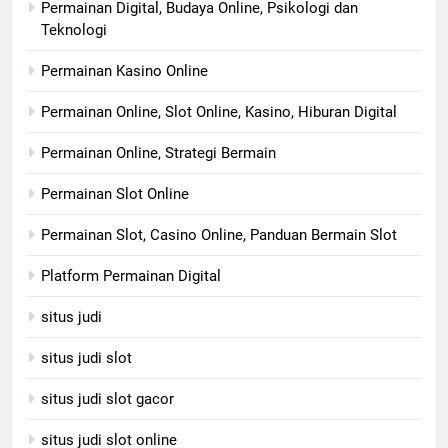
Permainan Digital, Budaya Online, Psikologi dan
Teknologi
Permainan Kasino Online
Permainan Online, Slot Online, Kasino, Hiburan Digital
Permainan Online, Strategi Bermain
Permainan Slot Online
Permainan Slot, Casino Online, Panduan Bermain Slot
Platform Permainan Digital
situs judi
situs judi slot
situs judi slot gacor
situs judi slot online