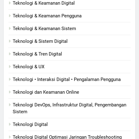
Teknologi & Keamanan Digital
Teknologi & Keamanan Pengguna
Teknologi & Keamanan Sistem
Teknologi & Sistem Digital
Teknologi & Tren Digital
Teknologi & UX
Teknologi • Interaksi Digital • Pengalaman Pengguna
Teknologi dan Keamanan Online
Teknologi DevOps, Infrastruktur Digital, Pengembangan
Sistem
Teknologi Digital
Teknologi Digital Optimasi Jaringan Troubleshooting