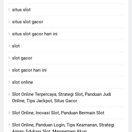
situs slot
situs slot gacor
situs slot gacor hari ini
slot
slot gacor
slot gacor hari ini
slot online
Slot Online Terpercaya, Strategi Slot, Panduan Judi
Online, Tips Jackpot, Situs Gacor
Slot Online, Inovasi Slot, Panduan Bermain Slot
Slot Online, Panduan Login, Tips Keamanan, Strategi
Aman, Edukasi Slot, Manajemen Akun