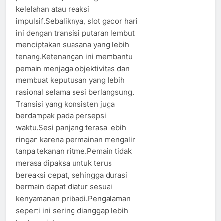
kelelahan atau reaksi
impulsif.Sebaliknya, slot gacor hari
ini dengan transisi putaran lembut
menciptakan suasana yang lebih
tenang.Ketenangan ini membantu
pemain menjaga objektivitas dan
membuat keputusan yang lebih
rasional selama sesi berlangsung.
Transisi yang konsisten juga
berdampak pada persepsi
waktu.Sesi panjang terasa lebih
ringan karena permainan mengalir
tanpa tekanan ritme.Pemain tidak
merasa dipaksa untuk terus
bereaksi cepat, sehingga durasi
bermain dapat diatur sesuai
kenyamanan pribadi.Pengalaman
seperti ini sering dianggap lebih