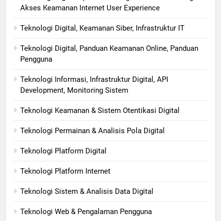
Akses Keamanan Internet User Experience
Teknologi Digital, Keamanan Siber, Infrastruktur IT
Teknologi Digital, Panduan Keamanan Online, Panduan
Pengguna
Teknologi Informasi, Infrastruktur Digital, API
Development, Monitoring Sistem
Teknologi Keamanan & Sistem Otentikasi Digital
Teknologi Permainan & Analisis Pola Digital
Teknologi Platform Digital
Teknologi Platform Internet
Teknologi Sistem & Analisis Data Digital
Teknologi Web & Pengalaman Pengguna