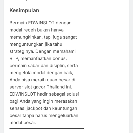
Kesimpulan
Bermain EDWINSLOT dengan
modal receh bukan hanya
memungkinkan, tapi juga sangat
menguntungkan jika tahu
strateginya. Dengan memahami
RTP, memanfaatkan bonus,
bermain sabar dan disiplin, serta
mengelola modal dengan baik,
Anda bisa meraih cuan besar di
server slot gacor Thailand ini.
EDWINSLOT hadir sebagai solusi
bagi Anda yang ingin merasakan
sensasi jackpot dan keuntungan
besar tanpa harus mengeluarkan
modal besar.