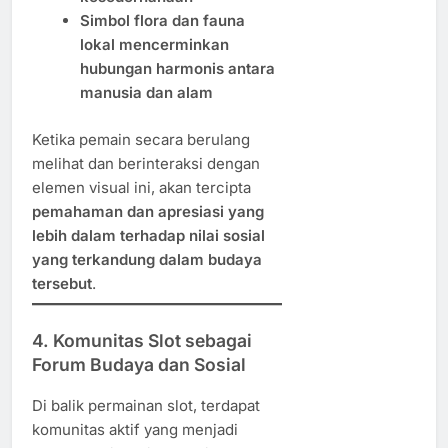
Simbol flora dan fauna
lokal mencerminkan
hubungan harmonis antara
manusia dan alam
Ketika pemain secara berulang
melihat dan berinteraksi dengan
elemen visual ini, akan tercipta
pemahaman dan apresiasi yang
lebih dalam terhadap nilai sosial
yang terkandung dalam budaya
tersebut
.
4.
Komunitas Slot sebagai
Forum Budaya dan Sosial
Di balik permainan slot, terdapat
komunitas aktif yang menjadi