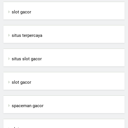
slot gacor
situs terpercaya
situs slot gacor
slot gacor
spaceman gacor