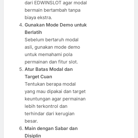
dari EDWINSLOT agar modal
bermain bertambah tanpa
biaya ekstra.
Gunakan Mode Demo untuk
Berlatih
Sebelum bertaruh modal
asli, gunakan mode demo
untuk memahami pola
permainan dan fitur slot.
Atur Batas Modal dan
Target Cuan
Tentukan berapa modal
yang mau dipakai dan target
keuntungan agar permainan
lebih terkontrol dan
terhindar dari kerugian
besar.
Main dengan Sabar dan
Disiplin