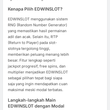
Kenapa Pilih EDWINSLOT?
EDWINSLOT menggunakan sistem
RNG (Random Number Generator)
yang memastikan hasil permainan
adil dan acak. Selain itu, RTP
(Return to Player) pada slot-
slotnya tergolong tinggi,
memberikan peluang menang lebih
besar. Fitur lengkap seperti
jackpot progresif, free spins, dan
multiplier menjadikan EDWINSLOT
sebagai pilihan tepat bagi siapa
saja yang ingin mendapatkan cuan
maksimal meski modal terbatas.
Langkah-langkah Main
EDWINSLOT dengan Modal