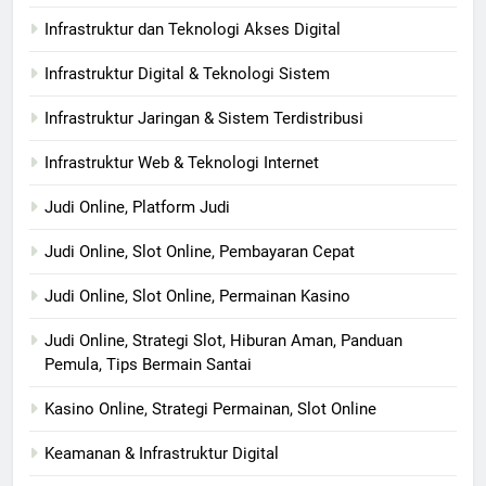
Infrastruktur dan Teknologi Akses Digital
Infrastruktur Digital & Teknologi Sistem
Infrastruktur Jaringan & Sistem Terdistribusi
Infrastruktur Web & Teknologi Internet
Judi Online, Platform Judi
Judi Online, Slot Online, Pembayaran Cepat
Judi Online, Slot Online, Permainan Kasino
Judi Online, Strategi Slot, Hiburan Aman, Panduan
Pemula, Tips Bermain Santai
Kasino Online, Strategi Permainan, Slot Online
Keamanan & Infrastruktur Digital