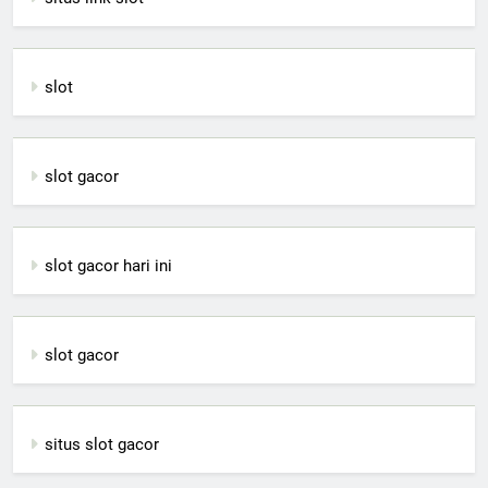
slot
slot gacor
slot gacor hari ini
slot gacor
situs slot gacor