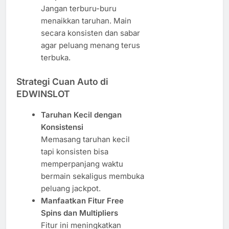
Jangan terburu-buru
menaikkan taruhan. Main
secara konsisten dan sabar
agar peluang menang terus
terbuka.
Strategi Cuan Auto di
EDWINSLOT
Taruhan Kecil dengan
Konsistensi
Memasang taruhan kecil
tapi konsisten bisa
memperpanjang waktu
bermain sekaligus membuka
peluang jackpot.
Manfaatkan Fitur Free
Spins dan Multipliers
Fitur ini meningkatkan