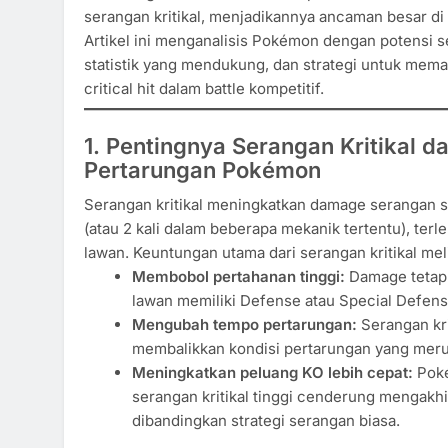
serangan kritikal, menjadikannya ancaman besar d
Artikel ini menganalisis Pokémon dengan potensi ser
statistik yang mendukung, dan strategi untuk mem
critical hit dalam battle kompetitif.
1. Pentingnya Serangan Kritikal d
Pertarungan Pokémon
Serangan kritikal meningkatkan damage serangan st
(atau 2 kali dalam beberapa mekanik tertentu), terl
lawan. Keuntungan utama dari serangan kritikal meli
Membobol pertahanan tinggi:
Damage tetap 
lawan memiliki Defense atau Special Defense
Mengubah tempo pertarungan:
Serangan kri
membalikkan kondisi pertarungan yang meru
Meningkatkan peluang KO lebih cepat:
Pok
serangan kritikal tinggi cenderung mengakhir
dibandingkan strategi serangan biasa.