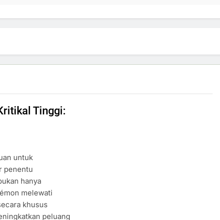
itikal Tinggi:
uan untuk
or penentu
 bukan hanya
kémon melewati
secara khusus
eningkatkan peluang