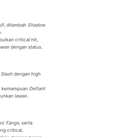
if, ditambah
Shadow
.
kan critical hit,
wan dengan status.
 Slash
dengan high
an kemampuan
Defiant
runkan lawan.
ic Fangs
, serta
g critical.