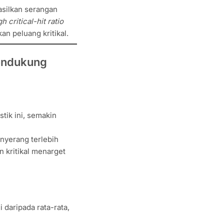
silkan serangan
gh critical-hit ratio
an peluang kritikal.
Mendukung
stik ini, semakin
yerang terlebih
 kritikal menarget
 daripada rata-rata,