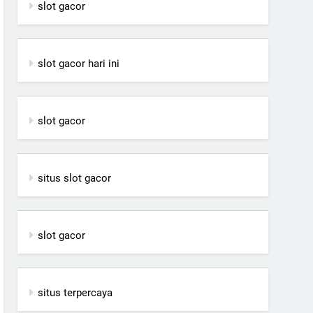
slot gacor
slot gacor hari ini
slot gacor
situs slot gacor
slot gacor
situs terpercaya