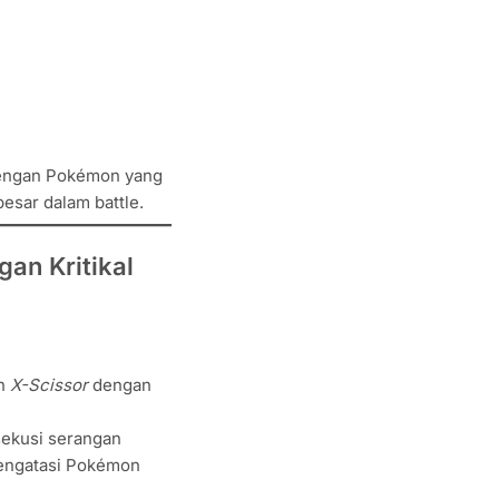
dengan Pokémon yang
esar dalam battle.
an Kritikal
an
X-Scissor
dengan
ekusi serangan
mengatasi Pokémon