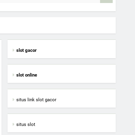
slot gacor
slot online
situs link slot gacor
situs slot