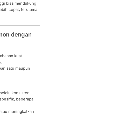
nggi bisa mendukung
bih cepat, terutama
émon dengan
ahanan kuat.
.
wan satu maupun
 selalu konsisten.
pesifik, beberapa
atau meningkatkan