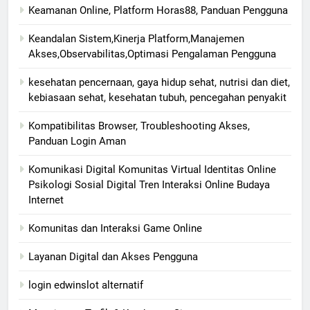
Keamanan Online, Platform Horas88, Panduan Pengguna
Keandalan Sistem,Kinerja Platform,Manajemen
Akses,Observabilitas,Optimasi Pengalaman Pengguna
kesehatan pencernaan, gaya hidup sehat, nutrisi dan diet,
kebiasaan sehat, kesehatan tubuh, pencegahan penyakit
Kompatibilitas Browser, Troubleshooting Akses,
Panduan Login Aman
Komunikasi Digital Komunitas Virtual Identitas Online
Psikologi Sosial Digital Tren Interaksi Online Budaya
Internet
Komunitas dan Interaksi Game Online
Layanan Digital dan Akses Pengguna
login edwinslot alternatif