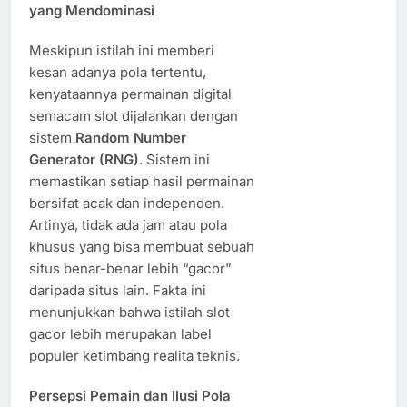
yang Mendominasi
Meskipun istilah ini memberi
kesan adanya pola tertentu,
kenyataannya permainan digital
semacam slot dijalankan dengan
sistem
Random Number
Generator (RNG)
. Sistem ini
memastikan setiap hasil permainan
bersifat acak dan independen.
Artinya, tidak ada jam atau pola
khusus yang bisa membuat sebuah
situs benar-benar lebih “gacor”
daripada situs lain. Fakta ini
menunjukkan bahwa istilah slot
gacor lebih merupakan label
populer ketimbang realita teknis.
Persepsi Pemain dan Ilusi Pola