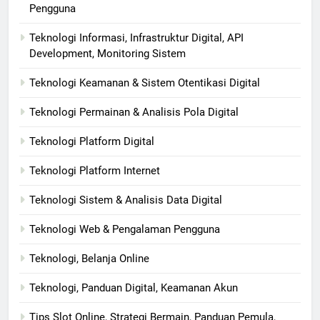
Pengguna
Teknologi Informasi, Infrastruktur Digital, API
Development, Monitoring Sistem
Teknologi Keamanan & Sistem Otentikasi Digital
Teknologi Permainan & Analisis Pola Digital
Teknologi Platform Digital
Teknologi Platform Internet
Teknologi Sistem & Analisis Data Digital
Teknologi Web & Pengalaman Pengguna
Teknologi, Belanja Online
Teknologi, Panduan Digital, Keamanan Akun
Tips Slot Online, Strategi Bermain, Panduan Pemula,