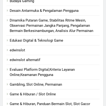
Budaya Gaming
Desain Antarmuka & Pengalaman Pengguna
Dinamika Putaran Game, Stabilitas Ritme Mesin,
Observasi Permainan Jangka Panjang, Pengalaman
Bermain Berkesinambungan, Analisis Alur Permainan
Edukasi Digital & Teknologi Game
edwinslot
edwinslot alternatif
Evaluasi Platform Digital,Kriteria Layanan
Online,Keamanan Pengguna
Gambling, Slot Online, Permainan
Game & Hiburan / Slot Online
Game & Hiburan, Panduan Bermain Slot, Slot Gacor