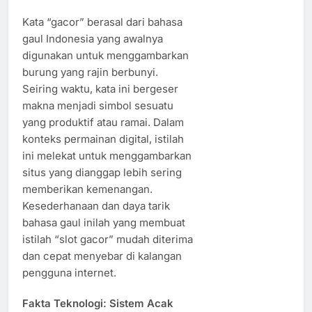
Kata “gacor” berasal dari bahasa
gaul Indonesia yang awalnya
digunakan untuk menggambarkan
burung yang rajin berbunyi.
Seiring waktu, kata ini bergeser
makna menjadi simbol sesuatu
yang produktif atau ramai. Dalam
konteks permainan digital, istilah
ini melekat untuk menggambarkan
situs yang dianggap lebih sering
memberikan kemenangan.
Kesederhanaan dan daya tarik
bahasa gaul inilah yang membuat
istilah “slot gacor” mudah diterima
dan cepat menyebar di kalangan
pengguna internet.
Fakta Teknologi: Sistem Acak