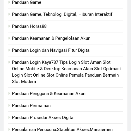
Panduan Game
Panduan Game, Teknologi Digital, Hiburan Interaktif
Panduan Horas88
Panduan Keamanan & Pengelolaan Akun
Panduan Login dan Navigasi Fitur Digital
Panduan Login Kaya787 Tips Login Slot Aman Slot
Online Mobile & Desktop Keamanan Akun Slot Optimasi
Login Slot Online Slot Online Pemula Panduan Bermain
Slot Modern
Panduan Pengguna & Keamanan Akun
Panduan Permainan
Panduan Prosedur Akses Digital
Pengalaman Pengguna,Stabilitas Akses,Manajemen