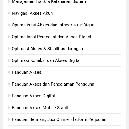
Manajemen Trafik & Ketahanan Sistem
Navigasi Akses Akun
Optimalisasi Akses dan Infrastruktur Digital
Optimalisasi Perangkat dan Akses Digital
Optimasi Akses & Stabilitas Jaringan
Optimasi Koneksi dan Akses Digital
Panduan Akses
Panduan Akses dan Pengalaman Pengguna
Panduan Akses Digital
Panduan Akses Mobile Stabil
Panduan Bermain, Judi Online, Platform Perjudian