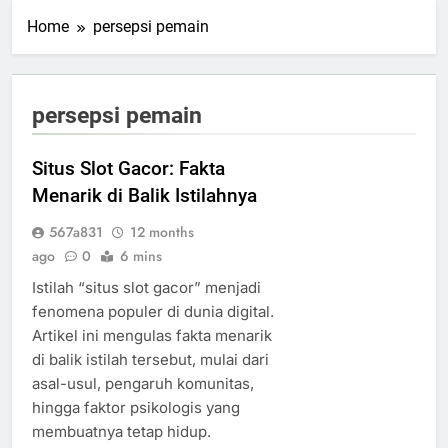
Home
persepsi pemain
persepsi pemain
Situs Slot Gacor: Fakta
Menarik di Balik Istilahnya
567a831
12 months
ago
0
6 mins
Istilah “situs slot gacor” menjadi
fenomena populer di dunia digital.
Artikel ini mengulas fakta menarik
di balik istilah tersebut, mulai dari
asal-usul, pengaruh komunitas,
hingga faktor psikologis yang
membuatnya tetap hidup.