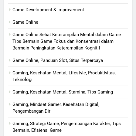
Game Development & Improvement
Game Online
Game Online Sehat Keterampilan Mental dalam Game
Tips Bermain Game Fokus dan Konsentrasi dalam
Bermain Peningkatan Keterampilan Kognitif
Game Online, Panduan Slot, Situs Terpercaya
Gaming, Kesehatan Mental, Lifestyle, Produktivitas,
Teknologi
Gaming, Kesehatan Mental, Stamina, Tips Gaming
Gaming, Mindset Gamer, Kesehatan Digital,
Pengembangan Diri
Gaming, Strategi Game, Pengembangan Karakter, Tips
Bermain, Efisiensi Game