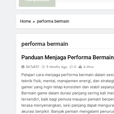
Home
performa bermain
performa bermain
Panduan Menjaga Performa Bermain 
567a831
9 Months Ago
0
6 Mins
Pelajari cara menjaga performa bermain dalam sesi
teknik fisik, mental, manajemen energi, dan strate
gamer yang ingin tetap konsisten dan stabil sepan
Bermain game dalam durasi panjang sering kali men
tersendiri, baik bagi pemula maupun pemain berp
terasa menyenangkan, sesi panjang dapat menguras
akurasi berpikir. Banyak pemain mengalami penuru