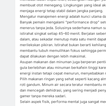
membuat otot menegang. Lingkungan yang ideal 
menjaga energi tetap stabil dalam jangka panjang.
Mengatur manajemen energi adalah kunci utama da
Banyak pemain mengalami “performance drop” sete
menerus tanpa jeda. Solusinya sederhana namun san
istirahat singkat setiap 45–60 menit. Berjalan sebe
dalam, atau sekadar menutup mata satu menit dap
merilekskan pikiran. Istirahat bukan berarti kehil
membantu tubuh memulihkan fokus sehingga perma
dapat dilakukan dengan lebih maksimal.
Asupan makanan dan minuman juga berperan pentin
gula berlebihan atau minuman berkafein tinggi ka
energi instan tetapi cepat menurun, menyebabkan 
Pilih makanan ringan yang sehat seperti kacang al
roti gandum. Minum air secara teratur membantu m
dan mencegah dehidrasi, yang sering menjadi pen
gamer tanpa mereka sadari.
Selain aspek fisik, performa mental juga sangat m