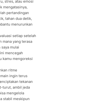
u, stres, atau emosi
uk mengatasinya,
elah pertandingan
k, tahan dua detik,
embantu menurunkan
valuasi setiap setelah
an mana yang terasa
 saya mulai
 ini mencegah
tu kamu mengoreksi
nkan ritme
main ingin terus
menciptakan tekanan
-turut, ambil jeda
bisa mengelola
a stabil meskipun