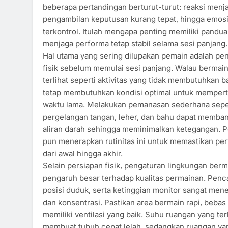
beberapa pertandingan berturut-turut: reaksi menja
pengambilan keputusan kurang tepat, hingga emos
terkontrol. Itulah mengapa penting memiliki pandu
menjaga performa tetap stabil selama sesi panjang.
Hal utama yang sering dilupakan pemain adalah pe
fisik sebelum memulai sesi panjang. Walau bermai
terlihat seperti aktivitas yang tidak membutuhkan 
tetap membutuhkan kondisi optimal untuk memper
waktu lama. Melakukan pemanasan sederhana seper
pergelangan tangan, leher, dan bahu dapat memba
aliran darah sehingga meminimalkan ketegangan. P
pun menerapkan rutinitas ini untuk memastikan per
dari awal hingga akhir.
Selain persiapan fisik, pengaturan lingkungan berm
pengaruh besar terhadap kualitas permainan. Penc
posisi duduk, serta ketinggian monitor sangat me
dan konsentrasi. Pastikan area bermain rapi, beba
memiliki ventilasi yang baik. Suhu ruangan yang ter
membuat tubuh cepat lelah, sedangkan ruangan yang