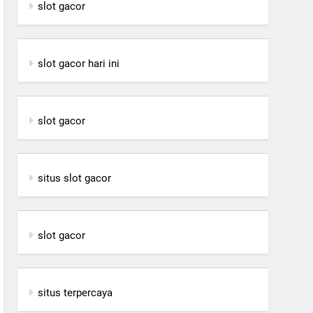
slot gacor
slot gacor hari ini
slot gacor
situs slot gacor
slot gacor
situs terpercaya