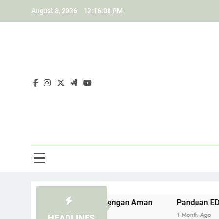
Skip
August 8, 2026
12:16:09 PM
to
content
Ent
Temukan A
D Link Alternatif dengan Aman
Panduan EDWINSLOT Lo
1 Month Ago
HEADLINES