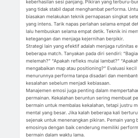
keberhasilan sesi panjang. Pikiran yang terburu-bur
yang tidak stabil dapat menghambat performa. Unt
biasakan melakukan teknik pernapasan singkat set
yang intens. Tarik napas perlahan selama empat deti
lalu hembuskan selama empat detik. Teknik ini m
ketegangan dan menjaga kejernihan berpikir.
Strategi lain yang efektif adalah menjaga rutinitas e
beberapa match. Tanyakan pada diri sendiri: “Bagi
melemah?” “Apakah refleks mulai lambat?” “Apakah
mengabaikan map atau positioning?” Evaluasi kecil
menurunnya performa tanpa disadari dan memban
kesalahan sebelum menjadi kebiasaan.
Manajemen emosi juga penting dalam mempertaha
permainan. Kekalahan beruntun sering membuat pe
bermain untuk membalas kekalahan, tetapi justru 
mental yang besar. Jika kalah beberapa kali berturut
sejenak untuk menenangkan pikiran. Pemain yang 
emosinya dengan baik cenderung memiliki perform
bermain dalam waktu lama.