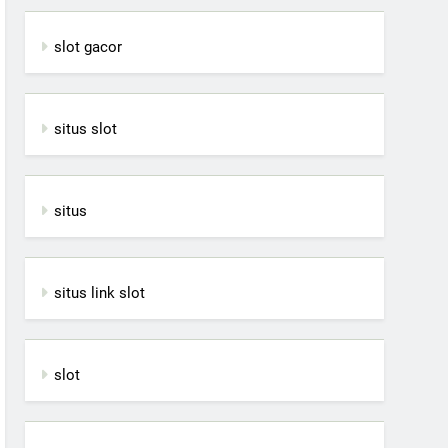
slot gacor
situs slot
situs
situs link slot
slot