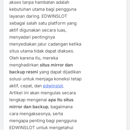
akses tanpa hambatan adalah
kebutuhan utama bagi pengguna
layanan daring. EDWINSLOT
sebagai salah satu platform yang
aktif digunakan secara luas,
menyadari pentingnya
menyediakan jalur cadangan ketika
situs utama tidak dapat diakses.
Oleh karena itu, mereka
menghadirkan
situs mirror dan
backup resmi
yang dapat dijadikan
solusi untuk menjaga koneksi tetap
aktif, cepat, dan
edwinslot
.
Artikel ini akan mengulas secara
lengkap mengenai
apa itu situs
mirror dan backup
, bagaimana
cara mengaksesnya, serta
mengapa penting bagi pengguna
EDWINSLOT untuk mengetahui