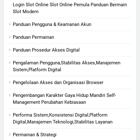
Login Slot Online Slot Online Pemula Panduan Bermain
Slot Modern
Panduan Pengguna & Keamanan Akun
Panduan Permainan
Panduan Prosedur Akses Digital
Pengalaman Pengguna,Stabilitas Akses,Manajemen
Sistem,Platform Digital
Pengelolaan Akses dan Organisasi Browser
Pengembangan Karakter Gaya Hidup Mandiri Self-
Management Perubahan Kebiasaan
Performa Sistem,Konsistensi Digital,Platform
Digital,Manajemen Teknologi,Stabilitas Layanan
Permainan & Strategi