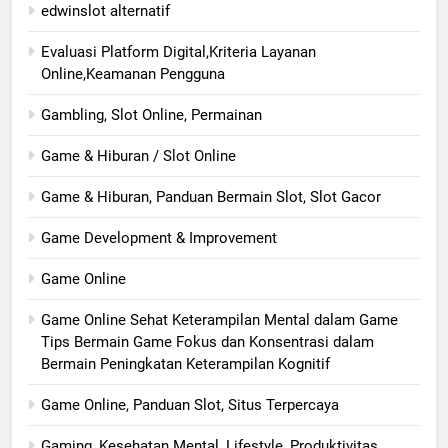
edwinslot alternatif
Evaluasi Platform Digital,Kriteria Layanan
Online,Keamanan Pengguna
Gambling, Slot Online, Permainan
Game & Hiburan / Slot Online
Game & Hiburan, Panduan Bermain Slot, Slot Gacor
Game Development & Improvement
Game Online
Game Online Sehat Keterampilan Mental dalam Game
Tips Bermain Game Fokus dan Konsentrasi dalam
Bermain Peningkatan Keterampilan Kognitif
Game Online, Panduan Slot, Situs Terpercaya
Gaming, Kesehatan Mental, Lifestyle, Produktivitas,