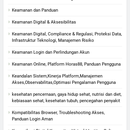
Keamanan dan Panduan
Keamanan Digital & Aksesibilitas
Keamanan Digital, Compliance & Regulasi, Proteksi Data,
Infrastruktur Teknologi, Manajemen Risiko
Keamanan Login dan Perlindungan Akun
Keamanan Online, Platform Horas88, Panduan Pengguna
Keandalan Sistem,Kinerja Platform,Manajemen
Akses,Observabilitas,Optimasi Pengalaman Pengguna
kesehatan pencernaan, gaya hidup sehat, nutrisi dan diet,
kebiasaan sehat, kesehatan tubuh, pencegahan penyakit
Kompatibilitas Browser, Troubleshooting Akses,
Panduan Login Aman