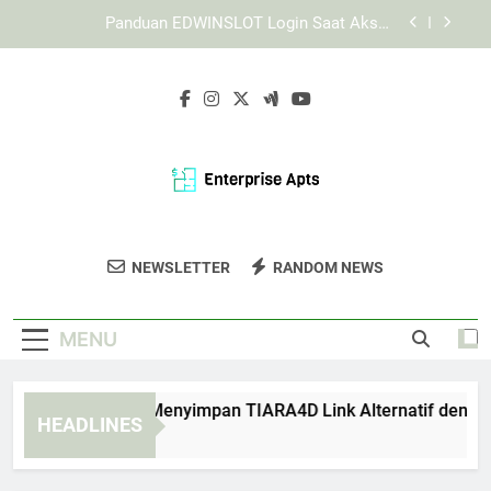
Skip
Login Edwinslot Resmi untuk Akses yang Lebih
to
Terarah dan Aman
content
Lebah4D Login Cepat dengan Sistem yang Mudah
Dipahami
Panduan Praktis Menyimpan TIARA4D Link
Alternatif dengan Aman
Panduan EDWINSLOT Login Saat Akses
Mengalami Gangguan Sementara
Login Edwinslot Resmi untuk Akses yang Lebih
Terarah dan Aman
Enterprise Apts
Temukan Apartemen Nyaman Dan Strategis
Lebah4D Login Cepat dengan Sistem yang Mudah
NEWSLETTER
RANDOM NEWS
Dipahami
Dengan Fasilitas Terbaik Di Enterprise Apts.
MENU
nduan Praktis Menyimpan TIARA4D Link Alternatif dengan A
HEADLINES
Weeks Ago