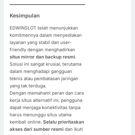
Kesimpulan
EDWINSLOT telah menunjukkan
komitmennya dalam menyediakan
layanan yang stabil dan user-
friendly dengan menghadirkan
situs mirror dan backup resmi
.
Solusi ini sangat krusial, terutama
dalam menghadapi gangguan
teknis atau pembatasan jaringan
yang tak terduga.
Dengan memahami peran dan cara
kerja situs alternatif ini, pengguna
dapat menjaga konektivitas tanpa
harus menunggu situs utama
kembali online.
Selalu prioritaskan
akses dari sumber resmi
dan ikuti