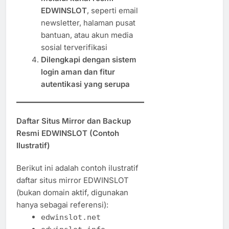
EDWINSLOT
, seperti email
newsletter, halaman pusat
bantuan, atau akun media
sosial terverifikasi
Dilengkapi dengan sistem
login aman dan fitur
autentikasi yang serupa
Daftar Situs Mirror dan Backup
Resmi EDWINSLOT (Contoh
Ilustratif)
Berikut ini adalah contoh ilustratif
daftar situs mirror EDWINSLOT
(bukan domain aktif, digunakan
hanya sebagai referensi):
edwinslot.net