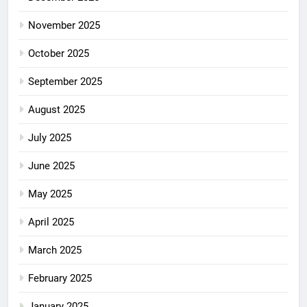
November 2025
October 2025
September 2025
August 2025
July 2025
June 2025
May 2025
April 2025
March 2025
February 2025
January 2025