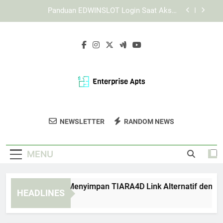
Skip
Login Edwinslot Resmi untuk Akses yang Lebih
to
Terarah dan Aman
content
Lebah4D Login Cepat dengan Sistem yang Mudah
Dipahami
Panduan Praktis Menyimpan TIARA4D Link
Alternatif dengan Aman
Panduan EDWINSLOT Login Saat Akses
Mengalami Gangguan Sementara
Login Edwinslot Resmi untuk Akses yang Lebih
Terarah dan Aman
Enterprise Apts
Temukan Apartemen Nyaman Dan Strategis
Lebah4D Login Cepat dengan Sistem yang Mudah
NEWSLETTER
RANDOM NEWS
Dipahami
Dengan Fasilitas Terbaik Di Enterprise Apts.
MENU
nduan Praktis Menyimpan TIARA4D Link Alternatif dengan A
HEADLINES
Weeks Ago