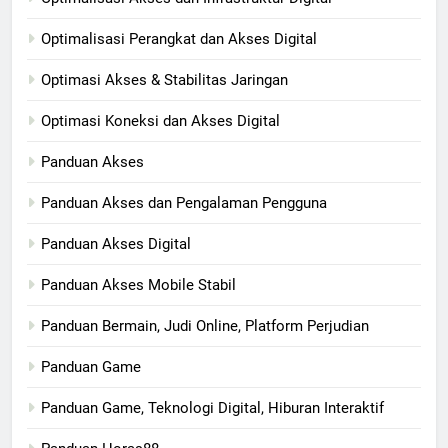
Optimalisasi Perangkat dan Akses Digital
Optimasi Akses & Stabilitas Jaringan
Optimasi Koneksi dan Akses Digital
Panduan Akses
Panduan Akses dan Pengalaman Pengguna
Panduan Akses Digital
Panduan Akses Mobile Stabil
Panduan Bermain, Judi Online, Platform Perjudian
Panduan Game
Panduan Game, Teknologi Digital, Hiburan Interaktif