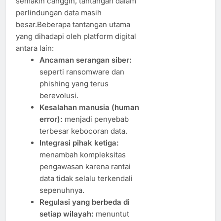
semakin canggih, tantangan dalam
perlindungan data masih
besar.Beberapa tantangan utama
yang dihadapi oleh platform digital
antara lain:
Ancaman serangan siber:
seperti ransomware dan
phishing yang terus
berevolusi.
Kesalahan manusia (human
error):
menjadi penyebab
terbesar kebocoran data.
Integrasi pihak ketiga:
menambah kompleksitas
pengawasan karena rantai
data tidak selalu terkendali
sepenuhnya.
Regulasi yang berbeda di
setiap wilayah:
menuntut