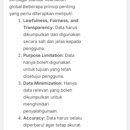
global.Beberapa prinsip penting
yang perlu diterapkan meliputi:
Lawfulness, Fairness, and
Transparency:
Data harus
dikumpulkan dan digunakan
secara sah dan jelas kepada
pengguna.
Purpose Limitation:
Data
hanya boleh digunakan
untuk tujuan yang telah
disetujui pengguna.
Data Minimization:
Hanya
data relevan yang boleh
dikumpulkan untuk
menghindari
penyalahgunaan.
Accuracy:
Data harus selalu
diperbarui agar tetap akurat.