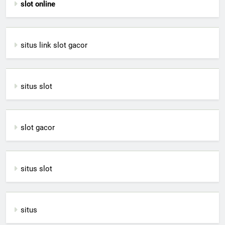
slot online
situs link slot gacor
situs slot
slot gacor
situs slot
situs