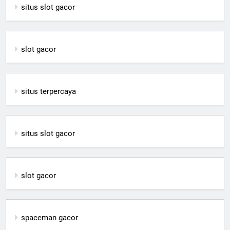
situs slot gacor
slot gacor
situs terpercaya
situs slot gacor
slot gacor
spaceman gacor