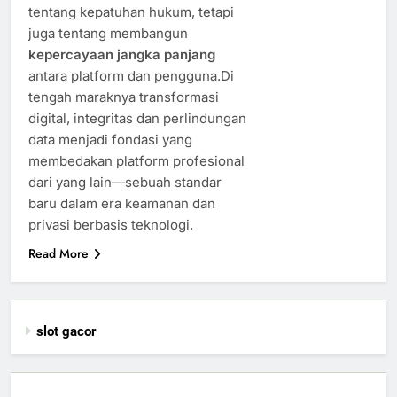
tentang kepatuhan hukum, tetapi
juga tentang membangun
kepercayaan jangka panjang
antara platform dan pengguna.Di
tengah maraknya transformasi
digital, integritas dan perlindungan
data menjadi fondasi yang
membedakan platform profesional
dari yang lain—sebuah standar
baru dalam era keamanan dan
privasi berbasis teknologi.
Read More
slot gacor