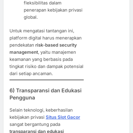
fleksibilitas dalam
penerapan kebijakan privasi
global.
Untuk mengatasi tantangan ini,
platform digital harus menerapkan
pendekatan
risk-based security
management
, yaitu manajemen
keamanan yang berbasis pada
tingkat risiko dan dampak potensial
dari setiap ancaman.
6) Transparansi dan Edukasi
Pengguna
Selain teknologi, keberhasilan
kebijakan privasi
Situs Slot Gacor
sangat bergantung pada
transparansi dan edukasi