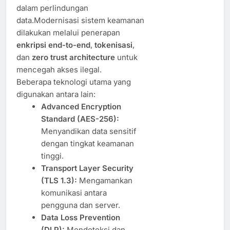
dalam perlindungan
data.Modernisasi sistem keamanan
dilakukan melalui penerapan
enkripsi end-to-end
,
tokenisasi
,
dan
zero trust architecture
untuk
mencegah akses ilegal.
Beberapa teknologi utama yang
digunakan antara lain:
Advanced Encryption
Standard (AES-256):
Menyandikan data sensitif
dengan tingkat keamanan
tinggi.
Transport Layer Security
(TLS 1.3):
Mengamankan
komunikasi antara
pengguna dan server.
Data Loss Prevention
(DLP):
Mendeteksi dan