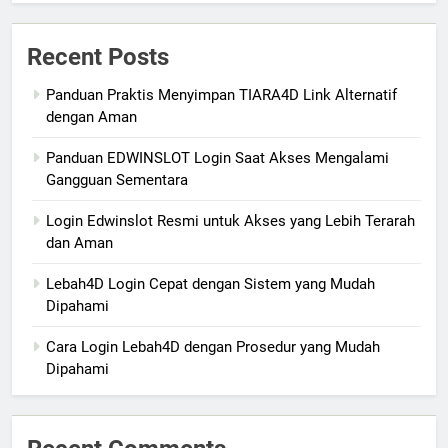
Recent Posts
Panduan Praktis Menyimpan TIARA4D Link Alternatif
dengan Aman
Panduan EDWINSLOT Login Saat Akses Mengalami
Gangguan Sementara
Login Edwinslot Resmi untuk Akses yang Lebih Terarah
dan Aman
Lebah4D Login Cepat dengan Sistem yang Mudah
Dipahami
Cara Login Lebah4D dengan Prosedur yang Mudah
Dipahami