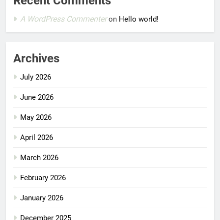
Recent Comments
A WordPress Commenter
on
Hello world!
Archives
July 2026
June 2026
May 2026
April 2026
March 2026
February 2026
January 2026
December 2025