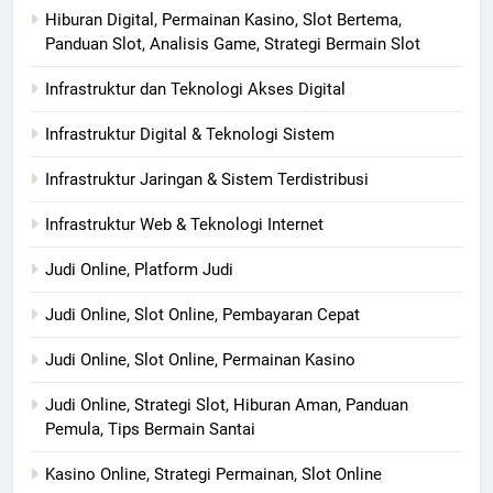
Hiburan Digital, Permainan Kasino, Slot Bertema,
Panduan Slot, Analisis Game, Strategi Bermain Slot
Infrastruktur dan Teknologi Akses Digital
Infrastruktur Digital & Teknologi Sistem
Infrastruktur Jaringan & Sistem Terdistribusi
Infrastruktur Web & Teknologi Internet
Judi Online, Platform Judi
Judi Online, Slot Online, Pembayaran Cepat
Judi Online, Slot Online, Permainan Kasino
Judi Online, Strategi Slot, Hiburan Aman, Panduan
Pemula, Tips Bermain Santai
Kasino Online, Strategi Permainan, Slot Online