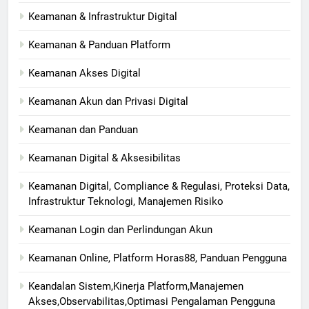
Keamanan & Infrastruktur Digital
Keamanan & Panduan Platform
Keamanan Akses Digital
Keamanan Akun dan Privasi Digital
Keamanan dan Panduan
Keamanan Digital & Aksesibilitas
Keamanan Digital, Compliance & Regulasi, Proteksi Data,
Infrastruktur Teknologi, Manajemen Risiko
Keamanan Login dan Perlindungan Akun
Keamanan Online, Platform Horas88, Panduan Pengguna
Keandalan Sistem,Kinerja Platform,Manajemen
Akses,Observabilitas,Optimasi Pengalaman Pengguna