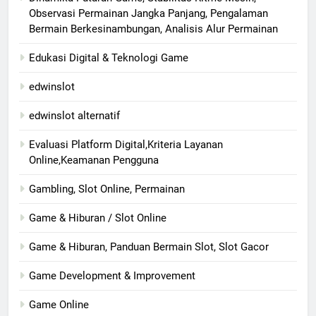
Observasi Permainan Jangka Panjang, Pengalaman
Bermain Berkesinambungan, Analisis Alur Permainan
Edukasi Digital & Teknologi Game
edwinslot
edwinslot alternatif
Evaluasi Platform Digital,Kriteria Layanan
Online,Keamanan Pengguna
Gambling, Slot Online, Permainan
Game & Hiburan / Slot Online
Game & Hiburan, Panduan Bermain Slot, Slot Gacor
Game Development & Improvement
Game Online