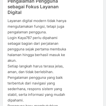
Pengalaman Pengguna
sebagai Fokus Layanan
Digital
Layanan digital modern tidak hanya
mengutamakan fungsi, tetapi juga
pengalaman pengguna.
Login Kaya787 perlu dipahami
sebagai bagian dari perjalanan
pengguna sejak pertama membuka
halaman hingga berhasil masuk ke
akun.
Setiap langkah harus terasa jelas,
aman, dan tidak berlebihan.
Pengalaman pengguna yang baik
terbentuk dari navigasi yang
sederhana, respons sistem yang
stabil, serta informasi yang mudah
dipahami.
Pengguna baru membutuhkan