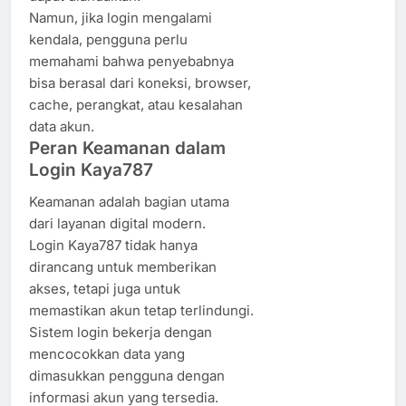
Namun, jika login mengalami
kendala, pengguna perlu
memahami bahwa penyebabnya
bisa berasal dari koneksi, browser,
cache, perangkat, atau kesalahan
data akun.
Peran Keamanan dalam
Login Kaya787
Keamanan adalah bagian utama
dari layanan digital modern.
Login Kaya787 tidak hanya
dirancang untuk memberikan
akses, tetapi juga untuk
memastikan akun tetap terlindungi.
Sistem login bekerja dengan
mencocokkan data yang
dimasukkan pengguna dengan
informasi akun yang tersedia.