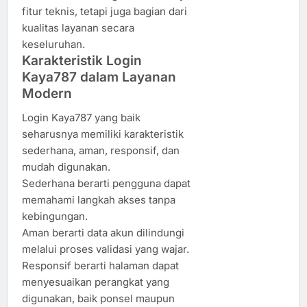
fitur teknis, tetapi juga bagian dari
kualitas layanan secara
keseluruhan.
Karakteristik Login
Kaya787 dalam Layanan
Modern
Login Kaya787 yang baik
seharusnya memiliki karakteristik
sederhana, aman, responsif, dan
mudah digunakan.
Sederhana berarti pengguna dapat
memahami langkah akses tanpa
kebingungan.
Aman berarti data akun dilindungi
melalui proses validasi yang wajar.
Responsif berarti halaman dapat
menyesuaikan perangkat yang
digunakan, baik ponsel maupun