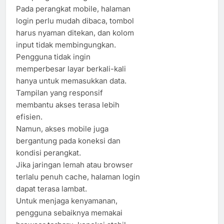
Pada perangkat mobile, halaman
login perlu mudah dibaca, tombol
harus nyaman ditekan, dan kolom
input tidak membingungkan.
Pengguna tidak ingin
memperbesar layar berkali-kali
hanya untuk memasukkan data.
Tampilan yang responsif
membantu akses terasa lebih
efisien.
Namun, akses mobile juga
bergantung pada koneksi dan
kondisi perangkat.
Jika jaringan lemah atau browser
terlalu penuh cache, halaman login
dapat terasa lambat.
Untuk menjaga kenyamanan,
pengguna sebaiknya memakai