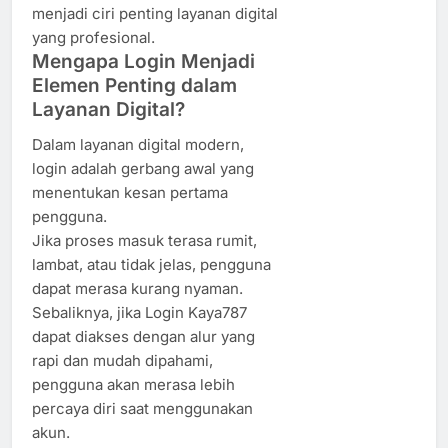
menjadi ciri penting layanan digital
yang profesional.
Mengapa Login Menjadi
Elemen Penting dalam
Layanan Digital?
Dalam layanan digital modern,
login adalah gerbang awal yang
menentukan kesan pertama
pengguna.
Jika proses masuk terasa rumit,
lambat, atau tidak jelas, pengguna
dapat merasa kurang nyaman.
Sebaliknya, jika Login Kaya787
dapat diakses dengan alur yang
rapi dan mudah dipahami,
pengguna akan merasa lebih
percaya diri saat menggunakan
akun.