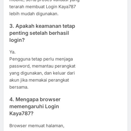
terarah membuat Login Kaya787
lebih mudah digunakan.
3. Apakah keamanan tetap
penting setelah berhasil
login?
Ya.
Pengguna tetap perlu menjaga
password, memantau perangkat
yang digunakan, dan keluar dari
akun jika memakai perangkat
bersama.
4. Mengapa browser
memengaruhi Login
Kaya787?
Browser memuat halaman,