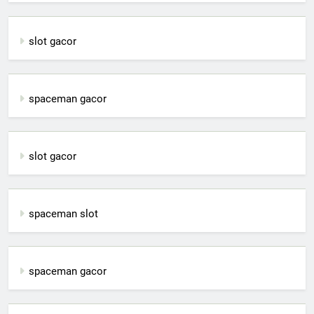
slot gacor
spaceman gacor
slot gacor
spaceman slot
spaceman gacor