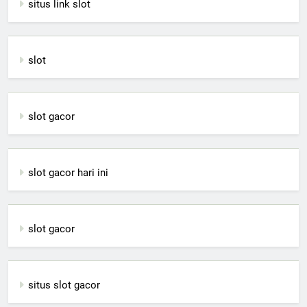
situs link slot
slot
slot gacor
slot gacor hari ini
slot gacor
situs slot gacor