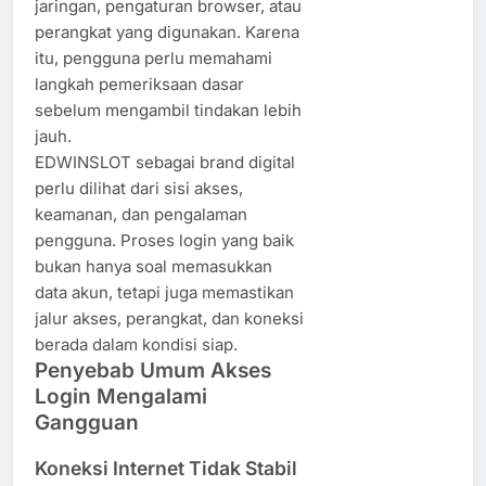
jaringan, pengaturan browser, atau
perangkat yang digunakan. Karena
itu, pengguna perlu memahami
langkah pemeriksaan dasar
sebelum mengambil tindakan lebih
jauh.
EDWINSLOT sebagai brand digital
perlu dilihat dari sisi akses,
keamanan, dan pengalaman
pengguna. Proses login yang baik
bukan hanya soal memasukkan
data akun, tetapi juga memastikan
jalur akses, perangkat, dan koneksi
berada dalam kondisi siap.
Penyebab Umum Akses
Login Mengalami
Gangguan
Koneksi Internet Tidak Stabil