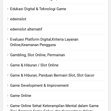
Edukasi Digital & Teknologi Game
edwinslot
edwinslot alternatif
Evaluasi Platform Digital,Kriteria Layanan
Online,Keamanan Pengguna
Gambling, Slot Online, Permainan
Game & Hiburan / Slot Online
Game & Hiburan, Panduan Bermain Slot, Slot Gacor
Game Development & Improvement
Game Online
Game Online Sehat Keterampilan Mental dalam Game