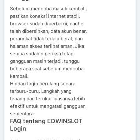
Sebelum mencoba masuk kembali,
pastikan koneksi internet stabil,
browser sudah diperbarui, cache
telah dibersihkan, data akun benar,
perangkat tidak terlalu berat, dan
halaman akses terlihat aman. Jika
semua sudah diperiksa tetapi
gangguan masih terjadi, tunggu
beberapa saat sebelum mencoba
kembali.
Hindari login berulang secara
terburu-buru. Langkah yang
tenang dan terukur biasanya lebih
efektif untuk mengatasi gangguan
sementara.
FAQ tentang EDWINSLOT
Login