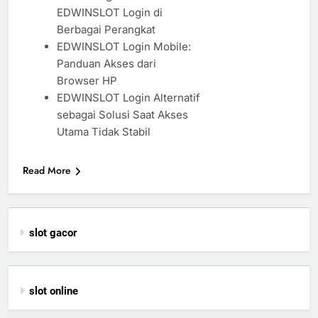
EDWINSLOT Login di
Berbagai Perangkat
EDWINSLOT Login Mobile:
Panduan Akses dari
Browser HP
EDWINSLOT Login Alternatif
sebagai Solusi Saat Akses
Utama Tidak Stabil
Read More
slot gacor
slot online