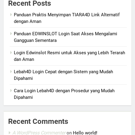
Recent Posts
Panduan Praktis Menyimpan TIARA4D Link Alternatif
dengan Aman
Panduan EDWINSLOT Login Saat Akses Mengalami
Gangguan Sementara
Login Edwinslot Resmi untuk Akses yang Lebih Terarah
dan Aman
Lebah4D Login Cepat dengan Sistem yang Mudah
Dipahami
Cara Login Lebah4D dengan Prosedur yang Mudah
Dipahami
Recent Comments
A WordPress Commenter
on
Hello world!