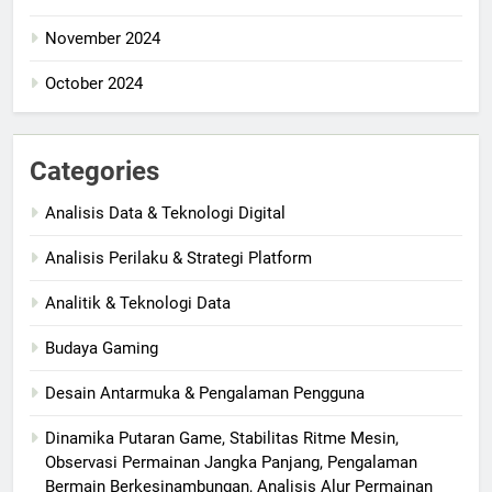
November 2024
October 2024
Categories
Analisis Data & Teknologi Digital
Analisis Perilaku & Strategi Platform
Analitik & Teknologi Data
Budaya Gaming
Desain Antarmuka & Pengalaman Pengguna
Dinamika Putaran Game, Stabilitas Ritme Mesin,
Observasi Permainan Jangka Panjang, Pengalaman
Bermain Berkesinambungan, Analisis Alur Permainan