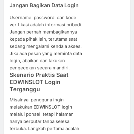
Jangan Bagikan Data Login
Username, password, dan kode
verifikasi adalah informasi pribadi.
Jangan pernah membagikannya
kepada pihak lain, terutama saat
sedang mengalami kendala akses.
Jika ada pesan yang meminta data
login, abaikan dan lakukan
pengecekan secara mandiri.
Skenario Praktis Saat
EDWINSLOT Login
Terganggu
Misalnya, pengguna ingin
melakukan
EDWINSLOT login
melalui ponsel, tetapi halaman
hanya berputar tanpa selesai
terbuka. Langkah pertama adalah