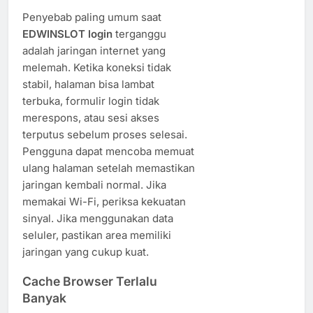
Penyebab paling umum saat
EDWINSLOT login
terganggu
adalah jaringan internet yang
melemah. Ketika koneksi tidak
stabil, halaman bisa lambat
terbuka, formulir login tidak
merespons, atau sesi akses
terputus sebelum proses selesai.
Pengguna dapat mencoba memuat
ulang halaman setelah memastikan
jaringan kembali normal. Jika
memakai Wi-Fi, periksa kekuatan
sinyal. Jika menggunakan data
seluler, pastikan area memiliki
jaringan yang cukup kuat.
Cache Browser Terlalu
Banyak