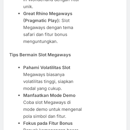
unik.
Great Rhino Megaways
(Pragmatic Play):
Slot
Megaways dengan tema
safari dan fitur bonus
menguntungkan.
Tips Bermain Slot Megaways
Pahami Volatilitas Slot
Megaways biasanya
volatilitas tinggi, siapkan
modal yang cukup.
Manfaatkan Mode Demo
Coba slot Megaways di
mode demo untuk mengenal
pola simbol dan fitur.
Fokus pada Fitur Bonus