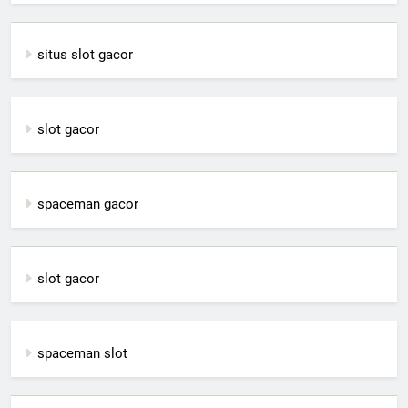
situs slot gacor
slot gacor
spaceman gacor
slot gacor
spaceman slot