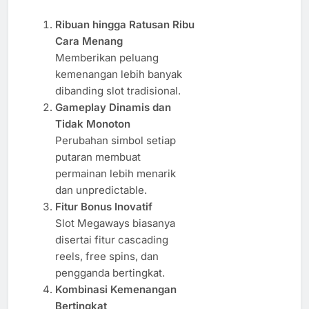
Ribuan hingga Ratusan Ribu
Cara Menang
Memberikan peluang
kemenangan lebih banyak
dibanding slot tradisional.
Gameplay Dinamis dan
Tidak Monoton
Perubahan simbol setiap
putaran membuat
permainan lebih menarik
dan unpredictable.
Fitur Bonus Inovatif
Slot Megaways biasanya
disertai fitur cascading
reels, free spins, dan
pengganda bertingkat.
Kombinasi Kemenangan
Bertingkat