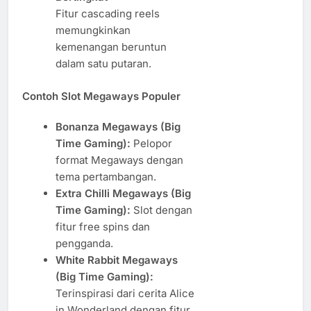
Fitur cascading reels
memungkinkan
kemenangan beruntun
dalam satu putaran.
Contoh Slot Megaways Populer
Bonanza Megaways (Big
Time Gaming):
Pelopor
format Megaways dengan
tema pertambangan.
Extra Chilli Megaways (Big
Time Gaming):
Slot dengan
fitur free spins dan
pengganda.
White Rabbit Megaways
(Big Time Gaming):
Terinspirasi dari cerita Alice
in Wonderland dengan fitur