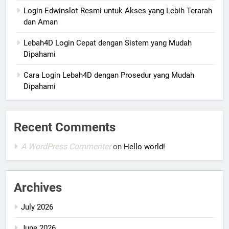
Login Edwinslot Resmi untuk Akses yang Lebih Terarah
dan Aman
Lebah4D Login Cepat dengan Sistem yang Mudah
Dipahami
Cara Login Lebah4D dengan Prosedur yang Mudah
Dipahami
Recent Comments
A WordPress Commenter
on
Hello world!
Archives
July 2026
June 2026