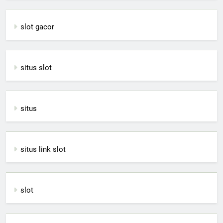
slot gacor
situs slot
situs
situs link slot
slot