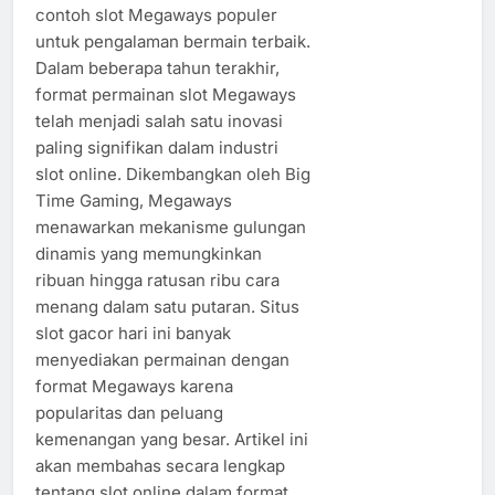
contoh slot Megaways populer
untuk pengalaman bermain terbaik.
Dalam beberapa tahun terakhir,
format permainan slot Megaways
telah menjadi salah satu inovasi
paling signifikan dalam industri
slot online. Dikembangkan oleh Big
Time Gaming, Megaways
menawarkan mekanisme gulungan
dinamis yang memungkinkan
ribuan hingga ratusan ribu cara
menang dalam satu putaran. Situs
slot gacor hari ini banyak
menyediakan permainan dengan
format Megaways karena
popularitas dan peluang
kemenangan yang besar. Artikel ini
akan membahas secara lengkap
tentang slot online dalam format