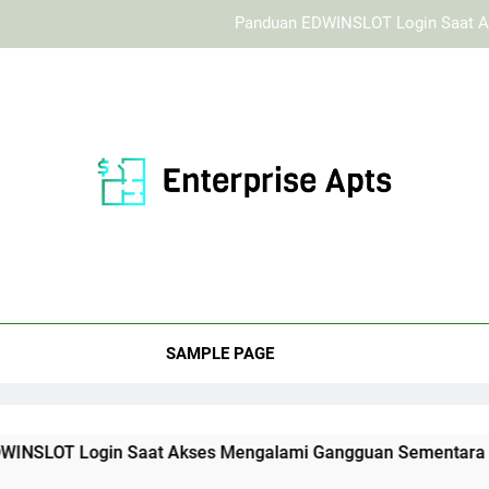
Panduan EDWINSLOT Login Saat A
Login Edwinslot Resmi unt
Lebah4D Login Cepa
Panduan Praktis Menyimpan 
Panduan EDWINSLOT Login Saat A
Login Edwinslot Resmi unt
erprise Apts
partemen Nyaman Dan Strategis Dengan Fasilitas Terbaik Di En
Lebah4D Login Cepa
SAMPLE PAGE
gin Saat Akses Mengalami Gangguan Sementara
Login
2 Mont