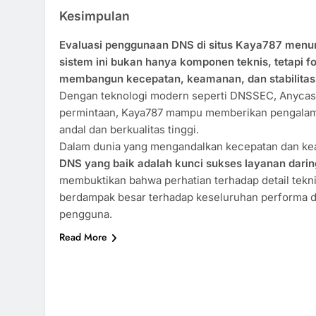
Kesimpulan
Evaluasi penggunaan DNS di situs Kaya787 men
sistem ini bukan hanya komponen teknis, tetapi f
membangun kecepatan, keamanan, dan stabilitas l
Dengan teknologi modern seperti DNSSEC, Anycast
permintaan, Kaya787 mampu memberikan pengala
andal dan berkualitas tinggi.
Dalam dunia yang mengandalkan kecepatan dan k
DNS yang baik adalah kunci sukses layanan darin
membuktikan bahwa perhatian terhadap detail tekn
berdampak besar terhadap keseluruhan performa 
pengguna.
Read More