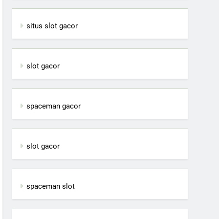
situs slot gacor
slot gacor
spaceman gacor
slot gacor
spaceman slot