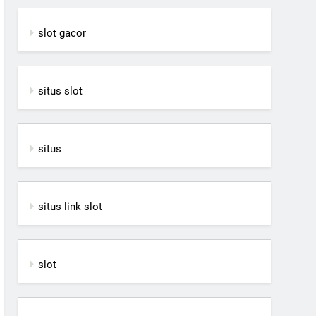
slot gacor
situs slot
situs
situs link slot
slot