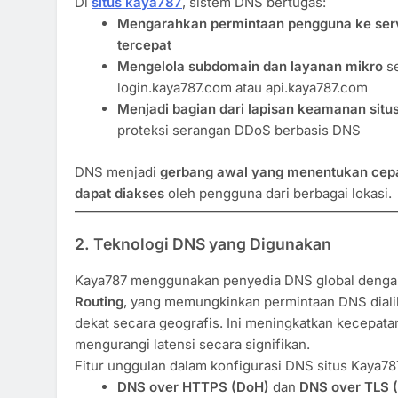
Di
situs kaya787
, sistem DNS bertugas:
Mengarahkan permintaan pengguna ke serv
tercepat
Mengelola subdomain dan layanan mikro
se
login.kaya787.com atau api.kaya787.com
Menjadi bagian dari lapisan keamanan situ
proteksi serangan DDoS berbasis DNS
DNS menjadi
gerbang awal yang menentukan cepat
dapat diakses
oleh pengguna dari berbagai lokasi.
2. Teknologi DNS yang Digunakan
Kaya787 menggunakan penyedia DNS global deng
Routing
, yang memungkinkan permintaan DNS dialih
dekat secara geografis. Ini meningkatkan kecepata
mengurangi latensi secara signifikan.
Fitur unggulan dalam konfigurasi DNS situs Kaya787
DNS over HTTPS (DoH)
dan
DNS over TLS 