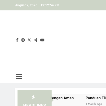
Skip
August 7, 2026
12:12:55 PM
to
content
Ent
Temukan A
D Link Alternatif dengan Aman
Panduan EDWINSLOT Lo
1 Month Ago
HEADLINES