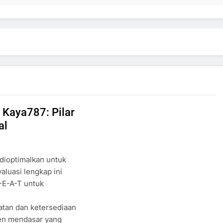
 Kaya787: Pilar
al
dioptimalkan untuk
aluasi lengkap ini
E-E-A-T untuk
atan dan ketersediaan
en mendasar yang