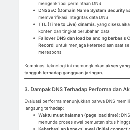
mengenkripsi permintaan DNS
DNSSEC (Domain Name System Security Ex
memverifikasi integritas data DNS
TTL (Time to Live) dinamis
, yang disesuaik
konten dan tingkat perubahan data
Failover DNS dan load balancing berbasis
Record
, untuk menjaga ketersediaan saat se
merespons
Kombinasi teknologi ini memungkinkan
akses yang
tangguh terhadap gangguan jaringan.
3. Dampak DNS Terhadap Performa dan Aks
Evaluasi performa menunjukkan bahwa DNS memilik
langsung terhadap:
Waktu muat halaman (page load time)
: DNS
menunda proses awal pemuatan situs hingga
Keberhasilan koneksi awal (initial connecti