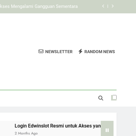
kses Mengalami Gangguan Sementara
uk Akses yang Lebih Terarah dan Aman
t dengan Sistem yang Mudah Dipahami
TIARA4D Link Alternatif dengan Aman
NEWSLETTER
RANDOM NEWS
kses Mengalami Gangguan Sementara
uk Akses yang Lebih Terarah dan Aman
terprise Apts.
t dengan Sistem yang Mudah Dipahami
 Edwinslot Resmi untuk Akses yang Lebih Terarah dan Aman
hs Ago