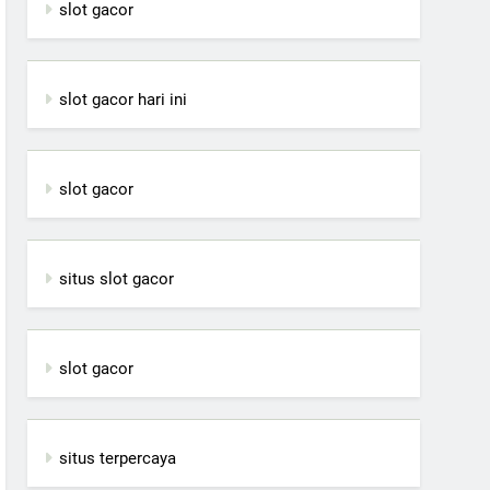
slot gacor
slot gacor hari ini
slot gacor
situs slot gacor
slot gacor
situs terpercaya