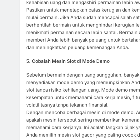
kehabisan uang dan mengakhiri permainan lebih aw
Pastikan untuk menetapkan batas kerugian dan k
mulai bermain. Jika Anda sudah mencapai salah sat
berhentilah bermain untuk menghindari kerugian leb
menikmati permainan secara lebih santai. Bermain 
memberi Anda lebih banyak peluang untuk bertaha
dan meningkatkan peluang kemenangan Anda.
5.
Cobalah Mesin Slot di Mode Demo
Sebelum bermain dengan uang sungguhan, banyak 
menyediakan mode demo yang memungkinkan And
slot tanpa risiko kehilangan uang. Mode demo mem
kesempatan untuk memahami cara kerja mesin, fitur
volatilitasnya tanpa tekanan finansial.
Dengan mencoba berbagai mesin di mode demo, A
apakah mesin tersebut sering memberikan kemenang
memahami cara kerjanya. Ini adalah langkah bijak
Anda memilih mesin slot gacor yang paling cocok 