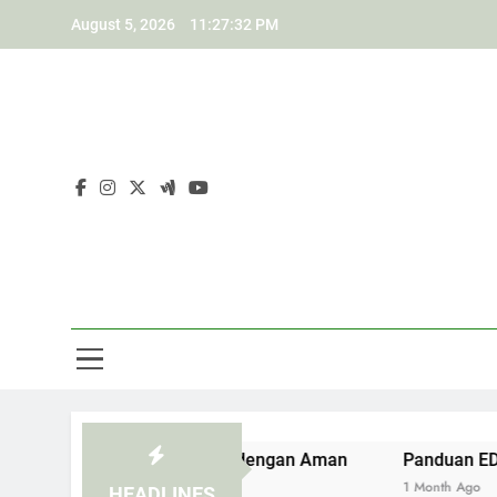
Skip
August 5, 2026
11:27:33 PM
to
content
Ent
Temukan A
D Link Alternatif dengan Aman
Panduan EDWINSLOT Lo
1 Month Ago
HEADLINES