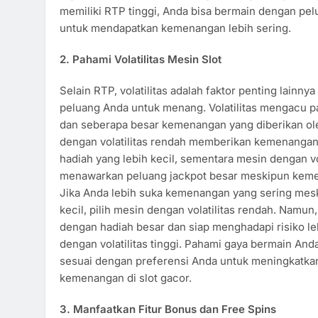
memiliki RTP tinggi, Anda bisa bermain dengan pel
untuk mendapatkan kemenangan lebih sering.
2.
Pahami Volatilitas Mesin Slot
Selain RTP, volatilitas adalah faktor penting lain
peluang Anda untuk menang. Volatilitas mengacu p
dan seberapa besar kemenangan yang diberikan ol
dengan volatilitas rendah memberikan kemenangan
hadiah yang lebih kecil, sementara mesin dengan vol
menawarkan peluang jackpot besar meskipun kemen
Jika Anda lebih suka kemenangan yang sering mes
kecil, pilih mesin dengan volatilitas rendah. Namun, 
dengan hadiah besar dan siap menghadapi risiko lebi
dengan volatilitas tinggi. Pahami gaya bermain And
sesuai dengan preferensi Anda untuk meningkatka
kemenangan di slot gacor.
3.
Manfaatkan Fitur Bonus dan Free Spins