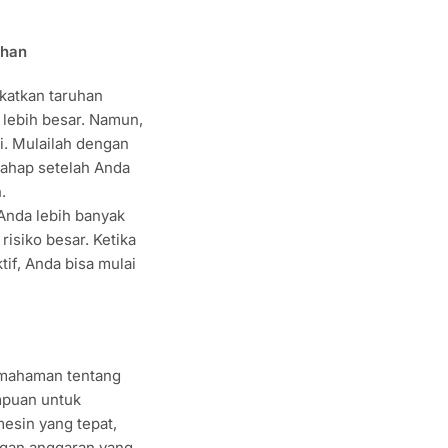
uhan
katkan taruhan
lebih besar. Namun,
ti. Mulailah dengan
rtahap setelah Anda
.
Anda lebih banyak
isiko besar. Ketika
tif, Anda bisa mulai
pemahaman tentang
ampuan untuk
esin yang tepat,
ngan anggaran yang