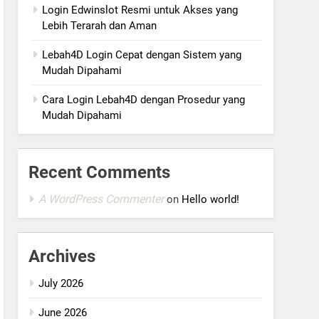
Login Edwinslot Resmi untuk Akses yang
Lebih Terarah dan Aman
Lebah4D Login Cepat dengan Sistem yang
Mudah Dipahami
Cara Login Lebah4D dengan Prosedur yang
Mudah Dipahami
Recent Comments
A WordPress Commenter
on
Hello world!
Archives
July 2026
June 2026