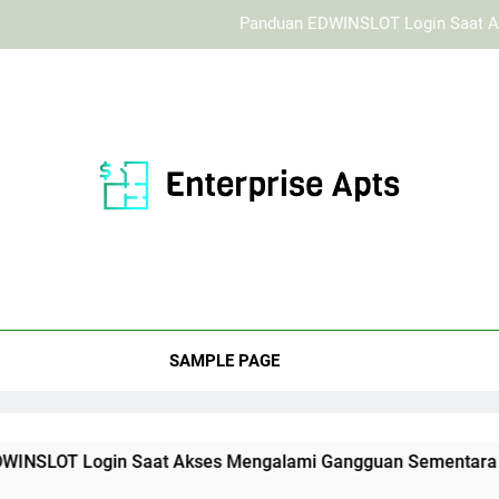
Panduan EDWINSLOT Login Saat A
Login Edwinslot Resmi unt
Lebah4D Login Cepa
Panduan Praktis Menyimpan 
Panduan EDWINSLOT Login Saat A
Login Edwinslot Resmi unt
erprise Apts
partemen Nyaman Dan Strategis Dengan Fasilitas Terbaik Di En
Lebah4D Login Cepa
SAMPLE PAGE
gin Saat Akses Mengalami Gangguan Sementara
Login
2 Mont