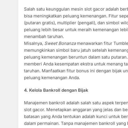
Salah satu keunggulan mesin slot gacor adalah ber
bisa meningkatkan peluang kemenangan. Fitur seper
(putaran gratis), multiplier (pengali), dan simbol w
peluang lebih besar untuk meraih kemenangan lebi
menambah taruhan.
Misalnya,
Sweet Bonanza
menawarkan fitur Tumble
memungkinkan simbol baru jatuh setelah kemenan
peluang kemenangan beruntun dalam satu putaran. Fi
memberi Anda kesempatan ekstra untuk menang 
taruhan. Manfaatkan fitur bonus ini dengan bijak 
peluang kemenangan Anda.
4.
Kelola Bankroll dengan Bijak
Manajemen bankroll adalah salah satu aspek terpe
slot gacor. Menetapkan anggaran yang jelas dan b
batasan yang Anda tentukan adalah kunci untuk ber
dalam permainan. Tanpa manajemen bankroll yang b