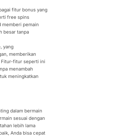
bagai fitur bonus yang
ti free spins
ild memberi pemain
h besar tanpa
, yang
gan, memberikan
tur-fitur seperti ini
tanpa menambah
untuk meningkatkan
nting dalam bermain
ermain sesuai dengan
tahan lebih lama
aik, Anda bisa cepat