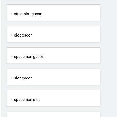
situs slot gacor
slot gacor
spaceman gacor
slot gacor
spaceman slot