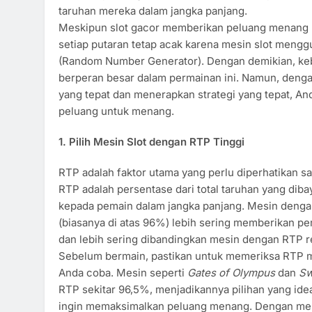
taruhan mereka dalam jangka panjang.
Meskipun slot gacor memberikan peluang menang leb
setiap putaran tetap acak karena mesin slot meng
(Random Number Generator). Dengan demikian, ke
berperan besar dalam permainan ini. Namun, deng
yang tepat dan menerapkan strategi yang tepat, An
peluang untuk menang.
1.
Pilih Mesin Slot dengan RTP Tinggi
RTP adalah faktor utama yang perlu diperhatikan sa
RTP adalah persentase dari total taruhan yang dib
kepada pemain dalam jangka panjang. Mesin denga
(biasanya di atas 96%) lebih sering memberikan p
dan lebih sering dibandingkan mesin dengan RTP r
Sebelum bermain, pastikan untuk memeriksa RTP me
Anda coba. Mesin seperti
Gates of Olympus
dan
Sw
RTP sekitar 96,5%, menjadikannya pilihan yang ide
ingin memaksimalkan peluang menang. Dengan mem