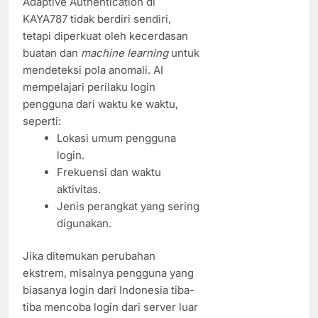
Adaptive Authentication di
KAYA787 tidak berdiri sendiri,
tetapi diperkuat oleh kecerdasan
buatan dan
machine learning
untuk
mendeteksi pola anomali. AI
mempelajari perilaku login
pengguna dari waktu ke waktu,
seperti:
Lokasi umum pengguna
login.
Frekuensi dan waktu
aktivitas.
Jenis perangkat yang sering
digunakan.
Jika ditemukan perubahan
ekstrem, misalnya pengguna yang
biasanya login dari Indonesia tiba-
tiba mencoba login dari server luar