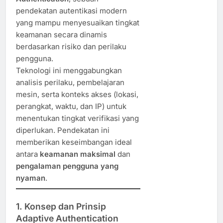
pendekatan autentikasi modern
yang mampu menyesuaikan tingkat
keamanan secara dinamis
berdasarkan risiko dan perilaku
pengguna.
Teknologi ini menggabungkan
analisis perilaku, pembelajaran
mesin, serta konteks akses (lokasi,
perangkat, waktu, dan IP) untuk
menentukan tingkat verifikasi yang
diperlukan. Pendekatan ini
memberikan keseimbangan ideal
antara
keamanan maksimal
dan
pengalaman pengguna yang
nyaman
.
1. Konsep dan Prinsip
Adaptive Authentication