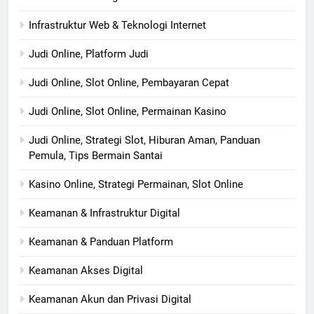
Infrastruktur Web & Teknologi Internet
Judi Online, Platform Judi
Judi Online, Slot Online, Pembayaran Cepat
Judi Online, Slot Online, Permainan Kasino
Judi Online, Strategi Slot, Hiburan Aman, Panduan
Pemula, Tips Bermain Santai
Kasino Online, Strategi Permainan, Slot Online
Keamanan & Infrastruktur Digital
Keamanan & Panduan Platform
Keamanan Akses Digital
Keamanan Akun dan Privasi Digital