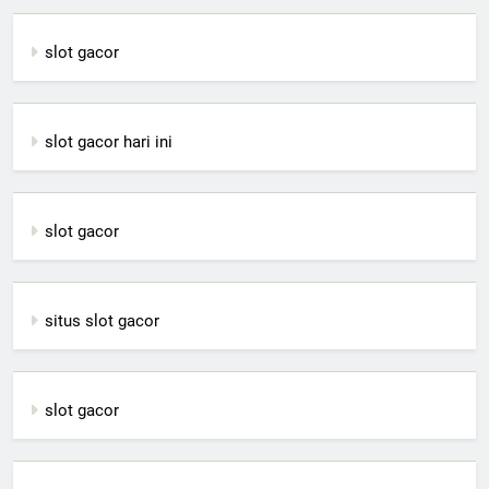
slot gacor
slot gacor hari ini
slot gacor
situs slot gacor
slot gacor