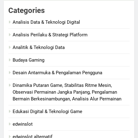
Categories
Analisis Data & Teknologi Digital
Analisis Perilaku & Strategi Platform
Analitik & Teknologi Data
Budaya Gaming
Desain Antarmuka & Pengalaman Pengguna
Dinamika Putaran Game, Stabilitas Ritme Mesin,
Observasi Permainan Jangka Panjang, Pengalaman
Bermain Berkesinambungan, Analisis Alur Permainan
Edukasi Digital & Teknologi Game
edwinslot
edwinslot alternatif