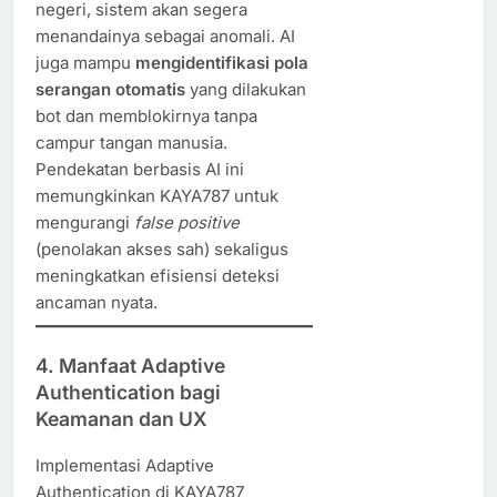
negeri, sistem akan segera
menandainya sebagai anomali. AI
juga mampu
mengidentifikasi pola
serangan otomatis
yang dilakukan
bot dan memblokirnya tanpa
campur tangan manusia.
Pendekatan berbasis AI ini
memungkinkan KAYA787 untuk
mengurangi
false positive
(penolakan akses sah) sekaligus
meningkatkan efisiensi deteksi
ancaman nyata.
4. Manfaat Adaptive
Authentication bagi
Keamanan dan UX
Implementasi Adaptive
Authentication di KAYA787