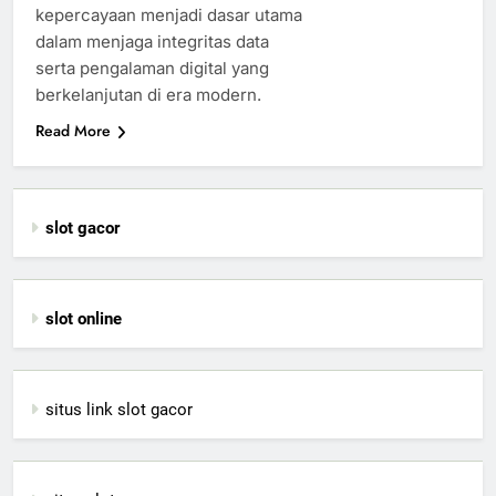
kepercayaan menjadi dasar utama
dalam menjaga integritas data
serta pengalaman digital yang
berkelanjutan di era modern.
Read More
slot gacor
slot online
situs link slot gacor