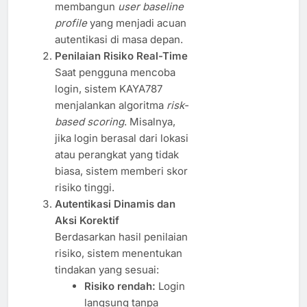
membangun
user baseline
profile
yang menjadi acuan
autentikasi di masa depan.
Penilaian Risiko Real-Time
Saat pengguna mencoba
login, sistem KAYA787
menjalankan algoritma
risk-
based scoring
. Misalnya,
jika login berasal dari lokasi
atau perangkat yang tidak
biasa, sistem memberi skor
risiko tinggi.
Autentikasi Dinamis dan
Aksi Korektif
Berdasarkan hasil penilaian
risiko, sistem menentukan
tindakan yang sesuai:
Risiko rendah:
Login
langsung tanpa