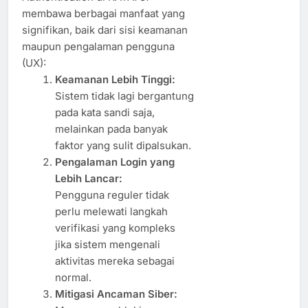
membawa berbagai manfaat yang
signifikan, baik dari sisi keamanan
maupun pengalaman pengguna
(UX):
Keamanan Lebih Tinggi:
Sistem tidak lagi bergantung
pada kata sandi saja,
melainkan pada banyak
faktor yang sulit dipalsukan.
Pengalaman Login yang
Lebih Lancar:
Pengguna reguler tidak
perlu melewati langkah
verifikasi yang kompleks
jika sistem mengenali
aktivitas mereka sebagai
normal.
Mitigasi Ancaman Siber: