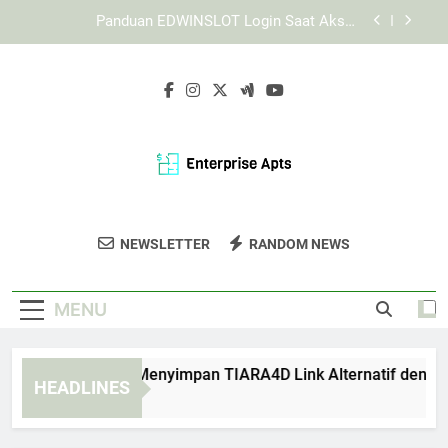
Skip
Login Edwinslot Resmi untuk Akses yang Lebih
to
Terarah dan Aman
content
Lebah4D Login Cepat dengan Sistem yang Mudah
Dipahami
Panduan Praktis Menyimpan TIARA4D Link
Alternatif dengan Aman
Panduan EDWINSLOT Login Saat Akses
Mengalami Gangguan Sementara
Login Edwinslot Resmi untuk Akses yang Lebih
Terarah dan Aman
Enterprise Apts
Temukan Apartemen Nyaman Dan Strategis
Lebah4D Login Cepat dengan Sistem yang Mudah
NEWSLETTER
RANDOM NEWS
Dipahami
Dengan Fasilitas Terbaik Di Enterprise Apts.
MENU
nduan Praktis Menyimpan TIARA4D Link Alternatif dengan A
HEADLINES
Month Ago