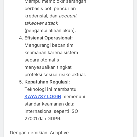
Mampu memblokir serangan
berbasis bot, pencurian
kredensial, dan
account
takeover attack
(pengambilalihan akun).
Efisiensi Operasional:
Mengurangi beban tim
keamanan karena sistem
secara otomatis
menyesuaikan tingkat
proteksi sesuai risiko aktual.
Kepatuhan Regulasi:
Teknologi ini membantu
KAYA787 LOGIN
memenuhi
standar keamanan data
internasional seperti ISO
27001 dan GDPR.
Dengan demikian, Adaptive