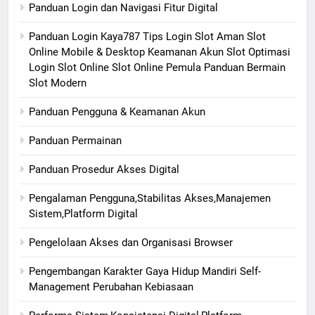
Panduan Login dan Navigasi Fitur Digital
Panduan Login Kaya787 Tips Login Slot Aman Slot
Online Mobile & Desktop Keamanan Akun Slot Optimasi
Login Slot Online Slot Online Pemula Panduan Bermain
Slot Modern
Panduan Pengguna & Keamanan Akun
Panduan Permainan
Panduan Prosedur Akses Digital
Pengalaman Pengguna,Stabilitas Akses,Manajemen
Sistem,Platform Digital
Pengelolaan Akses dan Organisasi Browser
Pengembangan Karakter Gaya Hidup Mandiri Self-
Management Perubahan Kebiasaan