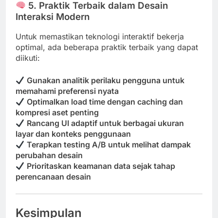
5. Praktik Terbaik dalam Desain
Interaksi Modern
Untuk memastikan teknologi interaktif bekerja
optimal, ada beberapa praktik terbaik yang dapat
diikuti:
Gunakan analitik perilaku pengguna untuk
memahami preferensi nyata
Optimalkan load time dengan caching dan
kompresi aset penting
Rancang UI adaptif untuk berbagai ukuran
layar dan konteks penggunaan
Terapkan testing A/B untuk melihat dampak
perubahan desain
Prioritaskan keamanan data sejak tahap
perencanaan desain
Kesimpulan