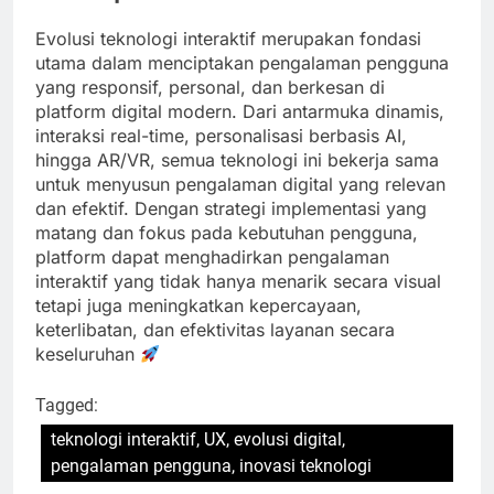
Evolusi teknologi interaktif merupakan fondasi
utama dalam menciptakan pengalaman pengguna
yang responsif, personal, dan berkesan di
platform digital modern. Dari antarmuka dinamis,
interaksi real-time, personalisasi berbasis AI,
hingga AR/VR, semua teknologi ini bekerja sama
untuk menyusun pengalaman digital yang relevan
dan efektif. Dengan strategi implementasi yang
matang dan fokus pada kebutuhan pengguna,
platform dapat menghadirkan pengalaman
interaktif yang tidak hanya menarik secara visual
tetapi juga meningkatkan kepercayaan,
keterlibatan, dan efektivitas layanan secara
keseluruhan
Tagged:
teknologi interaktif, UX, evolusi digital,
pengalaman pengguna, inovasi teknologi