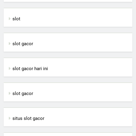
slot
slot gacor
slot gacor hari ini
slot gacor
situs slot gacor