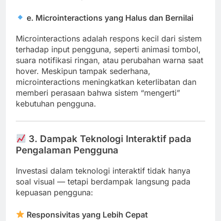
e. Microinteractions yang Halus dan Bernilai
Microinteractions adalah respons kecil dari sistem
terhadap input pengguna, seperti animasi tombol,
suara notifikasi ringan, atau perubahan warna saat
hover. Meskipun tampak sederhana,
microinteractions meningkatkan keterlibatan dan
memberi perasaan bahwa sistem “mengerti”
kebutuhan pengguna.
3. Dampak Teknologi Interaktif pada
Pengalaman Pengguna
Investasi dalam teknologi interaktif tidak hanya
soal visual — tetapi berdampak langsung pada
kepuasan pengguna:
Responsivitas yang Lebih Cepat