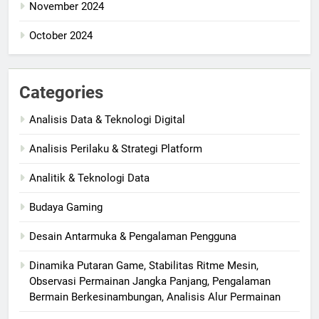
November 2024
October 2024
Categories
Analisis Data & Teknologi Digital
Analisis Perilaku & Strategi Platform
Analitik & Teknologi Data
Budaya Gaming
Desain Antarmuka & Pengalaman Pengguna
Dinamika Putaran Game, Stabilitas Ritme Mesin,
Observasi Permainan Jangka Panjang, Pengalaman
Bermain Berkesinambungan, Analisis Alur Permainan