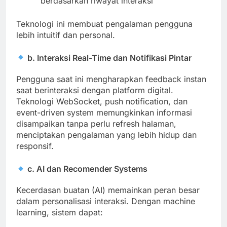
berdasarkan riwayat interaksi
Teknologi ini membuat pengalaman pengguna
lebih intuitif dan personal.
b. Interaksi Real-Time dan Notifikasi Pintar
Pengguna saat ini mengharapkan feedback instan
saat berinteraksi dengan platform digital.
Teknologi WebSocket, push notification, dan
event-driven system memungkinkan informasi
disampaikan tanpa perlu refresh halaman,
menciptakan pengalaman yang lebih hidup dan
responsif.
c. AI dan Recomender Systems
Kecerdasan buatan (AI) memainkan peran besar
dalam personalisasi interaksi. Dengan machine
learning, sistem dapat: