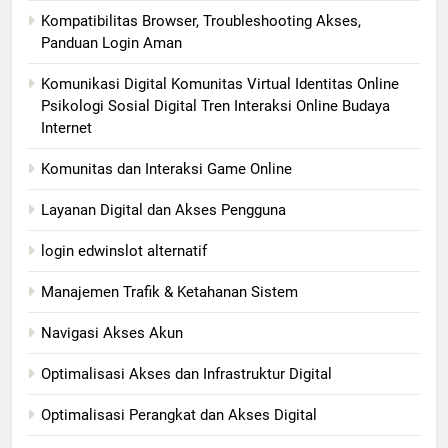
Kompatibilitas Browser, Troubleshooting Akses,
Panduan Login Aman
Komunikasi Digital Komunitas Virtual Identitas Online
Psikologi Sosial Digital Tren Interaksi Online Budaya
Internet
Komunitas dan Interaksi Game Online
Layanan Digital dan Akses Pengguna
login edwinslot alternatif
Manajemen Trafik & Ketahanan Sistem
Navigasi Akses Akun
Optimalisasi Akses dan Infrastruktur Digital
Optimalisasi Perangkat dan Akses Digital