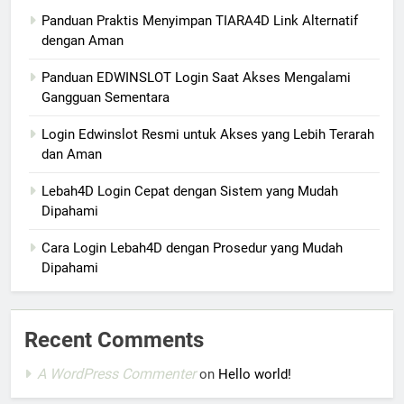
Panduan Praktis Menyimpan TIARA4D Link Alternatif
dengan Aman
Panduan EDWINSLOT Login Saat Akses Mengalami
Gangguan Sementara
Login Edwinslot Resmi untuk Akses yang Lebih Terarah
dan Aman
Lebah4D Login Cepat dengan Sistem yang Mudah
Dipahami
Cara Login Lebah4D dengan Prosedur yang Mudah
Dipahami
Recent Comments
A WordPress Commenter
on
Hello world!