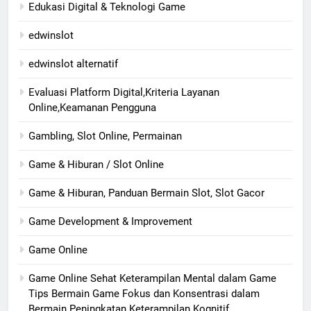
Edukasi Digital & Teknologi Game
edwinslot
edwinslot alternatif
Evaluasi Platform Digital,Kriteria Layanan
Online,Keamanan Pengguna
Gambling, Slot Online, Permainan
Game & Hiburan / Slot Online
Game & Hiburan, Panduan Bermain Slot, Slot Gacor
Game Development & Improvement
Game Online
Game Online Sehat Keterampilan Mental dalam Game
Tips Bermain Game Fokus dan Konsentrasi dalam
Bermain Peningkatan Keterampilan Kognitif