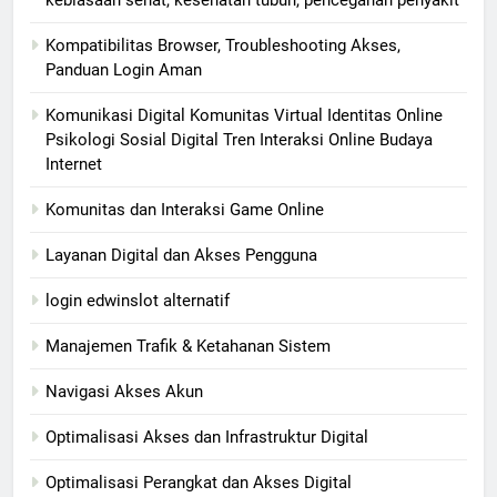
Kompatibilitas Browser, Troubleshooting Akses,
Panduan Login Aman
Komunikasi Digital Komunitas Virtual Identitas Online
Psikologi Sosial Digital Tren Interaksi Online Budaya
Internet
Komunitas dan Interaksi Game Online
Layanan Digital dan Akses Pengguna
login edwinslot alternatif
Manajemen Trafik & Ketahanan Sistem
Navigasi Akses Akun
Optimalisasi Akses dan Infrastruktur Digital
Optimalisasi Perangkat dan Akses Digital