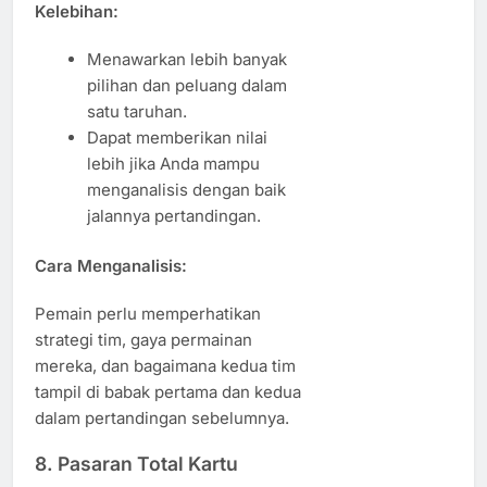
Kelebihan:
Menawarkan lebih banyak
pilihan dan peluang dalam
satu taruhan.
Dapat memberikan nilai
lebih jika Anda mampu
menganalisis dengan baik
jalannya pertandingan.
Cara Menganalisis:
Pemain perlu memperhatikan
strategi tim, gaya permainan
mereka, dan bagaimana kedua tim
tampil di babak pertama dan kedua
dalam pertandingan sebelumnya.
8.
Pasaran Total Kartu