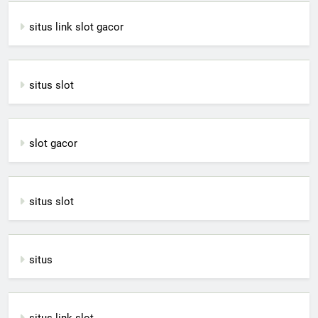
situs link slot gacor
situs slot
slot gacor
situs slot
situs
situs link slot