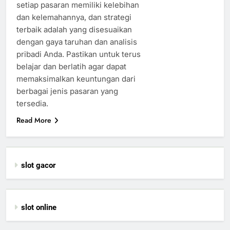
setiap pasaran memiliki kelebihan
dan kelemahannya, dan strategi
terbaik adalah yang disesuaikan
dengan gaya taruhan dan analisis
pribadi Anda. Pastikan untuk terus
belajar dan berlatih agar dapat
memaksimalkan keuntungan dari
berbagai jenis pasaran yang
tersedia.
Read More
slot gacor
slot online