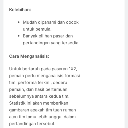
Kelebihan:
Mudah dipahami dan cocok
untuk pemula.
Banyak pilihan pasar dan
pertandingan yang tersedia.
Cara Menganalisis:
Untuk bertaruh pada pasaran 1X2,
pemain perlu menganalisis formasi
tim, performa terkini, cedera
pemain, dan hasil pertemuan
sebelumnya antara kedua tim.
Statistik ini akan memberikan
gambaran apakah tim tuan rumah
atau tim tamu lebih unggul dalam
pertandingan tersebut.