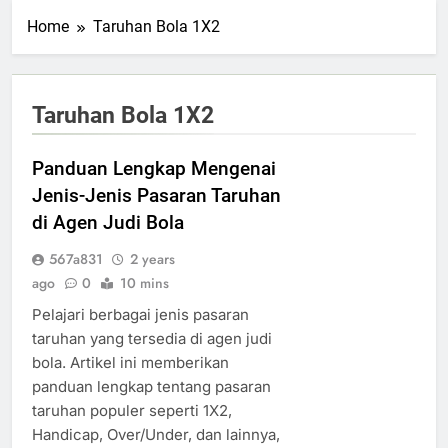
Home
Taruhan Bola 1X2
Taruhan Bola 1X2
Panduan Lengkap Mengenai
Jenis-Jenis Pasaran Taruhan
di Agen Judi Bola
567a831
2 years
ago
0
10 mins
Pelajari berbagai jenis pasaran
taruhan yang tersedia di agen judi
bola. Artikel ini memberikan
panduan lengkap tentang pasaran
taruhan populer seperti 1X2,
Handicap, Over/Under, dan lainnya,