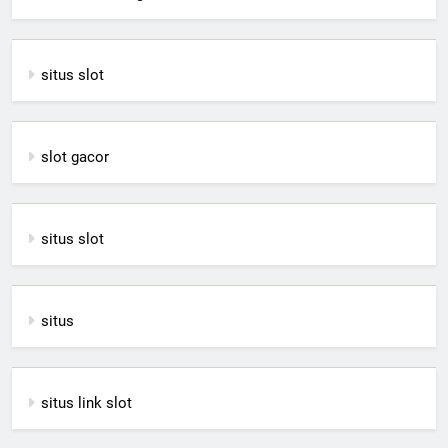
situs slot
slot gacor
situs slot
situs
situs link slot