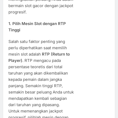
bermain slot gacor dengan jackpot
progresif.
1. Pilih Mesin Slot dengan RTP
Tinggi
Salah satu faktor penting yang
perlu diperhatikan saat memilih
mesin slot adalah
RTP (Return to
Player)
. RTP mengacu pada
persentase teoretis dari total
taruhan yang akan dikembalikan
kepada pemain dalam jangka
panjang. Semakin tinggi RTP,
semakin besar peluang Anda untuk
mendapatkan kembali sebagian
dari taruhan yang dipasang.
Untuk memenangkan jackpot
progresif, pilihlah mesin dengan