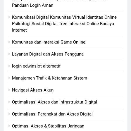
Panduan Login Aman
Komunikasi Digital Komunitas Virtual Identitas Online
Psikologi Sosial Digital Tren Interaksi Online Budaya
Internet
Komunitas dan Interaksi Game Online
Layanan Digital dan Akses Pengguna
login edwinslot alternatif
Manajemen Trafik & Ketahanan Sistem
Navigasi Akses Akun
Optimalisasi Akses dan Infrastruktur Digital
Optimalisasi Perangkat dan Akses Digital
Optimasi Akses & Stabilitas Jaringan