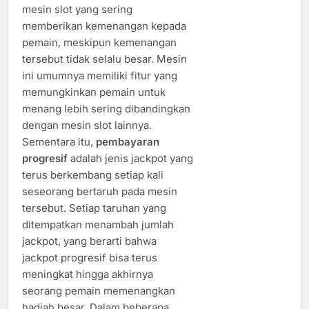
mesin slot yang sering
memberikan kemenangan kepada
pemain, meskipun kemenangan
tersebut tidak selalu besar. Mesin
ini umumnya memiliki fitur yang
memungkinkan pemain untuk
menang lebih sering dibandingkan
dengan mesin slot lainnya.
Sementara itu,
pembayaran
progresif
adalah jenis jackpot yang
terus berkembang setiap kali
seseorang bertaruh pada mesin
tersebut. Setiap taruhan yang
ditempatkan menambah jumlah
jackpot, yang berarti bahwa
jackpot progresif bisa terus
meningkat hingga akhirnya
seorang pemain memenangkan
hadiah besar. Dalam beberapa