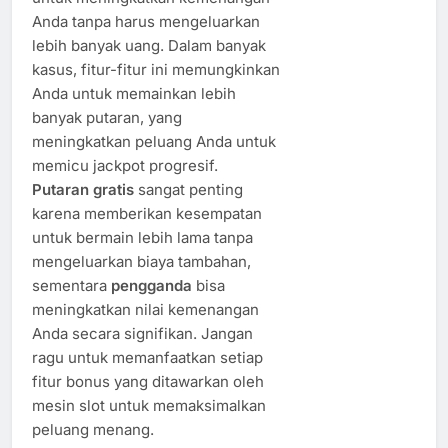
Anda tanpa harus mengeluarkan
lebih banyak uang. Dalam banyak
kasus, fitur-fitur ini memungkinkan
Anda untuk memainkan lebih
banyak putaran, yang
meningkatkan peluang Anda untuk
memicu jackpot progresif.
Putaran gratis
sangat penting
karena memberikan kesempatan
untuk bermain lebih lama tanpa
mengeluarkan biaya tambahan,
sementara
pengganda
bisa
meningkatkan nilai kemenangan
Anda secara signifikan. Jangan
ragu untuk memanfaatkan setiap
fitur bonus yang ditawarkan oleh
mesin slot untuk memaksimalkan
peluang menang.