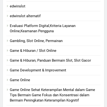
edwinslot
edwinslot alternatif
Evaluasi Platform Digital,Kriteria Layanan
Online,Keamanan Pengguna
Gambling, Slot Online, Permainan
Game & Hiburan / Slot Online
Game & Hiburan, Panduan Bermain Slot, Slot Gacor
Game Development & Improvement
Game Online
Game Online Sehat Keterampilan Mental dalam Game
Tips Bermain Game Fokus dan Konsentrasi dalam
Bermain Peningkatan Keterampilan Kognitif