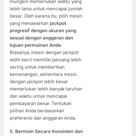
mungkin memerlukan waktu yang
lebih lama untuk mencapai jumlah
besar. Oleh karena itu, pilih mesin
yang menawarkan
jackpot
progresif dengan ukuran yang
sesuai dengan anggaran dan
tujuan permainan Anda
.
Biasanya, mesin dengan jackpot
lebih kecil memiliki peluang lebih
sering untuk memberikan
kemenangan, sementara mesin
dengan jackpot lebih besar
memerlukan lebih banyak taruhan
dan waktu untuk mencapai
pembayaran besar. Tentukan
pilihan Anda berdasarkan
preferensi dan anggaran Anda.
5. Bermain Secara Konsisten dan