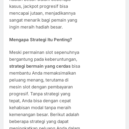
kasus, jackpot progresif bisa
mencapai jutaan, menjadikannya
sangat menarik bagi pemain yang
ingin meraih hadiah besar.
Mengapa Strategi Itu Penting?
Meski permainan slot sepenuhnya
bergantung pada keberuntungan,
strategi bermain yang cerdas
bisa
membantu Anda memaksimalkan
peluang menang, terutama di
mesin slot dengan pembayaran
progresif. Tanpa strategi yang
tepat, Anda bisa dengan cepat
kehabisan modal tanpa meraih
kemenangan besar. Berikut adalah
beberapa strategi yang dapat
meningkatkan peluang Anda dalam