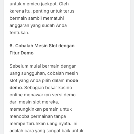
untuk memicu jackpot. Oleh
karena itu, penting untuk terus
bermain sambil mematuhi
anggaran yang sudah Anda
tentukan.
6. Cobalah Mesin Slot dengan
Fitur Demo
Sebelum mulai bermain dengan
uang sungguhan, cobalah mesin
slot yang Anda pilih dalam
mode
demo
. Sebagian besar kasino
online menawarkan versi demo
dari mesin slot mereka,
memungkinkan pemain untuk
mencoba permainan tanpa
mempertaruhkan uang nyata. Ini
adalah cara yang sangat baik untuk