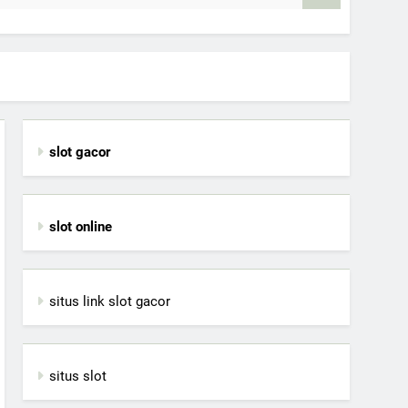
slot gacor
slot online
situs link slot gacor
situs slot