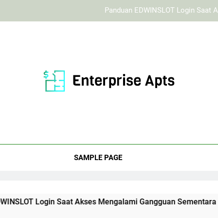
Panduan EDWINSLOT Login Saat A
Login Edwinslot Resmi unt
Lebah4D Login Cepa
Panduan Praktis Menyimpan 
Panduan EDWINSLOT Login Saat A
Login Edwinslot Resmi unt
erprise Apts
partemen Nyaman Dan Strategis Dengan Fasilitas Terbaik Di En
Lebah4D Login Cepa
SAMPLE PAGE
gin Saat Akses Mengalami Gangguan Sementara
Login
2 Mont