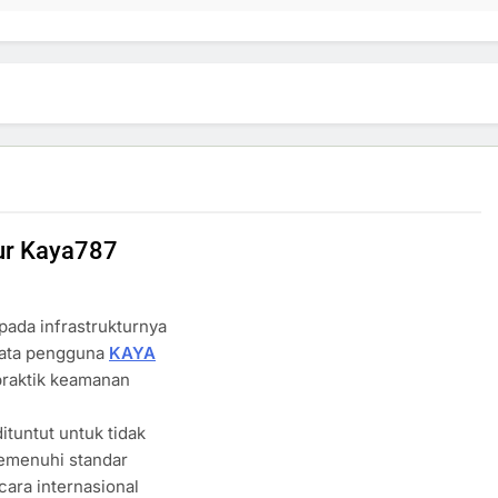
tur Kaya787
ada infrastrukturnya
data pengguna
KAYA
praktik keamanan
ituntut untuk tidak
emenuhi standar
cara internasional