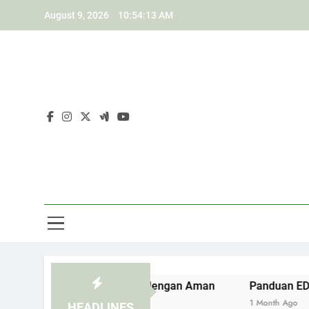
Skip
August 9, 2026
10:54:14 AM
to
content
Ent
Temukan A
D Link Alternatif dengan Aman
Panduan EDWINSLOT Lo
1 Month Ago
HEADLINES