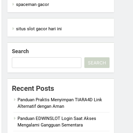
spaceman gacor
situs slot gacor hari ini
Search
SEARCH
Recent Posts
Panduan Praktis Menyimpan TIARA4D Link
Alternatif dengan Aman
Panduan EDWINSLOT Login Saat Akses
Mengalami Gangguan Sementara