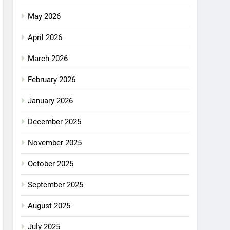
May 2026
April 2026
March 2026
February 2026
January 2026
December 2025
November 2025
October 2025
September 2025
August 2025
July 2025