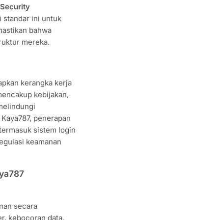
 Security
standar ini untuk
astikan bahwa
truktur mereka.
apkan kerangka kerja
mencakup kebijakan,
melindungi
gi Kaya787, penerapan
, termasuk sistem login
regulasi keamanan
aya787
anan secara
r, kebocoran data,