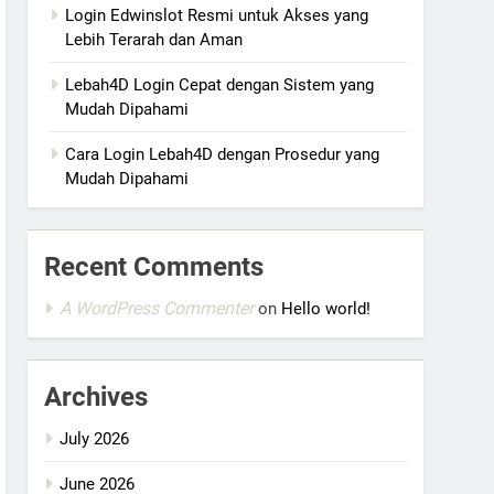
Login Edwinslot Resmi untuk Akses yang
Lebih Terarah dan Aman
Lebah4D Login Cepat dengan Sistem yang
Mudah Dipahami
Cara Login Lebah4D dengan Prosedur yang
Mudah Dipahami
Recent Comments
A WordPress Commenter
on
Hello world!
Archives
July 2026
June 2026