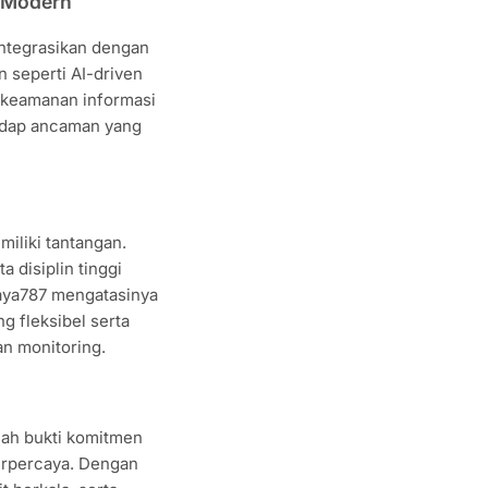
i Modern
iintegrasikan dengan
 seperti AI-driven
, keamanan informasi
rhadap ancaman yang
iliki tantangan.
a disiplin tinggi
Kaya787 mengatasinya
g fleksibel serta
n monitoring.
lah bukti komitmen
erpercaya. Dengan