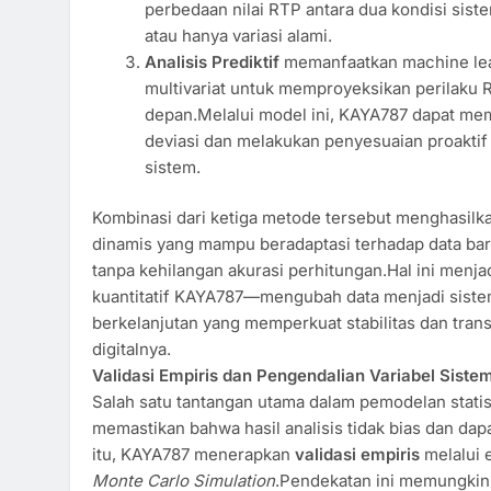
perbedaan nilai RTP antara dua kondisi siste
atau hanya variasi alami.
Analisis Prediktif
memanfaatkan machine lea
multivariat untuk memproyeksikan perilaku 
depan.Melalui model ini, KAYA787 dapat mem
deviasi dan melakukan penyesuaian proaktif
sistem.
Kombinasi dari ketiga metode tersebut menghasilka
dinamis yang mampu beradaptasi terhadap data bar
tanpa kehilangan akurasi perhitungan.Hal ini menjad
kuantitatif KAYA787—mengubah data menjadi sist
berkelanjutan yang memperkuat stabilitas dan trans
digitalnya.
Validasi Empiris dan Pengendalian Variabel Siste
Salah satu tantangan utama dalam pemodelan statis
memastikan bahwa hasil analisis tidak bias dan dapa
itu, KAYA787 menerapkan
validasi empiris
melalui 
Monte Carlo Simulation
.Pendekatan ini memungkin