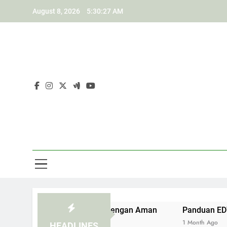
Skip
August 8, 2026
5:30:28 AM
to
content
Ent
Temukan A
 Link Alternatif dengan Aman
Panduan EDWINSLOT Lo
1 Month Ago
HEADLINES