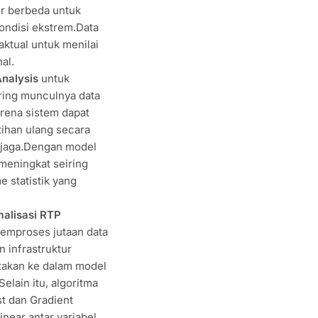
er berbeda untuk
ondisi ekstrem.Data
aktual untuk menilai
al.
nalysis
untuk
ring munculnya data
rena sistem dapat
tihan ulang secara
erjaga.Dengan model
meningkat seiring
 statistik yang
malisasi RTP
emproses jutaan data
n infrastruktur
etakan ke dalam model
elain itu, algoritma
t dan Gradient
near antar variabel