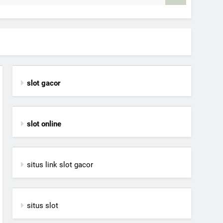
slot gacor
slot online
situs link slot gacor
situs slot