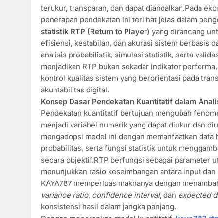
terukur, transparan, dan dapat diandalkan.Pada ek
penerapan pendekatan ini terlihat jelas dalam pe
statistik RTP (Return to Player)
yang dirancang un
efisiensi, kestabilan, dan akurasi sistem berbasis d
analisis probabilistik, simulasi statistik, serta vali
menjadikan RTP bukan sekadar indikator performa, t
kontrol kualitas sistem yang berorientasi pada tran
akuntabilitas digital.
Konsep Dasar Pendekatan Kuantitatif dalam Anali
Pendekatan kuantitatif bertujuan mengubah fenom
menjadi variabel numerik yang dapat diukur dan di
mengadopsi model ini dengan memanfaatkan data his
probabilitas, serta fungsi statistik untuk menggamb
secara objektif.RTP berfungsi sebagai parameter 
menunjukkan rasio keseimbangan antara input dan
KAYA787 memperluas maknanya dengan menambahka
variance ratio
,
confidence interval
, dan
expected d
konsistensi hasil dalam jangka panjang.