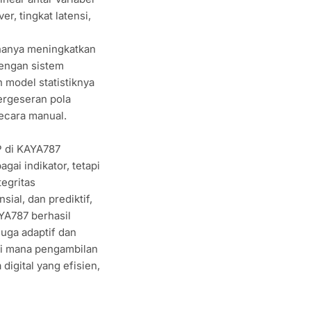
, tingkat latensi,
 hanya meningkatkan
Dengan sistem
 model statistiknya
pergeseran pola
ecara manual.
P di KAYA787
ai indikator, tetapi
tegritas
ial, dan prediktif,
AYA787 berhasil
juga adaptif dan
di mana pengambilan
 digital yang efisien,