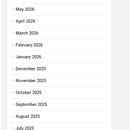
May 2026
April 2026
March 2026
February 2026
January 2026
December 2025
November 2025
October 2025
September 2025
August 2025
July 2025