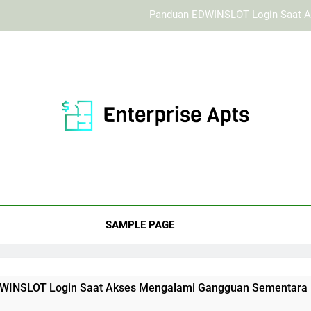
Panduan EDWINSLOT Login Saat A
Login Edwinslot Resmi unt
Lebah4D Login Cepa
Panduan Praktis Menyimpan 
Panduan EDWINSLOT Login Saat A
Login Edwinslot Resmi unt
erprise Apts
partemen Nyaman Dan Strategis Dengan Fasilitas Terbaik Di En
Lebah4D Login Cepa
SAMPLE PAGE
gin Saat Akses Mengalami Gangguan Sementara
Login
2 Mont