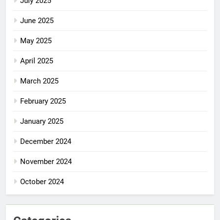
July 2025
June 2025
May 2025
April 2025
March 2025
February 2025
January 2025
December 2024
November 2024
October 2024