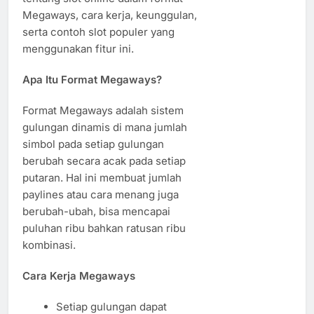
Megaways, cara kerja, keunggulan,
serta contoh slot populer yang
menggunakan fitur ini.
Apa Itu Format Megaways?
Format Megaways adalah sistem
gulungan dinamis di mana jumlah
simbol pada setiap gulungan
berubah secara acak pada setiap
putaran. Hal ini membuat jumlah
paylines atau cara menang juga
berubah-ubah, bisa mencapai
puluhan ribu bahkan ratusan ribu
kombinasi.
Cara Kerja Megaways
Setiap gulungan dapat