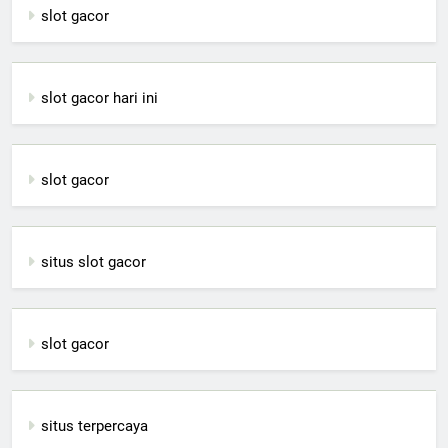
slot gacor
slot gacor hari ini
slot gacor
situs slot gacor
slot gacor
situs terpercaya