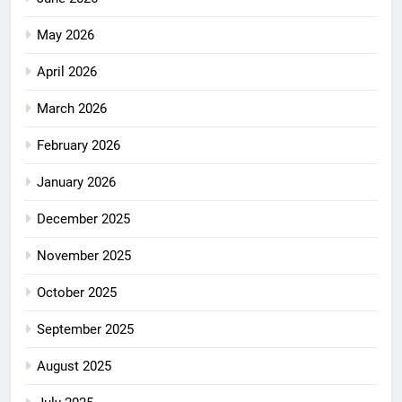
May 2026
April 2026
March 2026
February 2026
January 2026
December 2025
November 2025
October 2025
September 2025
August 2025