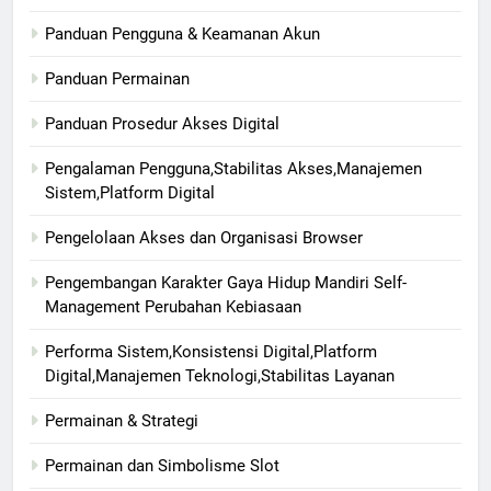
Panduan Pengguna & Keamanan Akun
Panduan Permainan
Panduan Prosedur Akses Digital
Pengalaman Pengguna,Stabilitas Akses,Manajemen
Sistem,Platform Digital
Pengelolaan Akses dan Organisasi Browser
Pengembangan Karakter Gaya Hidup Mandiri Self-
Management Perubahan Kebiasaan
Performa Sistem,Konsistensi Digital,Platform
Digital,Manajemen Teknologi,Stabilitas Layanan
Permainan & Strategi
Permainan dan Simbolisme Slot