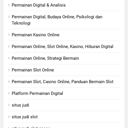
Permainan Digital & Analisis
Permainan Digital, Budaya Online, Psikologi dan
Teknologi
Permainan Kasino Online
Permainan Online, Slot Online, Kasino, Hiburan Digital
Permainan Online, Strategi Bermain
Permainan Slot Online
Permainan Slot, Casino Online, Panduan Bermain Slot
Platform Permainan Digital
situs judi
situs judi slot