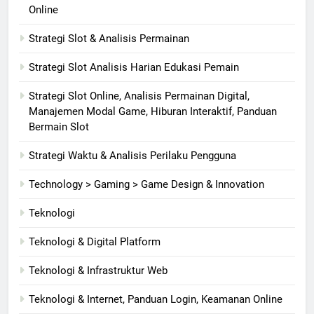
Online
Strategi Slot & Analisis Permainan
Strategi Slot Analisis Harian Edukasi Pemain
Strategi Slot Online, Analisis Permainan Digital,
Manajemen Modal Game, Hiburan Interaktif, Panduan
Bermain Slot
Strategi Waktu & Analisis Perilaku Pengguna
Technology > Gaming > Game Design & Innovation
Teknologi
Teknologi & Digital Platform
Teknologi & Infrastruktur Web
Teknologi & Internet, Panduan Login, Keamanan Online