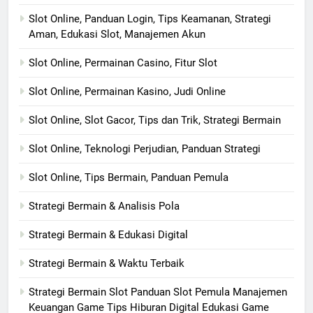
Slot Online, Panduan Login, Tips Keamanan, Strategi
Aman, Edukasi Slot, Manajemen Akun
Slot Online, Permainan Casino, Fitur Slot
Slot Online, Permainan Kasino, Judi Online
Slot Online, Slot Gacor, Tips dan Trik, Strategi Bermain
Slot Online, Teknologi Perjudian, Panduan Strategi
Slot Online, Tips Bermain, Panduan Pemula
Strategi Bermain & Analisis Pola
Strategi Bermain & Edukasi Digital
Strategi Bermain & Waktu Terbaik
Strategi Bermain Slot Panduan Slot Pemula Manajemen
Keuangan Game Tips Hiburan Digital Edukasi Game