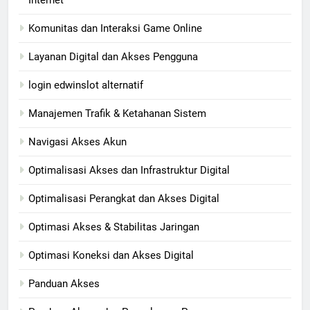
Internet
Komunitas dan Interaksi Game Online
Layanan Digital dan Akses Pengguna
login edwinslot alternatif
Manajemen Trafik & Ketahanan Sistem
Navigasi Akses Akun
Optimalisasi Akses dan Infrastruktur Digital
Optimalisasi Perangkat dan Akses Digital
Optimasi Akses & Stabilitas Jaringan
Optimasi Koneksi dan Akses Digital
Panduan Akses