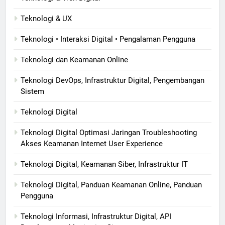
Teknologi & UX
Teknologi • Interaksi Digital • Pengalaman Pengguna
Teknologi dan Keamanan Online
Teknologi DevOps, Infrastruktur Digital, Pengembangan
Sistem
Teknologi Digital
Teknologi Digital Optimasi Jaringan Troubleshooting
Akses Keamanan Internet User Experience
Teknologi Digital, Keamanan Siber, Infrastruktur IT
Teknologi Digital, Panduan Keamanan Online, Panduan
Pengguna
Teknologi Informasi, Infrastruktur Digital, API