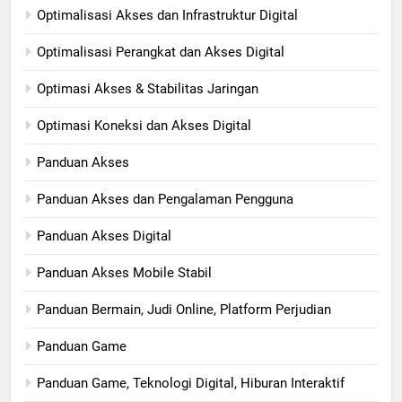
Optimalisasi Akses dan Infrastruktur Digital
Optimalisasi Perangkat dan Akses Digital
Optimasi Akses & Stabilitas Jaringan
Optimasi Koneksi dan Akses Digital
Panduan Akses
Panduan Akses dan Pengalaman Pengguna
Panduan Akses Digital
Panduan Akses Mobile Stabil
Panduan Bermain, Judi Online, Platform Perjudian
Panduan Game
Panduan Game, Teknologi Digital, Hiburan Interaktif