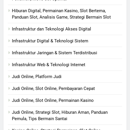
Hiburan Digital, Permainan Kasino, Slot Bertema,
Panduan Slot, Analisis Game, Strategi Bermain Slot
Infrastruktur dan Teknologi Akses Digital
Infrastruktur Digital & Teknologi Sistem
Infrastruktur Jaringan & Sistem Terdistribusi
Infrastruktur Web & Teknologi Internet
Judi Online, Platform Judi
Judi Online, Slot Online, Pembayaran Cepat
Judi Online, Slot Online, Permainan Kasino
Judi Online, Strategi Slot, Hiburan Aman, Panduan
Pemula, Tips Bermain Santai