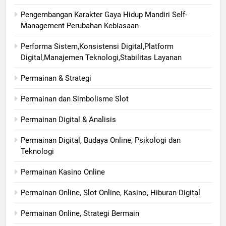
Pengembangan Karakter Gaya Hidup Mandiri Self-
Management Perubahan Kebiasaan
Performa Sistem,Konsistensi Digital,Platform
Digital,Manajemen Teknologi,Stabilitas Layanan
Permainan & Strategi
Permainan dan Simbolisme Slot
Permainan Digital & Analisis
Permainan Digital, Budaya Online, Psikologi dan
Teknologi
Permainan Kasino Online
Permainan Online, Slot Online, Kasino, Hiburan Digital
Permainan Online, Strategi Bermain