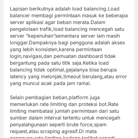
Lapisan berikutnya adalah load balancing.Load
balancer membagi permintaan masuk ke beberapa
server aplikasi agar beban merata.Dalam
pengelolaan trafik,load balancing mencegah satu
server “kepenuhan”sementara server lain masih
longgar.Dampaknya bagi pengguna adalah akses
yang lebih konsisten,karena permintaan
login,navigasi,dan pemuatan dashboard tidak
bergantung pada satu titik saja.Ketika load
balancing tidak optimal,gejalanya bisa berupa
latency yang melonjak,timeout berulang,atau error
yang muncul acak pada jam ramai.
Selain pembagian beban,platform juga
memerlukan rate limiting dan proteksi bot.Rate
limiting membatasi jumlah permintaan dari satu
sumber dalam interval tertentu untuk mencegah
penyalahgunaan seperti brute force,spam
request,atau scraping agresif.Di mata