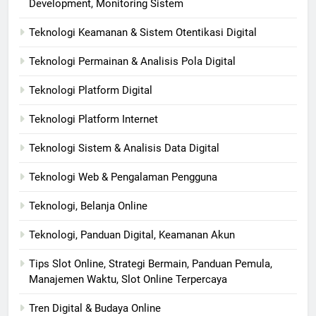
Development, Monitoring Sistem
Teknologi Keamanan & Sistem Otentikasi Digital
Teknologi Permainan & Analisis Pola Digital
Teknologi Platform Digital
Teknologi Platform Internet
Teknologi Sistem & Analisis Data Digital
Teknologi Web & Pengalaman Pengguna
Teknologi, Belanja Online
Teknologi, Panduan Digital, Keamanan Akun
Tips Slot Online, Strategi Bermain, Panduan Pemula,
Manajemen Waktu, Slot Online Terpercaya
Tren Digital & Budaya Online