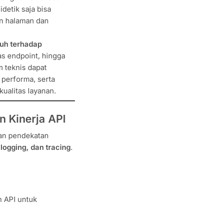
detik saja bisa
n halaman dan
uh terhadap
itas endpoint, hingga
m teknis dapat
 performa, serta
ualitas layanan.
 Kinerja API
an pendekatan
 logging, dan tracing
.
 API untuk