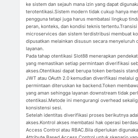
ke sistem dan sejauh mana izin yang dapat digunaka
terotentikasi.Sistem modern tidak cukup hanya men
pengguna tetapi juga harus membatasi lingkup tin
peran, konteks, dan kondisi teknis tertentu.Transisi
microservices dan sistem terdistribusi membuat kon
dipusatkan melainkan disusun secara menyeluruh di
layanan.
Pada tahap otentikasi Slot88 menerapkan pendekata
yang memastikan setiap permintaan diverifikasi se
akses.Otentikasi dapat berupa token berbasis standa
JWT atau OAuth 2.0 kemudian diverifikasi melalui
permintaan diteruskan ke backend.Token membawa 
yang aman sehingga layanan downstream tidak per
otentikasi.Metode ini mengurangi overhead sekali
konsistensi sesi.
Setelah identitas diverifikasi proses berikutnya ada
akses.Kontrol akses membatasi hak operasi berdas
Access Control atau RBAC.Bila diperlukan digunak
Attribute Based Access Control untuk skenario y