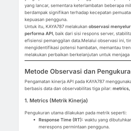
yang lancar, sementara keterlambatan beberapa mili
berdampak signifikan terhadap kecepatan pemuata
kepuasan pengguna.
Untuk itu, KAYA787 melakukan
observasi menyelur
performa API
, baik dari sisi respons server, stabil
efisiensi pemanggilan data.Melalui observasi ini, ti
mengidentifikasi potensi hambatan, memantau tren
melakukan perbaikan berkelanjutan untuk menjaga k
Metode Observasi dan Pengukuran
Pengamatan kinerja API pada KAYA787 menggunak
berbasis data dan observabilitas tiga pilar:
metrics,
1. Metrics (Metrik Kinerja)
Pengukuran utama dilakukan pada metrik seperti:
Response Time (RT):
waktu yang dibutuhkan
merespons permintaan pengguna.