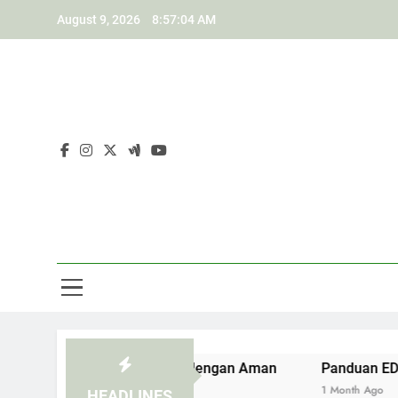
Skip
August 9, 2026
8:57:05 AM
to
content
Ent
Temukan A
 Link Alternatif dengan Aman
Panduan EDWINSLOT Lo
1 Month Ago
HEADLINES