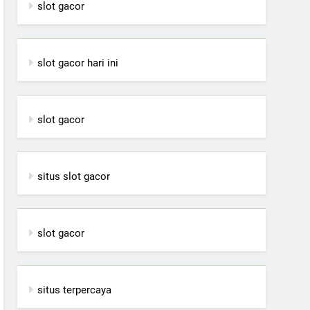
slot gacor
slot gacor hari ini
slot gacor
situs slot gacor
slot gacor
situs terpercaya