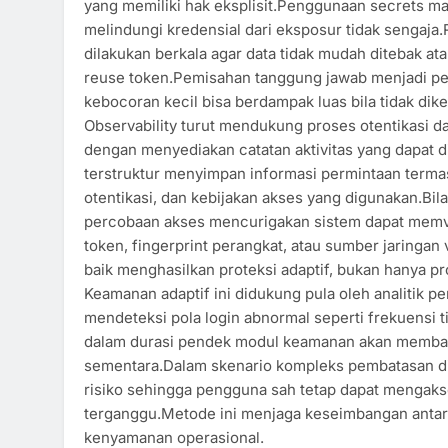
yang memiliki hak eksplisit.Penggunaan secrets 
melindungi kredensial dari eksposur tidak sengaja.
dilakukan berkala agar data tidak mudah ditebak ata
reuse token.Pemisahan tanggung jawab menjadi pe
kebocoran kecil bisa berdampak luas bila tidak dike
Observability turut mendukung proses otentikasi d
dengan menyediakan catatan aktivitas yang dapat d
terstruktur menyimpan informasi permintaan terma
otentikasi, dan kebijakan akses yang digunakan.Bil
percobaan akses mencurigakan sistem dapat memver
token, fingerprint perangkat, atau sumber jaringan 
baik menghasilkan proteksi adaptif, bukan hanya pro
Keamanan adaptif ini didukung pula oleh analitik per
mendeteksi pola login abnormal seperti frekuensi ti
dalam durasi pendek modul keamanan akan membat
sementara.Dalam skenario kompleks pembatasan di
risiko sehingga pengguna sah tetap dapat mengaks
terganggu.Metode ini menjaga keseimbangan anta
kenyamanan operasional.