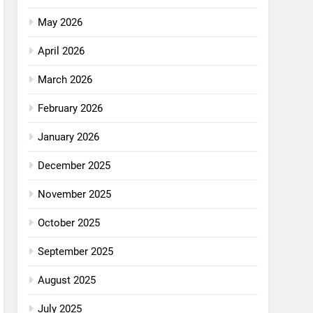
May 2026
April 2026
March 2026
February 2026
January 2026
December 2025
November 2025
October 2025
September 2025
August 2025
July 2025