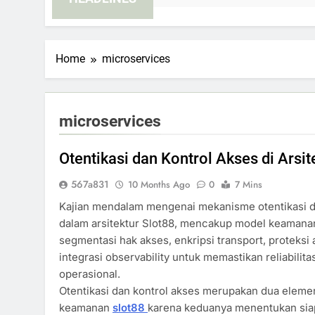
Home
microservices
microservices
Otentikasi dan Kontrol Akses di Arsit
567a831
10 Months Ago
0
7 Mins
Kajian mendalam mengenai mekanisme otentikasi d
dalam arsitektur Slot88, mencakup model keamanan 
segmentasi hak akses, enkripsi transport, proteksi 
integrasi observability untuk memastikan reliabili
operasional.
Otentikasi dan kontrol akses merupakan dua elemen 
keamanan
slot88
karena keduanya menentukan sia