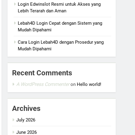
Login Edwinslot Resmi untuk Akses yang
Lebih Terarah dan Aman
Lebah4D Login Cepat dengan Sistem yang
Mudah Dipahami
Cara Login Lebah4D dengan Prosedur yang
Mudah Dipahami
Recent Comments
A WordPress Commenter
on
Hello world!
Archives
July 2026
June 2026