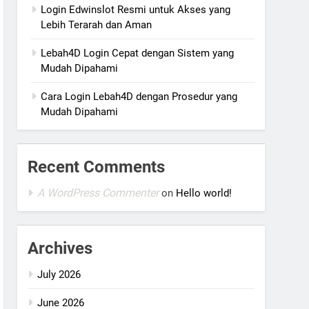
Login Edwinslot Resmi untuk Akses yang
Lebih Terarah dan Aman
Lebah4D Login Cepat dengan Sistem yang
Mudah Dipahami
Cara Login Lebah4D dengan Prosedur yang
Mudah Dipahami
Recent Comments
A WordPress Commenter
on
Hello world!
Archives
July 2026
June 2026