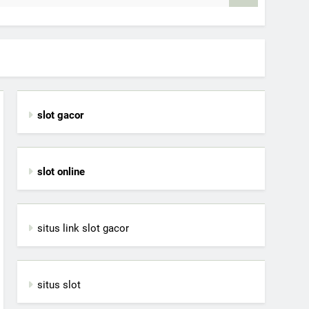
slot gacor
slot online
situs link slot gacor
situs slot