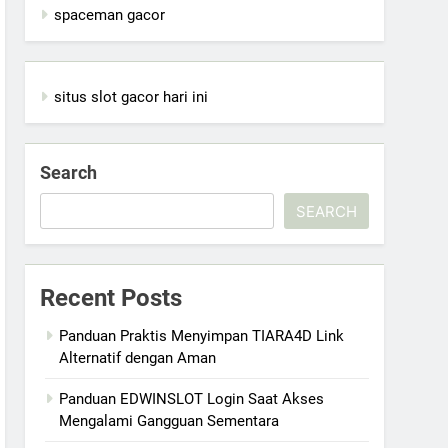
spaceman gacor
situs slot gacor hari ini
Search
SEARCH
Recent Posts
Panduan Praktis Menyimpan TIARA4D Link
Alternatif dengan Aman
Panduan EDWINSLOT Login Saat Akses
Mengalami Gangguan Sementara