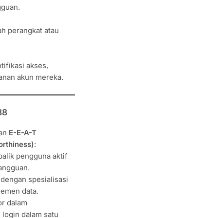
gguan.
h perangkat atau
ifikasi akses,
anan akun mereka.
88
tan
E-E-A-T
orthiness)
:
alik pengguna aktif
angguan.
dengan spesialisasi
jemen data.
r dalam
ogin dalam satu