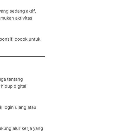
ang sedang aktif,
emukan aktivitas
ponsif, cocok untuk
n
juga tentang
hidup digital
 login ulang atau
kung alur kerja yang