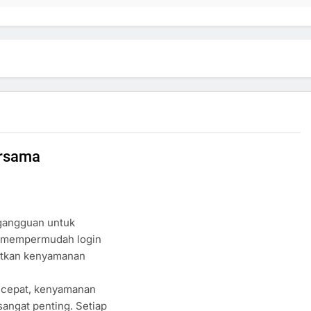
ersama
gangguan untuk
ni mempermudah login
atkan kenyamanan
n cepat, kenyamanan
angat penting. Setiap