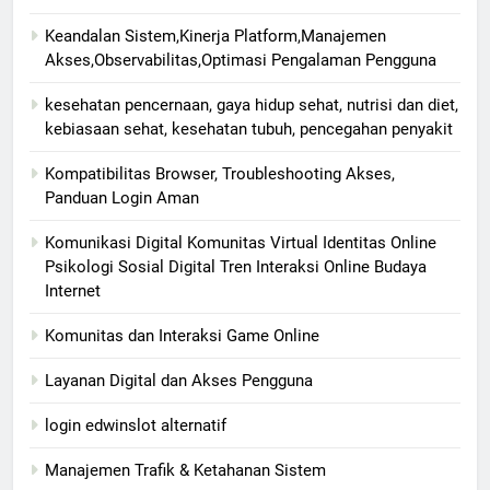
Keandalan Sistem,Kinerja Platform,Manajemen
Akses,Observabilitas,Optimasi Pengalaman Pengguna
kesehatan pencernaan, gaya hidup sehat, nutrisi dan diet,
kebiasaan sehat, kesehatan tubuh, pencegahan penyakit
Kompatibilitas Browser, Troubleshooting Akses,
Panduan Login Aman
Komunikasi Digital Komunitas Virtual Identitas Online
Psikologi Sosial Digital Tren Interaksi Online Budaya
Internet
Komunitas dan Interaksi Game Online
Layanan Digital dan Akses Pengguna
login edwinslot alternatif
Manajemen Trafik & Ketahanan Sistem