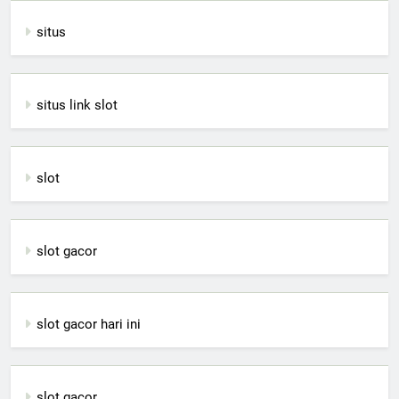
situs
situs link slot
slot
slot gacor
slot gacor hari ini
slot gacor