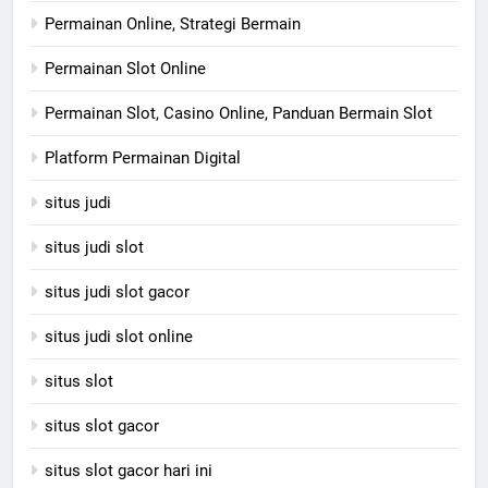
Permainan Online, Strategi Bermain
Permainan Slot Online
Permainan Slot, Casino Online, Panduan Bermain Slot
Platform Permainan Digital
situs judi
situs judi slot
situs judi slot gacor
situs judi slot online
situs slot
situs slot gacor
situs slot gacor hari ini