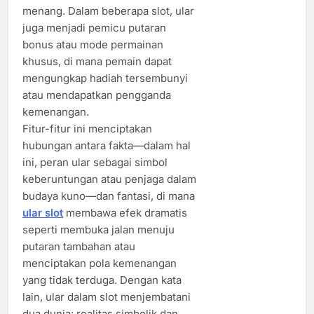
menang. Dalam beberapa slot, ular
juga menjadi pemicu putaran
bonus atau mode permainan
khusus, di mana pemain dapat
mengungkap hadiah tersembunyi
atau mendapatkan pengganda
kemenangan.
Fitur-fitur ini menciptakan
hubungan antara fakta—dalam hal
ini, peran ular sebagai simbol
keberuntungan atau penjaga dalam
budaya kuno—dan fantasi, di mana
ular slot
membawa efek dramatis
seperti membuka jalan menuju
putaran tambahan atau
menciptakan pola kemenangan
yang tidak terduga. Dengan kata
lain, ular dalam slot menjembatani
dua dunia: realitas simbolik dan