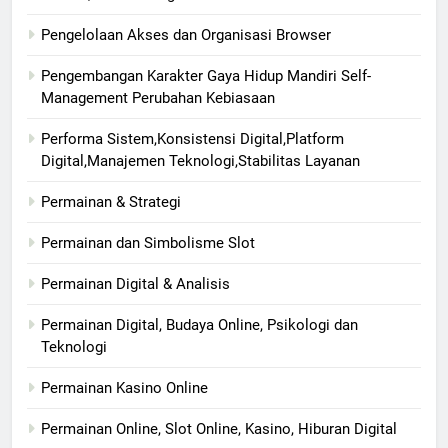
Pengelolaan Akses dan Organisasi Browser
Pengembangan Karakter Gaya Hidup Mandiri Self-
Management Perubahan Kebiasaan
Performa Sistem,Konsistensi Digital,Platform
Digital,Manajemen Teknologi,Stabilitas Layanan
Permainan & Strategi
Permainan dan Simbolisme Slot
Permainan Digital & Analisis
Permainan Digital, Budaya Online, Psikologi dan
Teknologi
Permainan Kasino Online
Permainan Online, Slot Online, Kasino, Hiburan Digital