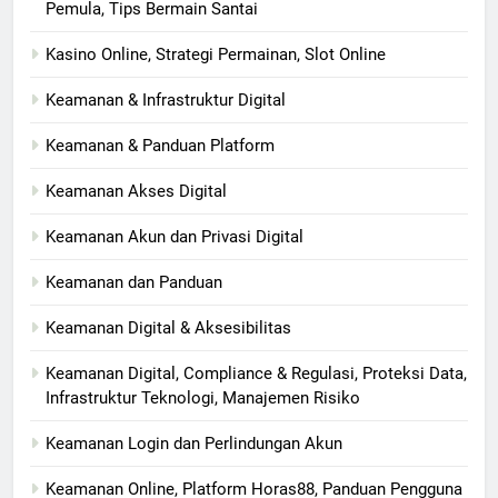
Pemula, Tips Bermain Santai
Kasino Online, Strategi Permainan, Slot Online
Keamanan & Infrastruktur Digital
Keamanan & Panduan Platform
Keamanan Akses Digital
Keamanan Akun dan Privasi Digital
Keamanan dan Panduan
Keamanan Digital & Aksesibilitas
Keamanan Digital, Compliance & Regulasi, Proteksi Data,
Infrastruktur Teknologi, Manajemen Risiko
Keamanan Login dan Perlindungan Akun
Keamanan Online, Platform Horas88, Panduan Pengguna