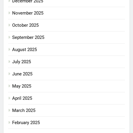
December 2025
November 2025
October 2025
September 2025
August 2025
July 2025
June 2025
May 2025
April 2025
March 2025
February 2025