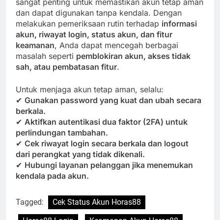
sangat penting untuk memastikan akun tetap aman
dan dapat digunakan tanpa kendala. Dengan
melakukan pemeriksaan rutin terhadap
informasi
akun, riwayat login, status akun, dan fitur
keamanan
, Anda dapat mencegah berbagai
masalah seperti
pemblokiran akun, akses tidak
sah, atau pembatasan fitur
.
Untuk menjaga akun tetap aman, selalu:
✔
Gunakan password yang kuat dan ubah secara
berkala.
✔
Aktifkan autentikasi dua faktor (2FA) untuk
perlindungan tambahan.
✔
Cek riwayat login secara berkala dan logout
dari perangkat yang tidak dikenali.
✔
Hubungi layanan pelanggan jika menemukan
kendala pada akun.
Tagged:
Cek Status Akun Horas88