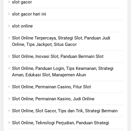
slot gacor
slot gacor hari ini
slot online
Slot Online Terpercaya, Strategi Slot, Panduan Judi
Online, Tips Jackpot, Situs Gacor
Slot Online, Inovasi Slot, Panduan Bermain Slot
Slot Online, Panduan Login, Tips Keamanan, Strategi
Aman, Edukasi Slot, Manajemen Akun
Slot Online, Permainan Casino, Fitur Slot
Slot Online, Permainan Kasino, Judi Online
Slot Online, Slot Gacor, Tips dan Trik, Strategi Bermain
Slot Online, Teknologi Perjudian, Panduan Strategi