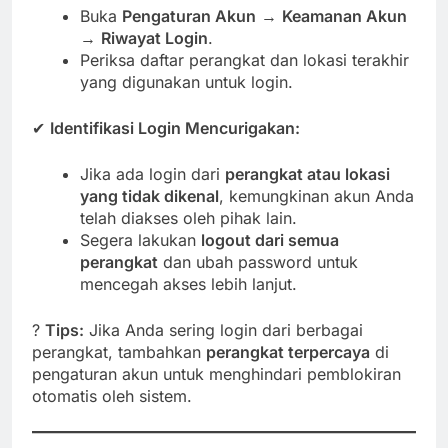
Buka
Pengaturan Akun
→
Keamanan Akun
→
Riwayat Login
.
Periksa daftar perangkat dan lokasi terakhir
yang digunakan untuk login.
✔
Identifikasi Login Mencurigakan:
Jika ada login dari
perangkat atau lokasi
yang tidak dikenal
, kemungkinan akun Anda
telah diakses oleh pihak lain.
Segera lakukan
logout dari semua
perangkat
dan ubah password untuk
mencegah akses lebih lanjut.
?
Tips:
Jika Anda sering login dari berbagai
perangkat, tambahkan
perangkat terpercaya
di
pengaturan akun untuk menghindari pemblokiran
otomatis oleh sistem.