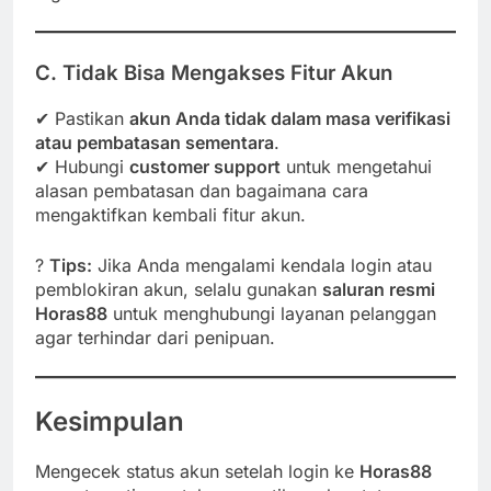
C. Tidak Bisa Mengakses Fitur Akun
✔ Pastikan
akun Anda tidak dalam masa verifikasi
atau pembatasan sementara
.
✔ Hubungi
customer support
untuk mengetahui
alasan pembatasan dan bagaimana cara
mengaktifkan kembali fitur akun.
?
Tips:
Jika Anda mengalami kendala login atau
pemblokiran akun, selalu gunakan
saluran resmi
Horas88
untuk menghubungi layanan pelanggan
agar terhindar dari penipuan.
Kesimpulan
Mengecek status akun setelah login ke
Horas88