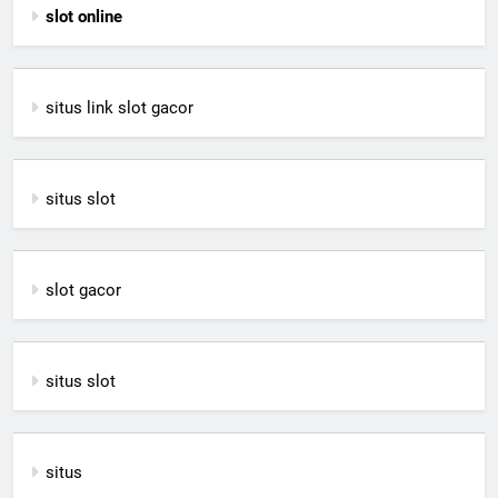
slot online
situs link slot gacor
situs slot
slot gacor
situs slot
situs