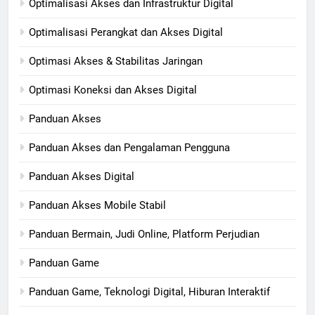
Optimalisasi Akses dan Infrastruktur Digital
Optimalisasi Perangkat dan Akses Digital
Optimasi Akses & Stabilitas Jaringan
Optimasi Koneksi dan Akses Digital
Panduan Akses
Panduan Akses dan Pengalaman Pengguna
Panduan Akses Digital
Panduan Akses Mobile Stabil
Panduan Bermain, Judi Online, Platform Perjudian
Panduan Game
Panduan Game, Teknologi Digital, Hiburan Interaktif