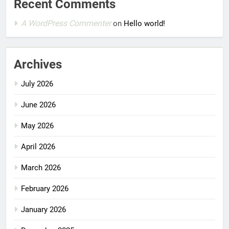
Recent Comments
A WordPress Commenter
on
Hello world!
Archives
July 2026
June 2026
May 2026
April 2026
March 2026
February 2026
January 2026