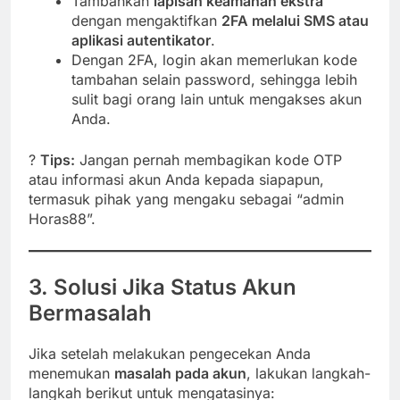
Tambahkan
lapisan keamanan ekstra
dengan mengaktifkan
2FA melalui SMS atau
aplikasi autentikator
.
Dengan 2FA, login akan memerlukan kode
tambahan selain password, sehingga lebih
sulit bagi orang lain untuk mengakses akun
Anda.
?
Tips:
Jangan pernah membagikan kode OTP
atau informasi akun Anda kepada siapapun,
termasuk pihak yang mengaku sebagai “admin
Horas88”.
3. Solusi Jika Status Akun
Bermasalah
Jika setelah melakukan pengecekan Anda
menemukan
masalah pada akun
, lakukan langkah-
langkah berikut untuk mengatasinya: