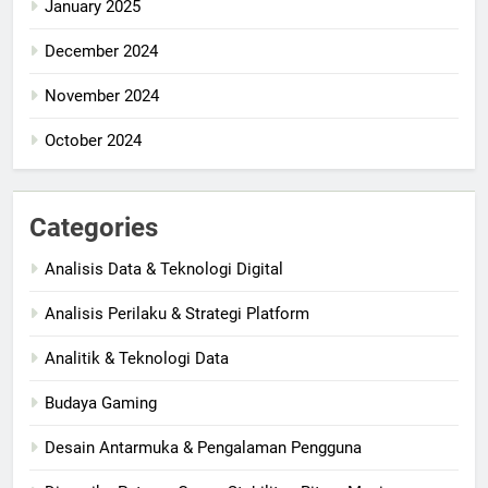
January 2025
December 2024
November 2024
October 2024
Categories
Analisis Data & Teknologi Digital
Analisis Perilaku & Strategi Platform
Analitik & Teknologi Data
Budaya Gaming
Desain Antarmuka & Pengalaman Pengguna