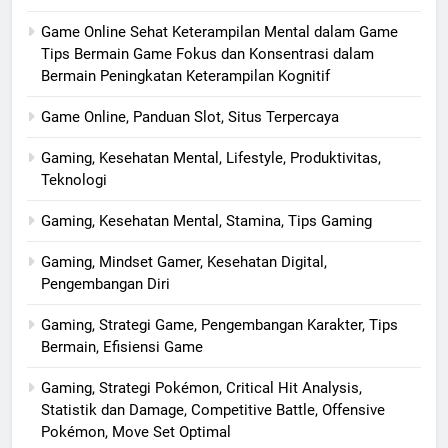
Game Online Sehat Keterampilan Mental dalam Game
Tips Bermain Game Fokus dan Konsentrasi dalam
Bermain Peningkatan Keterampilan Kognitif
Game Online, Panduan Slot, Situs Terpercaya
Gaming, Kesehatan Mental, Lifestyle, Produktivitas,
Teknologi
Gaming, Kesehatan Mental, Stamina, Tips Gaming
Gaming, Mindset Gamer, Kesehatan Digital,
Pengembangan Diri
Gaming, Strategi Game, Pengembangan Karakter, Tips
Bermain, Efisiensi Game
Gaming, Strategi Pokémon, Critical Hit Analysis,
Statistik dan Damage, Competitive Battle, Offensive
Pokémon, Move Set Optimal