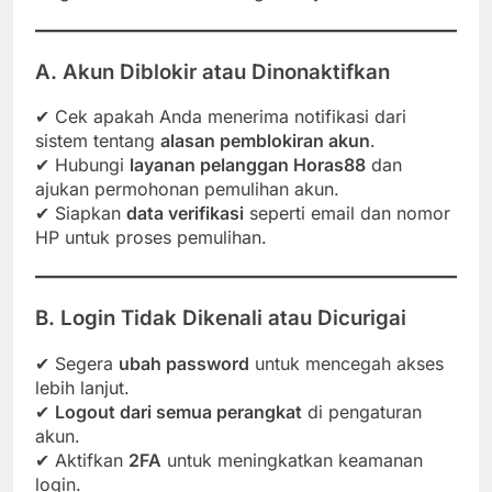
A. Akun Diblokir atau Dinonaktifkan
✔ Cek apakah Anda menerima notifikasi dari
sistem tentang
alasan pemblokiran akun
.
✔ Hubungi
layanan pelanggan Horas88
dan
ajukan permohonan pemulihan akun.
✔ Siapkan
data verifikasi
seperti email dan nomor
HP untuk proses pemulihan.
B. Login Tidak Dikenali atau Dicurigai
✔ Segera
ubah password
untuk mencegah akses
lebih lanjut.
✔
Logout dari semua perangkat
di pengaturan
akun.
✔ Aktifkan
2FA
untuk meningkatkan keamanan
login.