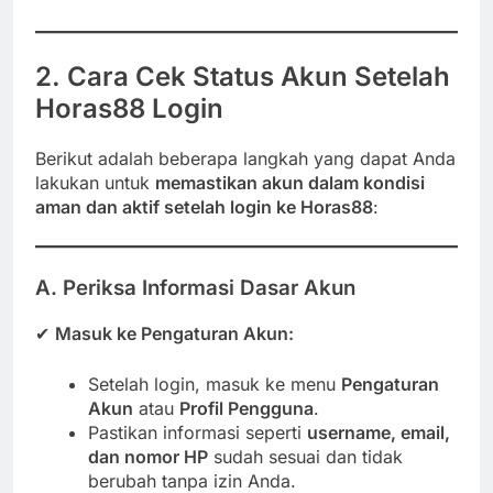
2. Cara Cek Status Akun Setelah
Horas88 Login
Berikut adalah beberapa langkah yang dapat Anda
lakukan untuk
memastikan akun dalam kondisi
aman dan aktif setelah login ke Horas88
:
A. Periksa Informasi Dasar Akun
✔
Masuk ke Pengaturan Akun:
Setelah login, masuk ke menu
Pengaturan
Akun
atau
Profil Pengguna
.
Pastikan informasi seperti
username, email,
dan nomor HP
sudah sesuai dan tidak
berubah tanpa izin Anda.